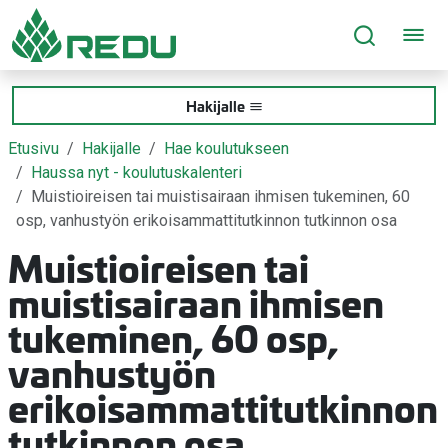
Siirry sivusisältöön
Hakijalle
Etusivu
Hakijalle
Hae koulutukseen
Haussa nyt - koulutuskalenteri
Muistioireisen tai muistisairaan ihmisen tukeminen, 60
osp, vanhustyön erikoisammattitutkinnon tutkinnon osa
Muistioireisen tai
muistisairaan ihmisen
tukeminen, 60 osp,
vanhustyön
erikoisammattitutkinnon
tutkinnon osa