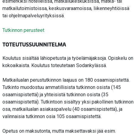
esimerkiksi hotelleissa, matkailukeskuksissa, matka- tai
matkailutoimistoissa, keskusvaraamoissa, liikenneyhtiöissä
tai ohjelmapalveluyrityksissä.
Tutkinnon perusteet
TOTEUTUSSUUNNITELMA
Koulutus sisältää lähiopetusta ja työelämäjaksoja. Opiskelu on
kokoaikaista. Koulutus toteutetaan Sodankylässä.
Matkailualan perustutkinnon laajuus on 180 osaamispistettä.
Tutkinto muodostuu ammatillisista tutkinnon osista (145
osaamispistettä) ja yhteisistä tutkinnon osista (35
osaamispistettä). Tutkintoon sisältyy yksi pakollinen tutkinnon
osa, matkailualan asiakaspalvelu (40 osaamispistettä), ja
valinnaisia tutkinnon osia 105 osaamispistettä.
Opetus on maksutonta, mutta maksettavaksi jää esim.