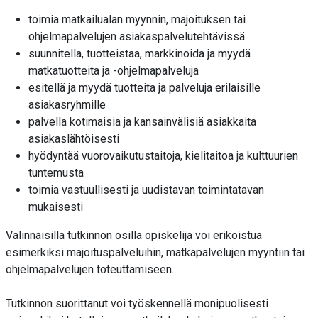
toimia matkailualan myynnin, majoituksen tai
ohjelmapalvelujen asiakaspalvelutehtävissä
suunnitella, tuotteistaa, markkinoida ja myydä
matkatuotteita ja -ohjelmapalveluja
esitellä ja myydä tuotteita ja palveluja erilaisille
asiakasryhmille
palvella kotimaisia ja kansainvälisiä asiakkaita
asiakaslähtöisesti
hyödyntää vuorovaikutustaitoja, kielitaitoa ja kulttuurien
tuntemusta
toimia vastuullisesti ja uudistavan toimintatavan
mukaisesti
Valinnaisilla tutkinnon osilla opiskelija voi erikoistua
esimerkiksi majoituspalveluihin, matkapalvelujen myyntiin tai
ohjelmapalvelujen toteuttamiseen.
Tutkinnon suorittanut voi työskennellä monipuolisesti