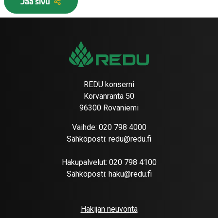
Jaa sivu
REDU konserni
Korvanranta 50
96300 Rovaniemi
Vaihde:
020 798 4000
Sähköposti:
redu@redu.fi
Hakupalvelut:
020 798 4100
Sähköposti:
haku@redu.fi
Hakijan neuvonta