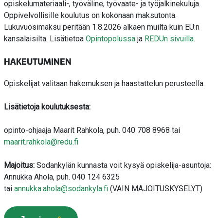
opiskelumateriaali-, työväline, työvaate- ja työjalkinekuluja.
Oppivelvollisille koulutus on kokonaan maksutonta.
Lukuvuosimaksu peritään 1.8.2026 alkaen muilta kuin EU:n
kansalaisilta. Lisätietoa
Opintopolussa
ja
REDUn sivuilla
.
HAKEUTUMINEN
Opiskelijat valitaan hakemuksen ja haastattelun perusteella.
Lisätietoja koulutuksesta:
opinto-ohjaaja
Maarit Rahkola, puh. 040 708 8968 tai
maarit.rahkola@redu.fi
Majoitus:
Sodankylän kunnasta voit kysyä opiskelija-asuntoja:
Annukka Ahola, puh. 040 124 6325
tai
annukka.ahola@sodankyla.fi
(VAIN MAJOITUSKYSELYT)