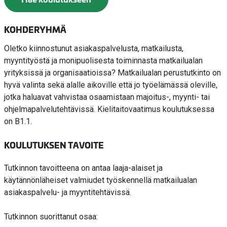
KOHDERYHMÄ
Oletko kiinnostunut asiakaspalvelusta, matkailusta,
myyntityöstä ja monipuolisesta toiminnasta matkailualan
yrityksissä ja organisaatioissa? Matkailualan perustutkinto on
hyvä valinta sekä alalle aikoville että jo työelämässä oleville,
jotka haluavat vahvistaa osaamistaan majoitus-, myynti- tai
ohjelmapalvelutehtävissä. Kielitaitovaatimus koulutuksessa
on B1.1.
KOULUTUKSEN TAVOITE
Tutkinnon tavoitteena on antaa laaja-alaiset ja
käytännönläheiset valmiudet työskennellä matkailualan
asiakaspalvelu- ja myyntitehtävissä.
Tutkinnon suorittanut osaa: