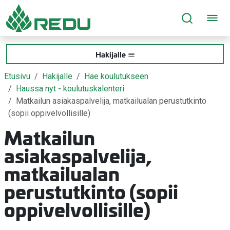
Siirry sivusisältöön
Hakijalle
Etusivu
Hakijalle
Hae koulutukseen
Haussa nyt - koulutuskalenteri
Matkailun asiakaspalvelija, matkailualan perustutkinto
(sopii oppivelvollisille)
Matkailun
asiakaspalvelija,
matkailualan
perustutkinto (sopii
oppivelvollisille)