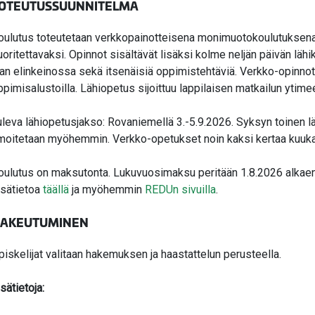
OTEUTUSSUUNNITELMA
oulutus toteutetaan verkkopainotteisena monimuotokoulutuksena
uoritettavaksi. Opinnot sisältävät lisäksi kolme neljän päivän lä
lan elinkeinossa sekä itsenäisiä oppimistehtäviä. Verkko-opinno
ppimisalustoilla. Lähiopetus sijoittuu lappilaisen matkailun ytime
uleva lähiopetusjakso: Rovaniemellä 3.-5.9.2026.
Syksyn toinen lä
lmoitetaan myöhemmin.
Verkko-opetukset noin kaksi kertaa kuuk
oulutus on maksutonta. Lukuvuosimaksu peritään 1.8.2026 alkaen m
isätietoa
täällä
ja myöhemmin
REDUn sivuilla
.
AKEUTUMINEN
piskelijat valitaan hakemuksen ja haastattelun perusteella.
sätietoja: