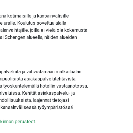
na kotimaisille ja kansainvälisille
e uralle. Koulutus soveltuu alalla
lanvaihtajille, joilla ei vielä ole kokemusta
tai Schengen alueella, näiden alueiden
upalveluita ja vahvistamaan matkailualan
ipuolisista asiakaspalvelutehtävistä.
ta työskentelemällä hotellin vastaanotossa,
lveluissa. Kehität asiakaspalvelu- ja
dollisuuksista, laajennat tietojasi
ia kansainvälisessä työympäristössä.
tkinnon perusteet
.