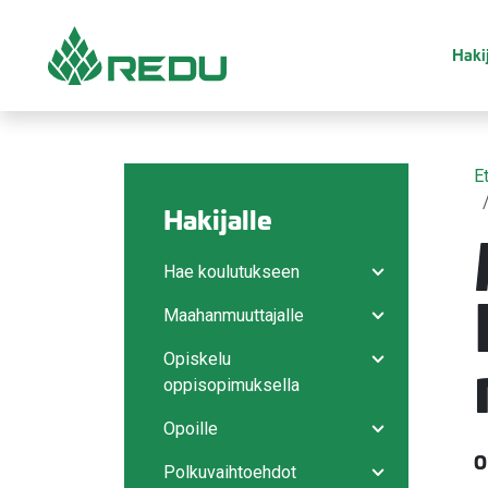
Siirry sivusisältöön
Hakij
E
Hakijalle
Hae koulutukseen
Avaa/sulje ala
Maahanmuuttajalle
Avaa/sulje ala
Opiskelu
Avaa/sulje ala
oppisopimuksella
Opoille
Avaa/sulje ala
O
Polkuvaihtoehdot