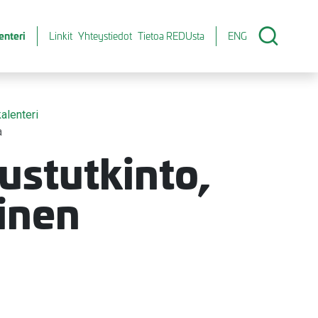
enteri
Linkit
Yhteystiedot
Tietoa REDUsta
ENG
alenteri
a
ustutkinto,
inen