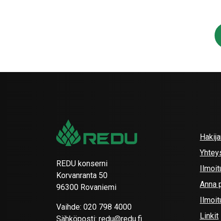
Hakij
Yhtey
REDU konserni
Ilmoit
Korvanranta 50
Anna p
96300 Rovaniemi
Ilmoi
Vaihde:
020 798 4000
Linkit
Sähköposti:
redu@redu.fi