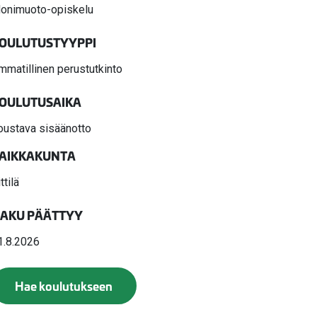
valikko
onimuoto-opiskelu
valikko
OULUTUSTYYPPI
mmatillinen perustutkinto
OULUTUSAIKA
oustava sisäänotto
AIKKAKUNTA
ttilä
AKU PÄÄTTYY
1.8.2026
Hae koulutukseen