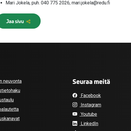
Mari Jokela, puh. 040 775 2026, mari.jokela@redu.fi
Jaa sivu
Seuraa meitä
an neuvonta
stietohaku
Facebook
ustaulu
Instagram
alautetta
Youtube
tuskanavat
LinkedIn