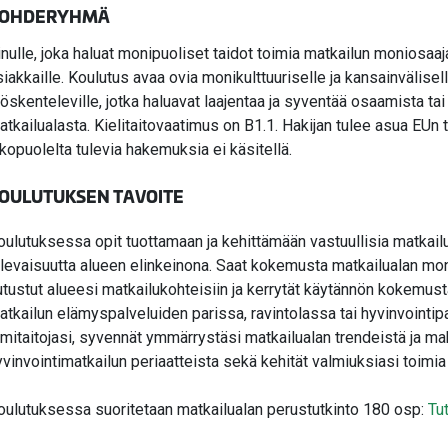
OHDERYHMÄ
inulle, joka haluat monipuoliset taidot toimia matkailun moniosaaja
siakkaille. Koulutus avaa ovia monikulttuuriselle ja kansainvälisell
yöskenteleville, jotka haluavat laajentaa ja syventää osaamista tai a
atkailualasta. Kielitaitovaatimus on B1.1. Hakijan tulee asua EUn 
lkopuolelta tulevia hakemuksia ei käsitellä.
OULUTUKSEN TAVOITE
oulutuksessa opit tuottamaan ja kehittämään vastuullisia matkail
ulevaisuutta alueen elinkeinona. Saat kokemusta matkailualan mon
utustut alueesi matkailukohteisiin ja kerrytät käytännön kokemus
atkailun elämyspalveluiden parissa, ravintolassa tai hyvinvointipa
iimitaitojasi, syvennät ymmärrystäsi matkailualan trendeistä ja mah
yvinvointimatkailun periaatteista sekä kehität valmiuksiasi toim
oulutuksessa suoritetaan matkailualan perustutkinto 180 osp:
Tu