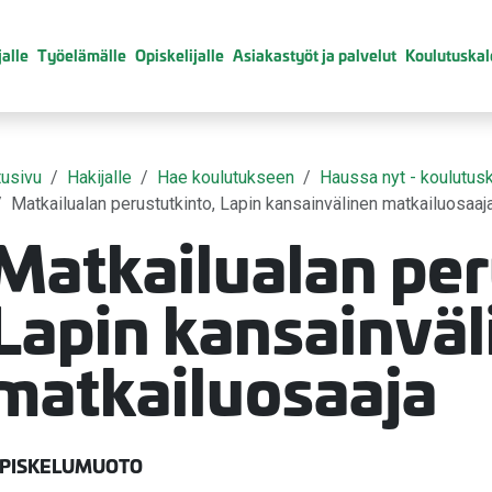
alle
Työelämälle
Opiskelijalle
Asiakastyöt ja palvelut
Koulutuskal
tusivu
Hakijalle
Hae koulutukseen
Haussa nyt - koulutusk
Matkailualan perustutkinto, Lapin kansainvälinen matkailuosaaj
Matkailualan per
valikko
Lapin kansainväl
valikko
matkailuosaaja
valikko
valikko
PISKELUMUOTO