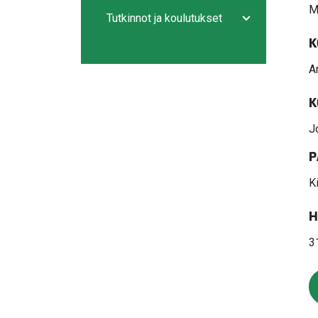
Avaa/sulje ala
M
Tutkinnot ja koulutukset
Avaa/sulje ala
K
A
K
J
P
Ki
H
3