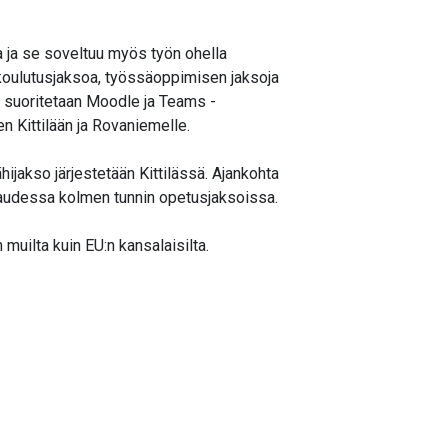
 ja se soveltuu myös työn ohella
hikoulutusjaksoa, työssäoppimisen jaksoja
t suoritetaan Moodle ja Teams -
en Kittilään ja Rovaniemelle.
hijakso järjestetään Kittilässä. Ajankohta
audessa kolmen tunnin opetusjaksoissa.
uilta kuin EU:n kansalaisilta.