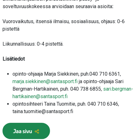
soveltuvuuskokeessa arvioidaan seuraavia asioita
:
Vuorovaikutus, itsensä ilmaisu, sosiaalisuus, ohjaus: 0-6
pistettä
Liikunnallisuus: 0-4 pistettä.
Lisätiedot
opinto-ohjaaja Marja Siekkinen, puh.040 710 6361,
marja.siekkinen@santasport.fi
ja opinto-ohjaaja Sari
Bergman-Hartikainen, puh. 040 738 6855,
sari.bergman-
hartikainen@santasport.fi
opintosihteeri Taina Tuomitie, puh. 040 710 6346,
taina.tuomitie@santasport.fi
Jaa sivu