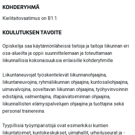
KOHDERYHMÄ
Kielitaitovaatimus on B1.1.
KOULUTUKSEN TAVOITE
Opiskelija saa käytännönläheisiä tietoja ja taitoja liikunnan eri
osa-alueilta ja oppii suunnittelemaan ja toteuttamaan
liikunnallisia kokonaisuuksia erilaisille kohderyhmille.
Liikuntaneuvojat työskentelevät liikunnanohjaajina,
liikuntaneuvojina, ryhmäliikunnan ohjaajina, kuntosaliohjaajina,
uimavalvojina, soveltavan liikunnan ohjaajina, työhyvinvoinnin
edistäjinä, valmentajina, iltapäivätoiminnan ohjaajina,
liikunnallisten elämyspalvelujen ohjaajina ja tuottajina sekä
personal trainereina.
Tyypillisiä työympäristöjä ovat esimerkiksi kuntien
liikuntatoimet, kuntokeskukset, uimahallit, urheiluseurat ja -