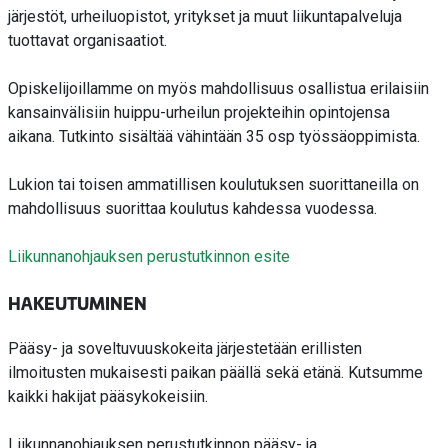
järjestöt, urheiluopistot, yritykset ja muut liikuntapalveluja
tuottavat organisaatiot.
Opiskelijoillamme on myös mahdollisuus osallistua erilaisiin
kansainvälisiin huippu-urheilun projekteihin opintojensa
aikana. Tutkinto sisältää vähintään 35 osp työssäoppimista.
Lukion tai toisen ammatillisen koulutuksen suorittaneilla on
mahdollisuus suorittaa koulutus kahdessa vuodessa.
Liikunnanohjauksen perustutkinnon esite
HAKEUTUMINEN
Pääsy- ja soveltuvuuskokeita järjestetään erillisten
ilmoitusten mukaisesti paikan päällä sekä etänä. Kutsumme
kaikki hakijat pääsykokeisiin.
Liikunnanohjauksen perustutkinnon pääsy- ja