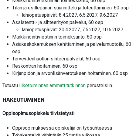
Markkinointiviestinnän toimeksianto, 60 osp
Tilan ja esillepanon suunnittelu ja toteuttaminen, 60 osp
lähiopetuspäivät: 8.4.2027, 6.5.2027, 9.6.2027
Assistentti- ja sihteerityön palvelut, 60 osp
lähiopetuspäivät: 20.4.2027, 7.5.2027, 10.6.2027
Markkinointiviestinnn toimeksanto, 60 osp
Asiakaskokemuksen kehittäminen ja palvelumuotoilu, 60
osp
Terveydenhuollon sihteeripalvelut, 60 osp
Reskontran hoitaminen, 60 osp
Kirjanpidon ja arvonlisänverotuksen hoitaminen, 60 osp
Tutustu
liiketoiminnan ammattitutkinnon
perusteisiin.
HAKEUTUMINEN
Oppisopimusopiskelu tiivistetysti
Oppisopimuksessa opiskelija on työsuhteessa
Työskentelyä vähintään 25 tuntia viikossa