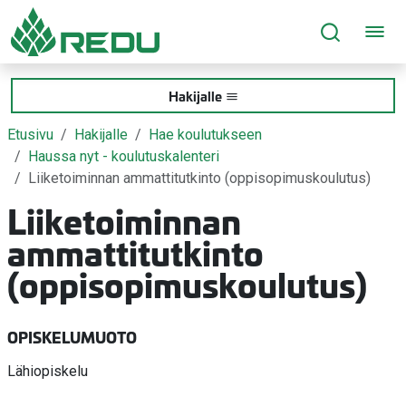
Siirry sivusisältöön
Hakijalle
Etusivu
Hakijalle
Hae koulutukseen
Haussa nyt - koulutuskalenteri
Liiketoiminnan ammattitutkinto (oppisopimuskoulutus)
Liiketoiminnan
ammattitutkinto
(oppisopimuskoulutus)
OPISKELUMUOTO
Lähiopiskelu