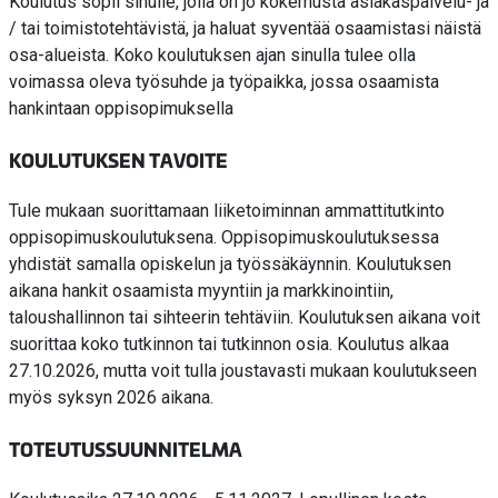
Koulutus sopii sinulle, jolla on jo kokemusta asiakaspalvelu- ja
/ tai toimistotehtävistä, ja haluat syventää osaamistasi näistä
osa-alueista. Koko koulutuksen ajan sinulla tulee olla
voimassa oleva työsuhde ja työpaikka, jossa osaamista
hankintaan oppisopimuksella
KOULUTUKSEN TAVOITE
Tule mukaan suorittamaan liiketoiminnan ammattitutkinto
oppisopimuskoulutuksena. Oppisopimuskoulutuksessa
yhdistät samalla opiskelun ja työssäkäynnin. Koulutuksen
aikana hankit osaamista myyntiin ja markkinointiin,
taloushallinnon tai sihteerin tehtäviin. Koulutuksen aikana voit
suorittaa koko tutkinnon tai tutkinnon osia. Koulutus alkaa
27.10.2026, mutta voit tulla joustavasti mukaan koulutukseen
myös syksyn 2026 aikana.
TOTEUTUSSUUNNITELMA