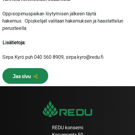
Oppisopimuspaikan löytymisen jälkeen täytä
hakemus. Opiskelijat valitaan hakemuksen ja haastattelun
perusteella.
Lisätietoja:
Sirpa Kyrö puh 040 560 8909, sirpa.kyro@redu.fi
Jaa sivu
REDU konserni
Korvanranta 50