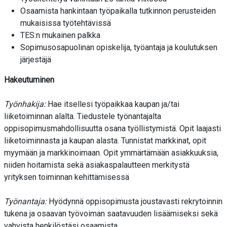
Osaamista hankintaan työpaikalla tutkinnon perusteiden
mukaisissa työtehtävissä
TES:n mukainen palkka
Sopimusosapuolinan opiskelija, työantaja ja koulutuksen
järjestäjä
Hakeutuminen
Työnhakija:
Hae itsellesi työpaikkaa kaupan ja/tai
liiketoiminnan alalta. Tiedustele työnantajalta
oppisopimusmahdollisuutta osana työllistymistä. Opit laajasti
liiketoiminnasta ja kaupan alasta. Tunnistat markkinat, opit
myymään ja markkinoimaan. Opit ymmärtämään asiakkuuksia,
niiden hoitamista sekä asiakaspalautteen merkitystä
yrityksen toiminnan kehittämisessä
Työnantaja:
Hyödynnä oppisopimusta joustavasti rekrytoinnin
tukena ja osaavan työvoiman saatavuuden lisäämiseksi sekä
vahvista henkilöstäsi osaamista.