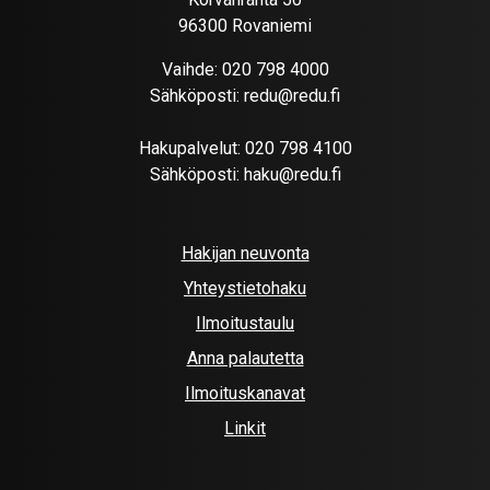
96300 Rovaniemi
Vaihde:
020 798 4000
Sähköposti:
redu@redu.fi
Hakupalvelut:
020 798 4100
Sähköposti:
haku@redu.fi
Hakijan neuvonta
Yhteystietohaku
Ilmoitustaulu
Anna palautetta
Ilmoituskanavat
Linkit