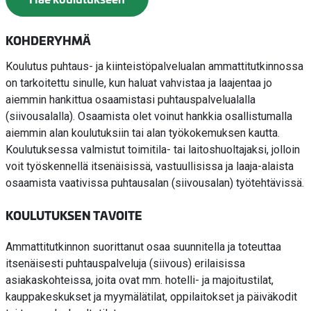
KOHDERYHMÄ
Koulutus puhtaus- ja kiinteistöpalvelualan ammattitutkinnossa
on tarkoitettu sinulle, kun haluat vahvistaa ja laajentaa jo
aiemmin hankittua osaamistasi puhtauspalvelualalla
(siivousalalla). Osaamista olet voinut hankkia osallistumalla
aiemmin alan koulutuksiin tai alan työkokemuksen kautta.
Koulutuksessa valmistut toimitila- tai laitoshuoltajaksi, jolloin
voit työskennellä itsenäisissä, vastuullisissa ja laaja-alaista
osaamista vaativissa puhtausalan (siivousalan) työtehtävissä.
KOULUTUKSEN TAVOITE
Ammattitutkinnon suorittanut osaa suunnitella ja toteuttaa
itsenäisesti puhtauspalveluja (siivous) erilaisissa
asiakaskohteissa, joita ovat mm. hotelli- ja majoitustilat,
kauppakeskukset ja myymälätilat, oppilaitokset ja päiväkodit