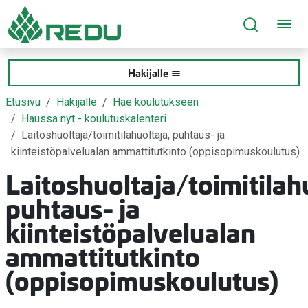
Siirry sivusisältöön
Hakijalle
Etusivu
Hakijalle
Hae koulutukseen
Haussa nyt - koulutuskalenteri
Laitoshuoltaja/toimitilahuoltaja, puhtaus- ja
kiinteistöpalvelualan ammattitutkinto (oppisopimuskoulutus)
Laitoshuoltaja/toimitilah
puhtaus- ja
kiinteistöpalvelualan
ammattitutkinto
(oppisopimuskoulutus)