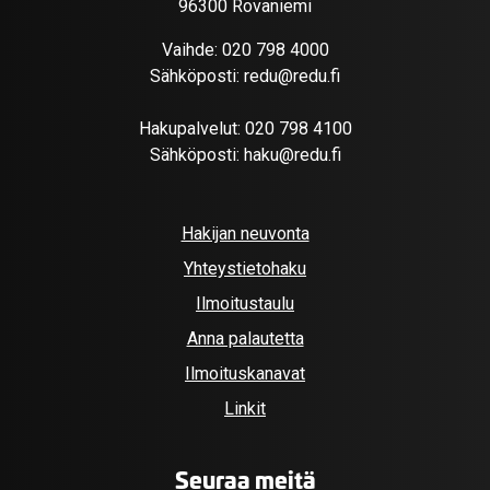
96300 Rovaniemi
Vaihde:
020 798 4000
Sähköposti:
redu@redu.fi
Hakupalvelut:
020 798 4100
Sähköposti:
haku@redu.fi
Hakijan neuvonta
Yhteystietohaku
Ilmoitustaulu
Anna palautetta
Ilmoituskanavat
Linkit
Seuraa meitä