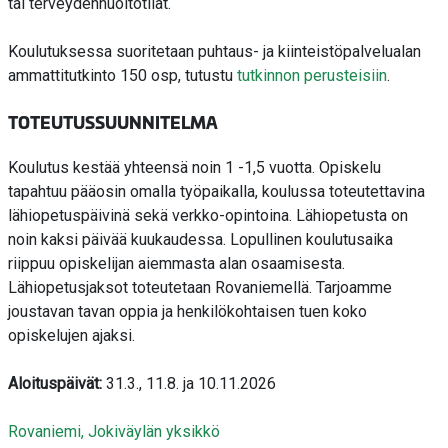
tai terveydenhuoltotilat.
Koulutuksessa suoritetaan puhtaus- ja kiinteistöpalvelualan
ammattitutkinto 150 osp, tutustu
tutkinnon perusteisiin
.
TOTEUTUSSUUNNITELMA
Koulutus kestää yhteensä noin 1 -1,5 vuotta. Opiskelu
tapahtuu pääosin omalla työpaikalla, koulussa toteutettavina
lähiopetuspäivinä sekä verkko-opintoina. Lähiopetusta on
noin kaksi päivää kuukaudessa. Lopullinen koulutusaika
riippuu opiskelijan aiemmasta alan osaamisesta.
Lähiopetusjaksot toteutetaan Rovaniemellä. Tarjoamme
joustavan tavan oppia ja henkilökohtaisen tuen koko
opiskelujen ajaksi.
Aloituspäivät:
31.3., 11.8. ja 10.11.2026
Rovaniemi, Jokiväylän yksikkö