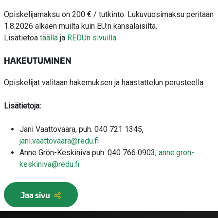
Opiskelijamaksu on 200 € / tutkinto.
Lukuvuosimaksu peritään
1.8.2026 alkaen muilta kuin EU:n kansalaisilta.
Lisätietoa
täällä
ja
REDUn sivuilla
.
HAKEUTUMINEN
Opiskelijat valitaan hakemuksen ja haastattelun perusteella.
Lisätietoja:
Jani Vaattovaara, puh. 040 721 1345,
jani.vaattovaara@redu.fi
Anne Grön-Keskiniva puh. 040 766 0903,
anne.gron-
keskiniva@redu.fi
Jaa sivu