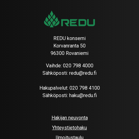
REDU konserni
Korvanranta 50
96300 Rovaniemi
Vaihde:
020 798 4000
Sähköposti:
redu@redu.fi
Hakupalvelut:
020 798 4100
Sähköposti:
haku@redu.fi
Hakijan neuvonta
Yhteystietohaku
Ilmoitustaulu