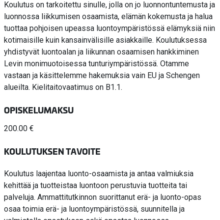
Koulutus on tarkoitettu sinulle, jolla on jo luonnontuntemusta ja
luonnossa liikkumisen osaamista, elämän kokemusta ja halua
tuottaa pohjoisen upeassa luontoympäristössä elämyksiä niin
kotimaisille kuin kansainvälisille asiakkaille. Koulutuksessa
yhdistyvät luontoalan ja liikunnan osaamisen hankkiminen
Levin monimuotoisessa tunturiympäristössä. Otamme
vastaan ja käsittelemme hakemuksia vain EU ja Schengen
alueilta. Kielitaitovaatimus on B1.1.
OPISKELUMAKSU
200.00 €
KOULUTUKSEN TAVOITE
Koulutus laajentaa luonto-osaamista ja antaa valmiuksia
kehittää ja tuotteistaa luontoon perustuvia tuotteita tai
palveluja. Ammattitutkinnon suorittanut erä- ja luonto-opas
osaa toimia erä- ja luontoympäristössä, suunnitella ja