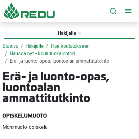
Siirry sivusisältöön
Hakijalle
Etusivu
Hakijalle
Hae koulutukseen
Haussa nyt - koulutuskalenteri
Erä- ja luonto-opas, luontoalan ammattitutkinto
Erä- ja luonto-opas,
luontoalan
ammattitutkinto
OPISKELUMUOTO
Monimuoto-opiskelu