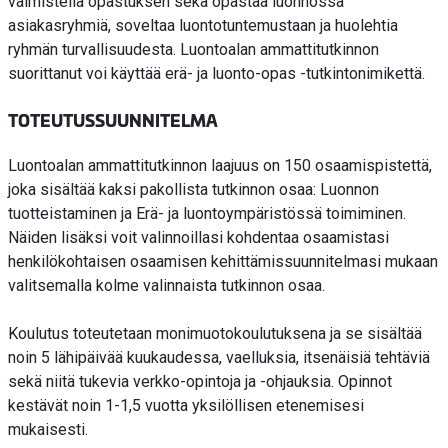
valmistella opastuksen sekä opastaa luonnossa
asiakasryhmiä, soveltaa luontotuntemustaan ja huolehtia
ryhmän turvallisuudesta. Luontoalan ammattitutkinnon
suorittanut voi käyttää erä- ja luonto-opas -tutkintonimikettä.
TOTEUTUSSUUNNITELMA
Luontoalan ammattitutkinnon laajuus on 150 osaamispistettä,
joka sisältää kaksi pakollista tutkinnon osaa: Luonnon
tuotteistaminen ja Erä- ja luontoympäristössä toimiminen.
Näiden lisäksi voit valinnoillasi kohdentaa osaamistasi
henkilökohtaisen osaamisen kehittämissuunnitelmasi mukaan
valitsemalla kolme valinnaista tutkinnon osaa.
Koulutus toteutetaan monimuotokoulutuksena ja se sisältää
noin 5 lähipäivää kuukaudessa, vaelluksia, itsenäisiä tehtäviä
sekä niitä tukevia verkko-opintoja ja -ohjauksia. Opinnot
kestävät noin 1-1,5 vuotta yksilöllisen etenemisesi
mukaisesti.