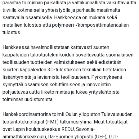
parantaa toiminnan paikallista ja valtakunnallista vaikuttavuutta
tiiviillä kotimaisella yhteistyöllä ja parhaalla maailmalta
saatavalla osaamisella. Hankkeessa on mukana sekä
metallien tulostus että polymeeri-/komposiittimateriaalien
tulostus.
Hankkeessa havainnollistetaan kattavasti suurten
kappaleiden tulostustekniikoiden soveltuvuutta suomalaisen
teollisuuden tuotteiden valmistukseen sekä edistetään
suurten kappaleiden 3D-tulostuksen tekniikan tietotaidon
lisääntymistä ja leviämistä teollisuuteen. Pyrkimyksenä
synnyttää osaamisen kehittämiseen ja innovointiin
pohjautuvaa uutta liiketoimintaa ja tukea yrityslähtöistä
toiminnan uudistumista.
Hankekoordinaattorina toimii Oulun yliopiston Tulevaisuuden
tuotantoteknologiat (FMT) tutkimusryhmä. Muut toteuttajat
ovat Lapin koulutuskeskus REDU, Savonia-
ammattikorkeakoulu, Itä-Suomen yliopisto (UEF), LUT-