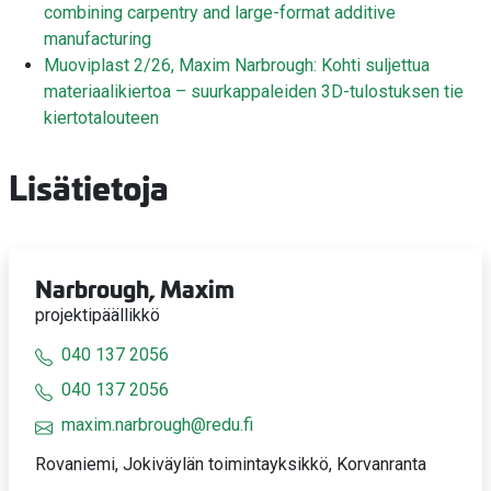
combining carpentry and large-format additive
manufacturing
Muoviplast 2/26, Maxim Narbrough: Kohti suljettua
materiaalikiertoa – suurkappaleiden 3D-tulostuksen tie
kiertotalouteen
Lisätietoja
Narbrough, Maxim
projektipäällikkö
040 137 2056
040 137 2056
maxim.narbrough@redu.fi
Rovaniemi, Jokiväylän toimintayksikkö, Korvanranta