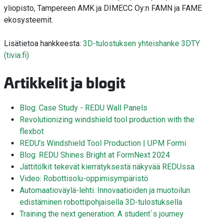
yliopisto, Tampereen AMK ja DIMECC Oy:n FAMN ja FAME
ekosysteemit.
Lisätietoa hankkeesta:
3D-tulostuksen yhteishanke 3DTY
(tivia.fi)
Artikkelit ja blogit
Blog: Case Study - REDU Wall Panels
Revolutionizing windshield tool production with the
flexbot
REDU’s Windshield Tool Production | UPM Formi
Blog: REDU Shines Bright at FormNext 2024
Jättitölkit tekevät kierrätyksestä näkyvää REDUssa
Video: Robottisolu-oppimisympäristö
Automaatioväylä-lehti: Innovaatioiden ja muotoilun
edistäminen robottipohjaisella 3D-tulostuksella
Training the next generation: A student`s journey