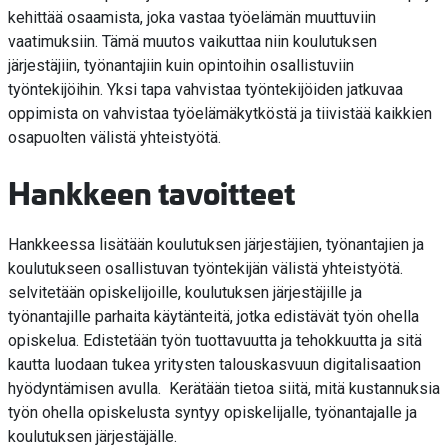
kehittää osaamista, joka vastaa työelämän muuttuviin
vaatimuksiin. Tämä muutos vaikuttaa niin koulutuksen
järjestäjiin, työnantajiin kuin opintoihin osallistuviin
työntekijöihin. Yksi tapa vahvistaa työntekijöiden jatkuvaa
oppimista on vahvistaa työelämäkytköstä ja tiivistää kaikkien
osapuolten välistä yhteistyötä.
Hankkeen tavoitteet
Hankkeessa lisätään koulutuksen järjestäjien, työnantajien ja
koulutukseen osallistuvan työntekijän välistä yhteistyötä.
selvitetään opiskelijoille, koulutuksen järjestäjille ja
työnantajille parhaita käytänteitä, jotka edistävät työn ohella
opiskelua. Edistetään työn tuottavuutta ja tehokkuutta ja sitä
kautta luodaan tukea yritysten talouskasvuun digitalisaation
hyödyntämisen avulla. Kerätään tietoa siitä, mitä kustannuksia
työn ohella opiskelusta syntyy opiskelijalle, työnantajalle ja
koulutuksen järjestäjälle.