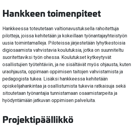
Hankkeen toimenpiteet
Hankkeessa toteutetaan valtionavustuksella rahoitettuja
pilotteja, joissa kehitetään ja kokeillaan työnantajayhteistyön
uusia toimintamalleja. Piloteissa järjestetään lyhytkestoisia
digiosaamista vahvistavia koulutuksia, jotka on suunniteltu
suoritettaviksi työn ohessa. Koulutukset kytkeytyvät
osallistujien työtehtäviin, ja ne sisältävät myös ohjausta, kuten
uraohjausta, oppimaan oppimisen taitojen vahvistamista ja
pedagogista tukea. Lisäksi hankkeessa kehitetään
opiskelijahankintaa ja osallistumista tukevia ratkaisuja sekä
sitoutetaan työnantajia tunnistamaan osaamistarpeita ja
hyödyntämään jatkuvan oppimisen palveluita.
Projektipäällikkö