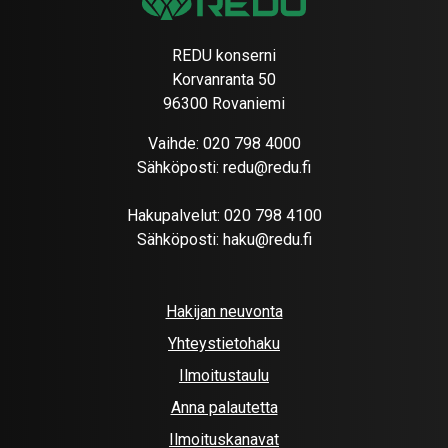
REDU konserni
Korvanranta 50
96300 Rovaniemi
Vaihde:
020 798 4000
Sähköposti:
redu@redu.fi
Hakupalvelut:
020 798 4100
Sähköposti:
haku@redu.fi
Hakijan neuvonta
Yhteystietohaku
Ilmoitustaulu
Anna palautetta
Ilmoituskanavat