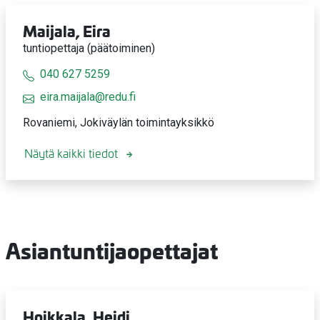
Maijala, Eira
tuntiopettaja (päätoiminen)
040 627 5259
eira.maijala@redu.fi
Rovaniemi, Jokiväylän toimintayksikkö
Näytä kaikki tiedot
Asiantuntijaopettajat
Hoikkala, Heidi