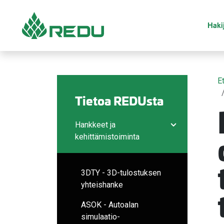
Siirry sivusisältöön
Hakij
E
Tietoa REDUsta
Hankkeet ja
Avaa/sulje ala
kehittämistoiminta
3DTY - 3D-tulostuksen
yhteishanke
ASOK - Autoalan
simulaatio-