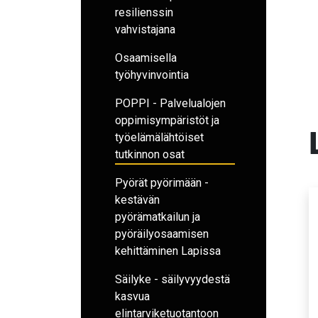
resilienssin
vahvistajana
Osaamisella
työhyvinvointia
POPPI - Palvelualojen
oppimisympäristöt ja
työelämälähtöiset
tutkinnon osat
Pyörät pyörimään -
kestävän
pyörämatkailun ja
pyöräilyosaamisen
kehittäminen Lapissa
Säilyke - säilyvyydestä
kasvua
elintarviketuotantoon