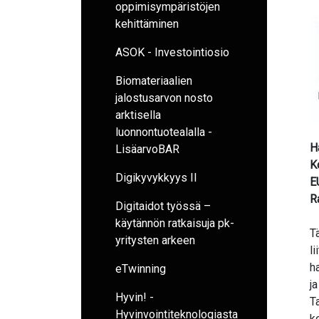
oppimisympäristöjen
kehittäminen
ASOK - Investointiosio
Biomateriaalien
jalostusarvon nosto
arktisella
luonnontuotealalla -
H
LisäarvoBAR
K
Digikyvykkyys II
E
Ra
Digitaidot työssä –
käytännön ratkaisuja pk-
T
yritysten arkeen
l
h
eTwinning
j
Hyvin! -
T
Hyvinvointiteknologiasta
k