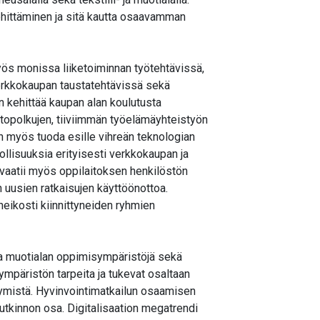
ittäminen ja sitä kautta osaavamman
yös monissa liiketoiminnan työtehtävissä,
verkkokaupan taustatehtävissä sekä
 kehittää kaupan alan koulutusta
topolkujen, tiiviimmän työelämäyhteistyön
n myös tuoda esille vihreän teknologian
ollisuuksia erityisesti verkkokaupan ja
 vaatii myös oppilaitoksen henkilöstön
 uusien ratkaisujen käyttöönottoa.
 heikosti kiinnittyneiden ryhmien
ja muotialan oppimisympäristöjä sekä
ympäristön tarpeita ja tukevat osaltaan
tymistä. Hyvinvointimatkailun osaamisen
 tutkinnon osa. Digitalisaation megatrendi