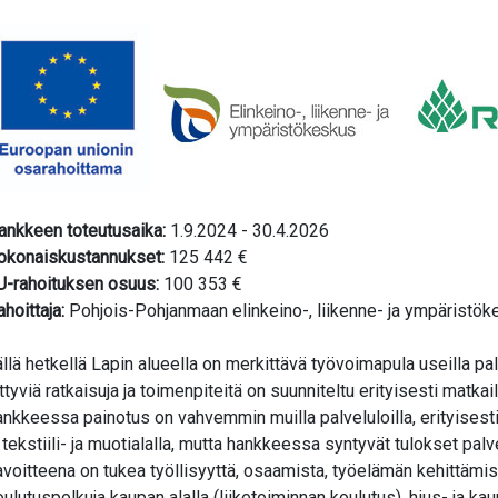
ankkeen toteutusaika:
1.9.2024 - 30.4.2026
okonaiskustannukset:
125 442 €
U-rahoituksen osuus:
100 353 €
hoittaja:
Pohjois-Pohjanmaan elinkeino-, liikenne- ja ympäristö
ällä hetkellä Lapin alueella on merkittävä työvoimapula useilla p
iittyviä ratkaisuja ja toimenpiteitä on suunniteltu erityisesti matka
ankkeessa painotus on vahvemmin muilla palveluloilla, erityisesti
a tekstiili- ja muotialalla, mutta hankkeessa syntyvät tulokset pal
avoitteena on tukea työllisyyttä, osaamista, työelämän kehittämist
oulutuspolkuja kaupan alalla (liiketoiminnan koulutus), hius- ja kaun