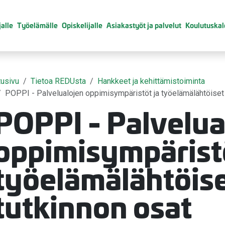
alle
Työelämälle
Opiskelijalle
Asiakastyöt ja palvelut
Koulutuskal
tusivu
Tietoa REDUsta
Hankkeet ja kehittämistoiminta
POPPI - Palvelualojen oppimisympäristöt ja työelämälähtöiset 
POPPI - Palvelua
valikko
oppimisympäristö
työelämälähtöis
tutkinnon osat