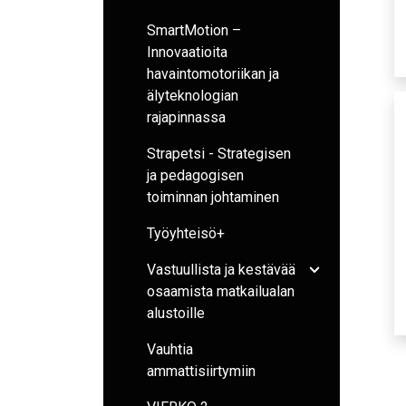
SmartMotion –
Innovaatioita
havaintomotoriikan ja
älyteknologian
rajapinnassa
Strapetsi - Strategisen
ja pedagogisen
toiminnan johtaminen
Työyhteisö+
Vastuullista ja kestävää
Avaa/sulje ala
osaamista matkailualan
alustoille
Vauhtia
ammattisiirtymiin