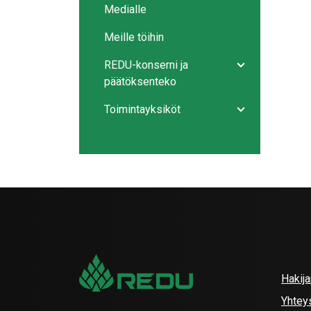
Medialle
Meille töihin
REDU-konserni ja
Avaa/sulje ala
päätöksenteko
Toimintayksiköt
Avaa/sulje ala
Hakij
Yhtey