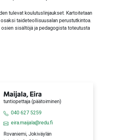
den tulevat koulutuslinjaukset. Kartoitetaan
a osaksi taideteollisuusalan perustutkintoa.
 osien sisältöjä ja pedagogista toteutusta
Maijala, Eira
tuntiopettaja (päätoiminen)
040 627 5259
eira.maijala@redu.fi
Rovaniemi, Jokiväylän