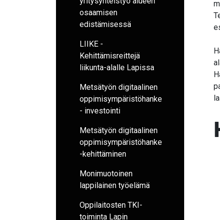
yritysyhteistyö alueen
m
osaamisen
T
edistämisessä
e
LIIKE -
H
Kehittämisreittejä
al
liikunta-alalle Lapissa
H
p
Metsätyön digitaalinen
l
oppimisympäristöhanke
- investointi
Metsätyön digitaalinen
oppimisympäristöhanke
-kehittäminen
Monimuotoinen
lappilainen työelämä
Oppilaitosten TKI-
toiminta Lapin