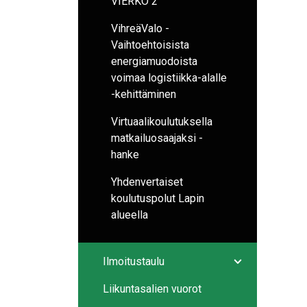
VIERKO 2
VihreäValo -
Vaihtoehtoisista
energiamuodoista
voimaa logistiikka-alalle
-kehittäminen
Virtuaalikoulutuksella
matkailuosaajaksi -
hanke
Yhdenvertaiset
koulutuspolut Lapin
alueella
Ilmoitustaulu
Avaa/sulje ala
Liikuntasalien vuorot