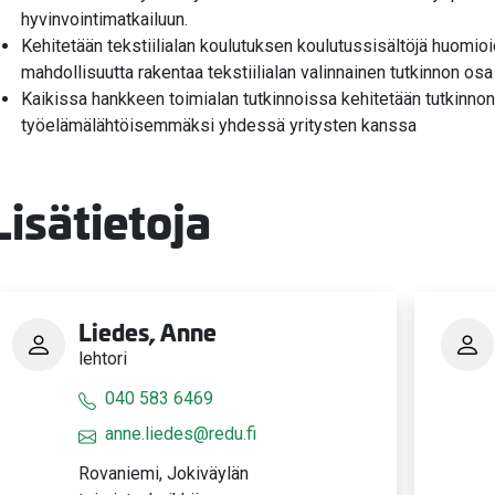
hyvinvointimatkailuun.
Kehitetään tekstiilialan koulutuksen koulutussisältöjä huomioi
mahdollisuutta rakentaa tekstiilialan valinnainen tutkinnon os
Kaikissa hankkeen toimialan tutkinnoissa kehitetään tutkinnon
työelämälähtöisemmäksi yhdessä yritysten kanssa
Lisätietoja
Liedes, Anne
lehtori
040 583 6469
anne.liedes@redu.fi
Rovaniemi, Jokiväylän