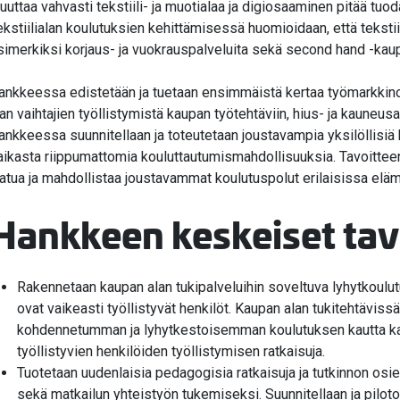
uuttaa vahvasti tekstiili- ja muotialaa ja digiosaaminen pitää tu
ekstiilialan koulutuksien kehittämisessä huomioidaan, että tekst
simerkiksi korjaus- ja vuokrauspalveluita sekä second hand -kau
ankkeessa edistetään ja tuetaan ensimmäistä kertaa työmarkkinoil
an vaihtajien työllistymistä kaupan työtehtäviin, hius- ja kauneusala
ankkeessa suunnitellaan ja toteutetaan joustavampia yksilöllisiä 
aikasta riippumattomia kouluttautumismahdollisuuksia. Tavoittee
aatua ja mahdollistaa joustavammat koulutuspolut erilaisissa elämän
Hankkeen keskeiset tav
Rakennetaan kaupan alan tukipalveluihin soveltuva lyhytkoulu
ovat vaikeasti työllistyvät henkilöt. Kaupan alan tukitehtäviss
kohdennetumman ja lyhytkestoisemman koulutuksen kautta kaup
työllistyvien henkilöiden työllistymisen ratkaisuja.
Tuotetaan uudenlaisia pedagogisia ratkaisuja ja tutkinnon osie
sekä matkailun yhteistyön tukemiseksi. Suunnitellaan ja pilotoi