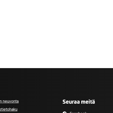
valikko
valikko
Seuraa meitä
an neuvonta
stietohaku