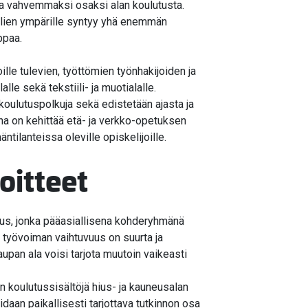
oda vahvemmaksi osaksi alan koulutusta.
iilien ympärille syntyy yhä enemmän
ppaa.
le tulevien, työttömien työnhakijoiden ja
lle sekä tekstiili- ja muotialalle.
koulutuspolkuja sekä edistetään ajasta ja
na on kehittää etä- ja verkko-opetuksen
tilanteissa oleville opiskelijoille.
oitteet
tus, jonka pääasiallisena kohderyhmänä
ä työvoiman vaihtuvuus on suurta ja
an ala voisi tarjota muutoin vaikeasti
n koulutussisältöjä hius- ja kauneusalan
daan paikallisesti tarjottava tutkinnon osa