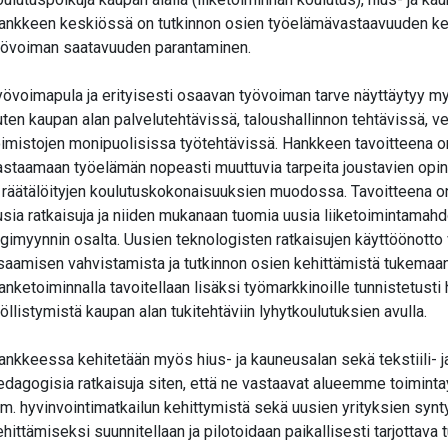
ankkeen keskiössä on tutkinnon osien työelämävastaavuuden keh
yövoiman saatavuuden parantaminen.
yövoimapula ja erityisesti osaavan työvoiman tarve näyttäytyy m
uten kaupan alan palvelutehtävissä, taloushallinnon tehtävissä, 
oimistojen monipuolisissa työtehtävissä. Hankkeen tavoitteena on
astaamaan työelämän nopeasti muuttuvia tarpeita joustavien opin
a räätälöityjen koulutuskokonaisuuksien muodossa. Tavoitteena o
usia ratkaisuja ja niiden mukanaan tuomia uusia liiketoimintamahd
igimyynnin osalta. Uusien teknologisten ratkaisujen käyttöönotto
saamisen vahvistamista ja tutkinnon osien kehittämistä tukemaan
anketoiminnalla tavoitellaan lisäksi työmarkkinoille tunnistetusti
yöllistymistä kaupan alan tukitehtäviin lyhytkoulutuksien avulla.
ankkeessa kehitetään myös hius- ja kauneusalan sekä tekstiili- 
edagogisia ratkaisuja siten, että ne vastaavat alueemme toiminta
m. hyvinvointimatkailun kehittymistä sekä uusien yrityksien syn
ehittämiseksi suunnitellaan ja pilotoidaan paikallisesti tarjottava