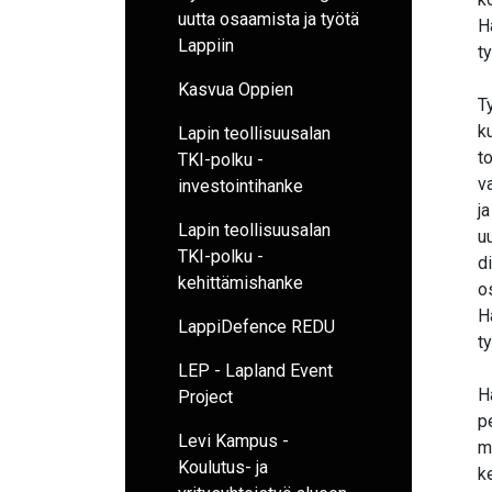
uutta osaamista ja työtä
H
Lappiin
t
Kasvua Oppien
T
k
Lapin teollisuusalan
t
TKI-polku -
v
investointihanke
j
Lapin teollisuusalan
u
TKI-polku -
d
kehittämishanke
o
H
LappiDefence REDU
t
LEP - Lapland Event
H
Project
p
Levi Kampus -
m
Koulutus- ja
k