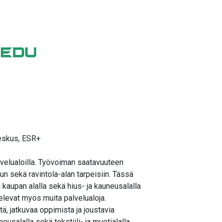
keskus, ESR+
alvelualoilla. Työvoiman saatavuuteen
ilun sekä ravintola-alan tarpeisiin. Tässä
 kaupan alalla sekä hius- ja kauneusalalla
velevat myös muita palvelualoja.
ä, jatkuvaa oppimista ja joustavia
eusalalla sekä tekstiili- ja muotialalla.