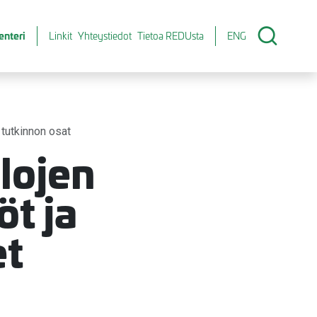
enteri
Linkit
Yhteystiedot
Tietoa REDUsta
ENG
tutkinnon osat
lojen
t ja
et