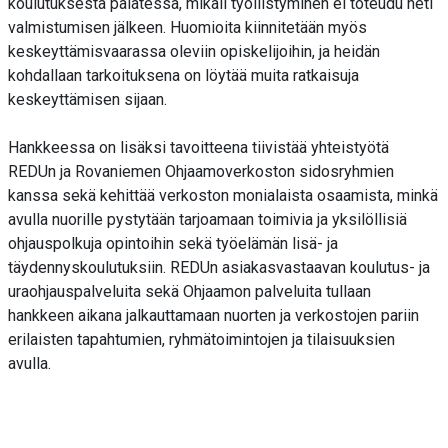
koulutuksesta palatessa, mikäli työllistyminen ei toteudu heti
valmistumisen jälkeen. Huomioita kiinnitetään myös
keskeyttämisvaarassa oleviin opiskelijoihin, ja heidän
kohdallaan tarkoituksena on löytää muita ratkaisuja
keskeyttämisen sijaan.
Hankkeessa on lisäksi tavoitteena tiivistää yhteistyötä
REDUn ja Rovaniemen Ohjaamoverkoston sidosryhmien
kanssa sekä kehittää verkoston monialaista osaamista, minkä
avulla nuorille pystytään tarjoamaan toimivia ja yksilöllisiä
ohjauspolkuja opintoihin sekä työelämän lisä- ja
täydennyskoulutuksiin. REDUn asiakasvastaavan koulutus- ja
uraohjauspalveluita sekä Ohjaamon palveluita tullaan
hankkeen aikana jalkauttamaan nuorten ja verkostojen pariin
erilaisten tapahtumien, ryhmätoimintojen ja tilaisuuksien
avulla.