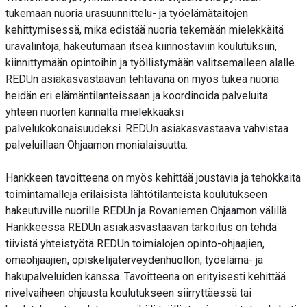
tukemaan nuoria urasuunnittelu- ja työelämätaitojen
kehittymisessä, mikä edistää nuoria tekemään mielekkäitä
uravalintoja, hakeutumaan itseä kiinnostaviin koulutuksiin,
kiinnittymään opintoihin ja työllistymään valitsemalleen alalle.
REDUn asiakasvastaavan tehtävänä on myös tukea nuoria
heidän eri elämäntilanteissaan ja koordinoida palveluita
yhteen nuorten kannalta mielekkääksi
palvelukokonaisuudeksi. REDUn asiakasvastaava vahvistaa
palveluillaan Ohjaamon monialaisuutta.
Hankkeen tavoitteena on myös kehittää joustavia ja tehokkaita
toimintamalleja erilaisista lähtötilanteista koulutukseen
hakeutuville nuorille REDUn ja Rovaniemen Ohjaamon välillä.
Hankkeessa REDUn asiakasvastaavan tarkoitus on tehdä
tiivistä yhteistyötä REDUn toimialojen opinto-ohjaajien,
omaohjaajien, opiskelijaterveydenhuollon, työelämä- ja
hakupalveluiden kanssa. Tavoitteena on erityisesti kehittää
nivelvaiheen ohjausta koulutukseen siirryttäessä tai