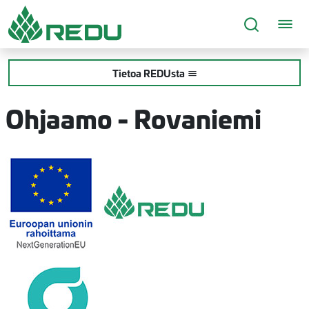
Siirry sivusisältöön
Tietoa REDUsta
Ohjaamo - Rovaniemi