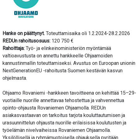
Hanke on päättynyt.
Toteuttamisaika oli 1.2.2024-28.2.2026
REDUn rahoitusosuus:
120 750 €
Rahoittaja:
Työ- ja elinkeinoministeriön myöntämää
valtioavustusta on annettu hankkeelle Ohjaamoiden
kannustinmallin toteuttamiseksi. Avustus on Euroopan unionin
NextGenerationEU -rahoitusta Suomen kestävän kasvun
ohjelmasta.
Ohjaamo Rovaniemi -hankkeen tavoitteena on kehittää 15–29-
vuotiaille nuorille annettavaa tehostettua ja vahvennettua
opinto-ohjausta Rovaniemen Ohjaamolla. REDUn
asiakasvastaavan on tarkoitus tarjota kouluttautumisen ja
urasuunnittelun ohjausta nuorille erilaisissa koulutusten ja
työelämän nivelvaiheissa Rovaniemen Ohjaamolla.
Yksilöllisellä ja ryhmämuotoisella ohjauksella pyritään