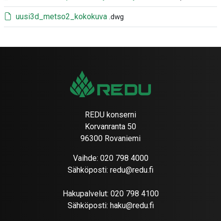
uusi3d_metso2_kokokuva
.dwg
REDU konserni
Korvanranta 50
96300 Rovaniemi
Vaihde:
020 798 4000
Sähköposti:
redu@redu.fi
Hakupalvelut:
020 798 4100
Sähköposti:
haku@redu.fi