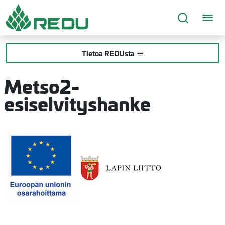
Siirry sivusisältöön
Tietoa REDUsta
Metso2-
esiselvityshanke