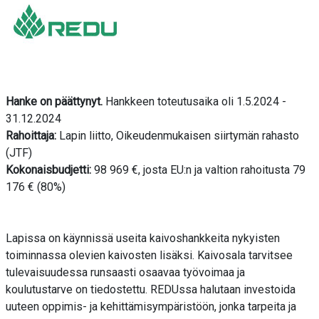
Hanke on päättynyt.
Hankkeen toteutusaika oli 1.5.2024 -
31.12.2024
Rahoittaja:
Lapin liitto, Oikeudenmukaisen siirtymän rahasto
(JTF)
Kokonaisbudjetti:
98 969 €, josta EU:n ja valtion rahoitusta 79
176 € (80%)
Lapissa on käynnissä useita kaivoshankkeita nykyisten
toiminnassa olevien kaivosten lisäksi. Kaivosala tarvitsee
tulevaisuudessa runsaasti osaavaa työvoimaa ja
koulutustarve on tiedostettu. REDUssa halutaan investoida
uuteen oppimis- ja kehittämisympäristöön, jonka tarpeita ja