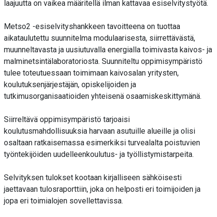
laajuutta on vaikea määritellä ilman kattavaa esiselvitystyötä.
Metso2 -esiselvityshankkeen tavoitteena on tuottaa
aikataulutettu suunnitelma modulaarisesta, siirrettävästä,
muunneltavasta ja uusiutuvalla energialla toimivasta kaivos- ja
malminetsintälaboratoriosta. Suunniteltu oppimisympäristö
tulee toteutuessaan toimimaan kaivosalan yritysten,
koulutuksenjärjestäjän, opiskelijoiden ja
tutkimusorganisaatioiden yhteisenä osaamiskeskittymänä.
Siirreltävä oppimisympäristö tarjoaisi
koulutusmahdollisuuksia harvaan asutuille alueille ja olisi
osaltaan ratkaisemassa esimerkiksi turvealalta poistuvien
työntekijöiden uudelleenkoulutus- ja työllistymistarpeita.
Selvityksen tulokset kootaan kirjalliseen sähköisesti
jaettavaan tulosraporttiin, joka on helposti eri toimijoiden ja
jopa eri toimialojen sovellettavissa.