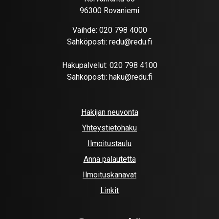
96300 Rovaniemi
Vaihde:
020 798 4000
Sähköposti:
redu@redu.fi
Hakupalvelut:
020 798 4100
Sähköposti:
haku@redu.fi
Hakijan neuvonta
Yhteystietohaku
Ilmoitustaulu
Anna palautetta
Ilmoituskanavat
Linkit