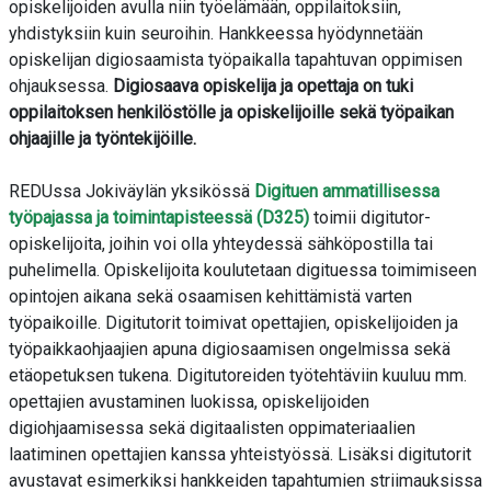
opiskelijoiden avulla niin työelämään, oppilaitoksiin,
yhdistyksiin kuin seuroihin. Hankkeessa hyödynnetään
opiskelijan digiosaamista työpaikalla tapahtuvan oppimisen
ohjauksessa.
Digiosaava opiskelija ja opettaja on tuki
oppilaitoksen henkilöstölle ja opiskelijoille sekä työpaikan
ohjaajille ja työntekijöille.
REDUssa Jokiväylän yksikössä
Digituen ammatillisessa
työpajassa ja toimintapisteessä (D325)
toimii digitutor-
opiskelijoita, joihin voi olla yhteydessä sähköpostilla tai
puhelimella. Opiskelijoita koulutetaan digituessa toimimiseen
opintojen aikana sekä osaamisen kehittämistä varten
työpaikoille. Digitutorit toimivat opettajien, opiskelijoiden ja
työpaikkaohjaajien apuna digiosaamisen ongelmissa sekä
etäopetuksen tukena. Digitutoreiden työtehtäviin kuuluu mm.
opettajien avustaminen luokissa, opiskelijoiden
digiohjaamisessa sekä digitaalisten oppimateriaalien
laatiminen opettajien kanssa yhteistyössä. Lisäksi digitutorit
avustavat esimerkiksi hankkeiden tapahtumien striimauksissa