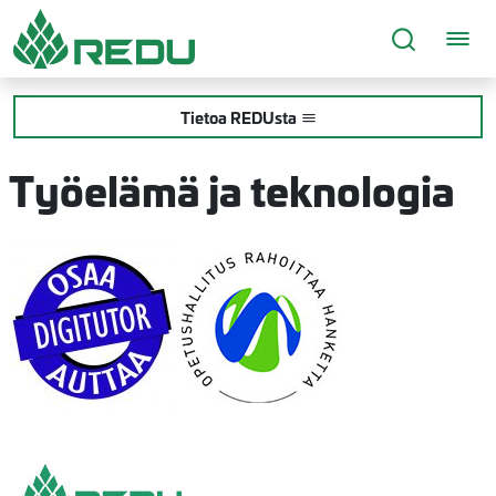
Siirry sivusisältöön
Tietoa REDUsta
Työelämä ja teknologia