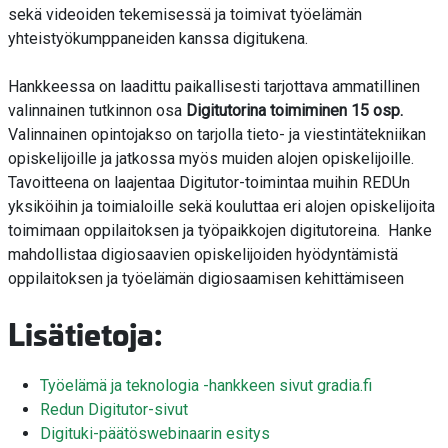
sekä videoiden tekemisessä ja toimivat työelämän
yhteistyökumppaneiden kanssa digitukena.
Hankkeessa on laadittu paikallisesti tarjottava ammatillinen
valinnainen tutkinnon osa
Digitutorina toimiminen 15 osp.
Valinnainen opintojakso on tarjolla tieto- ja viestintätekniikan
opiskelijoille ja jatkossa myös muiden alojen opiskelijoille.
Tavoitteena on laajentaa Digitutor-toimintaa muihin REDUn
yksiköihin ja toimialoille sekä kouluttaa eri alojen opiskelijoita
toimimaan oppilaitoksen ja työpaikkojen digitutoreina. Hanke
mahdollistaa digiosaavien opiskelijoiden hyödyntämistä
oppilaitoksen ja työelämän digiosaamisen kehittämiseen
Lisätietoja:
Työelämä ja teknologia -hankkeen sivut gradia.fi
Redun Digitutor-sivut
Digituki-päätöswebinaarin esitys