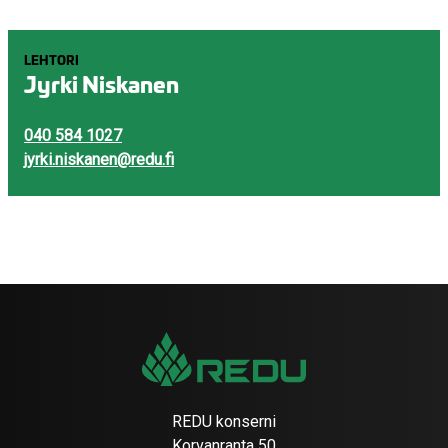
LEHTORI
Jyrki Niskanen
040 584 1027
jyrki.niskanen@redu.fi
REDU konserni
Korvanranta 50