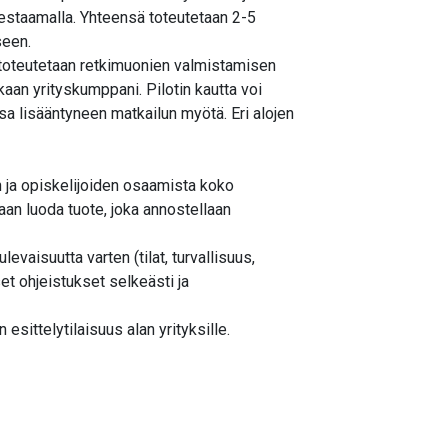
estaamalla. Yhteensä toteutetaan 2-5
seen.
ä toteutetaan retkimuonien valmistamisen
kaan yrityskumppani. Pilotin kautta voi
ssa lisääntyneen matkailun myötä. Eri alojen
n ja opiskelijoiden osaamista koko
an luoda tuote, joka annostellaan
evaisuutta varten (tilat, turvallisuus,
set ohjeistukset selkeästi ja
sittelytilaisuus alan yrityksille.