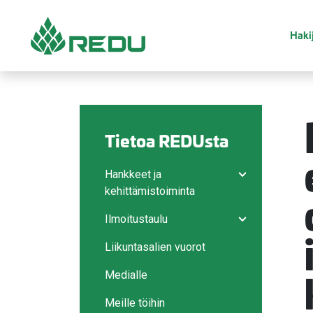
Siirry sivusisältöön
Hakij
Tietoa REDUsta
Hankkeet ja
Avaa/sulje ala
kehittämistoiminta
Ilmoitustaulu
Avaa/sulje ala
Liikuntasalien vuorot
Medialle
Meille töihin