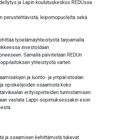
 edellytys ja Lapin koulutuskeskus REDUssa
en perustehtävistä, leipomopuolelta sekä
hittää työelämäyhteistyötä tarjoamalla
ankkeessa investoidaan
oneeseen. Samalla päivitetään REDUn
 oppilaitoksen yhteistyötä varten.
amisalojen ja luonto- ja ympäristöalan
n ja opiskelijoiden osaamista koko
tarvikealan erityispiirteiden tunnistamisen
daan vastata Lappi-sopimuksessakin esiin
sestä.
tä ja osaamisen kehittämistä tukevat