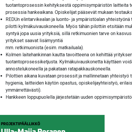
tuotantoprosessin kehityksestä oppimisympäristön laitteita t
prosessia hankeaikana. Opiskelijat pääsevät mukaan testauk
REDUn elintarvikealan ja luonto- ja ympäristöalan yhteistyön
pilotti kylmäkuivauskoneella. Myös tähän pilottiin etsitään mu
syntyä jopa uusia yrityksiä, sillä retkimuonien tarve on kasvu
yritykset saavat lisämyyntiä
mm. retkimuonista (esim. matkailuala).
Kolmen laitehankinnan kautta tavoitteena on kehittää yritykse
tuotantoprosessiketjusta. Kylmäkuivauskonetta käyttäen voida
annostelukoneella ja pakataan ratapakkauskoneella.
Pilottien aikana kuvataan prosessit ja mallinnetaan yhteistyö tul
hygienia, laitteiden käytön opastus, opiskelijayhteistyö, erilai
ymmärrettävästi).
Hankkeen loppupuolella järjestetään uuden oppimisympäristön e
PROJEKTIPÄÄLLIKKÖ
Ulla-Maija Poranen