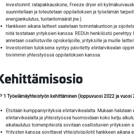
investoinnit: ratapakkauskone, Freeze dryer eli kylmäkuivaus
suunnitellaan ja toteutetaan oppilaitoksen ja työelämän tarpei
energiankulutus, tuotantomäärät jne.).
Hankkeen aikana laitteet saatetaan toimintakuntoon ja sijoite
niitä testataan yrityksien kanssa. REDUn henkilöstö perehtyy 
annetaan osallistuville opiskelijoille, yrityksille ja muille laittei
Investointien tuloksena syntyy päivitetty elintarvikealan oppi
tiiviimmin yhteistyössä oppilaitoksen kanssa.
Kehittämisosio
P 1 Työelämäyhteistyön kehittäminen (loppuvuosi 2022 ja vuosi
Etsitään kumppaniyrityksiä elintarvikealalta. Mukaan halutaan er
elintarvikealalta ja yhteistyössä huomioidaan koko ketju alkut
aikataulutus toimenpiteistä sovitaan osallistuvien yrityksien
Yritysten kanssa sovittavat yhteistyöpilotit hankkeen aikana e