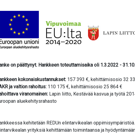
valikko
valikko
anke on päättynyt. Hankkeen toteuttamisaika oli 1.3.2022 - 31.10
ankkeen kokonaiskustannukset:
157 393 €, kehittämisosio 32 3
AKR ja valtion rahoitus:
110 175 €, kehittämisosio 25 864 €
ahoittava viranomainen:
Lapin liitto, Kestävää kasvua ja työtä 2
uroopan aluekehitysrahasto
ankkeessa kehitetään REDUn elintarvikealan oppimisympäristöä.
lintarvikealan yrityksiä kehittämään toimintaansa ja hyödyntämää