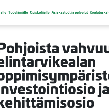
alle
Työelämälle
Opiskelijalle
Asiakastyöt ja palvelut
Koulutuskal
Pohjoista vahvu
elintarvikealan
valikko
oppimisympäristö
valikko
investointiosio j
kehittämisosio