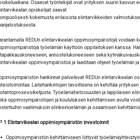
piskeluaikana. Osaavat työntekijät ovat yrityksen suurin kasvun
lintarvikealan opiskelijat saavat
onipuolisesti kokemusta erilaisista elintarvikkeiden valmistuks
ihanjalostuksesta.
arantamalla REDUn elintarvikealan oppimisympäristöjä voidaan ke
ppimisympäristöjä työelämän käyttöön oppilaitoksen kanssa. H
atapakkauskoneeseen, annostelukoneeseen sekä kylmäkuivausk
lintarvikealan oppimisympäristöä ja laaditaan ohjeet työelämän ja
ppimisympäristön hankinnat palvelevat REDUn elintarvikealan osa
hteistoimintaa. Laitehankintojen tavoitteena on kehittää yritykse
uotantoprosessiketjusta. Työelämätietoisuuden ja lappilaisen elin
ekä oppimisympäristöjen ja koulutuksen kehittämisen avulla voi
ostettuihin vaatimuksiin elinkeinoelämän ja osaamisen kehittämi
P 1 Elintarvikealan oppimisympäristön investoinnit
Oppimisympäristön kehittämiseen liittyvät työelämäyhteistyö