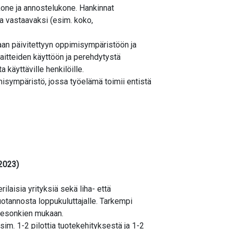
kone ja annostelukone. Hankinnat
ta vastaavaksi (esim. koko,
taan päivitettyyn oppimisympäristöön ja
laitteiden käyttöön ja perehdytystä
ta käyttäville henkilöille.
misympäristö, jossa työelämä toimii entistä
 2023)
ilaisia yrityksiä sekä liha- että
uotannosta loppukuluttajalle. Tarkempi
 sesonkien mukaan.
sim. 1-2 pilottia tuotekehityksestä ja 1-2