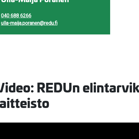
040 688 6266
ulla-maija.poranen@redu.fi
Video: REDUn elintarvik
laitteisto