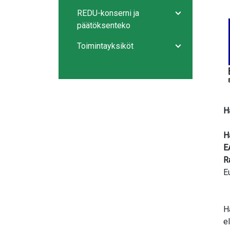
REDU-konserni ja
Avaa/sulje ala
päätöksenteko
Toimintayksiköt
Avaa/sulje ala
H
H
E
R
E
H
e