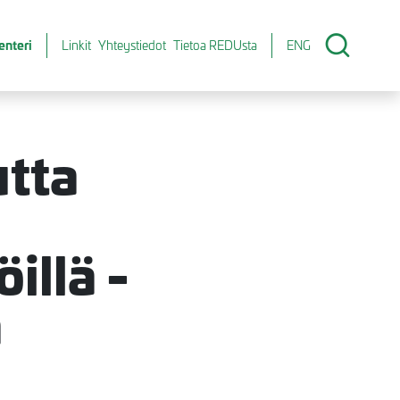
enteri
Linkit
Yhteystiedot
Tietoa REDUsta
ENG
utta
illä -
a