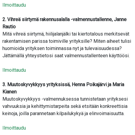
Ilmoittaudu
2. Vihreä siirtymä rakennusalalla -valmennustallenne, Janne
Rautio
Mitä vihreä siirtymä, hiilijalanjälki tai kiertotalous merkitsevät
rakentamisen parissa toimiville yrityksille? Miten aiheet tulisi
huomioida yrityksen toiminnassa nyt ja tulevaisuudessa?
Jättämällä yhteystietosi saat valmennustallenteen käyttöösi.
Ilmoittaudu
3. Muutoskyvykkyys yrityksissä, Henna Poikajärvi ja Maria
Kianen
Muutoskyvykkyys -valmennuksessa tunnistetaan yrityksesi
vahvuuksia ja kehittymistarpeita sekä etsitään konkreettisia
keinoja, joilla parannetaan kilpailukykyä ja elinvoimaisuutta.
Ilmoittaudu