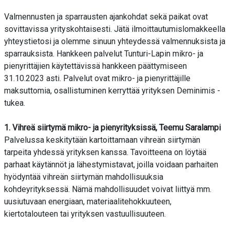
Valmennusten ja sparrausten ajankohdat sekä paikat ovat
sovittavissa yrityskohtaisesti. Jätä ilmoittautumislomakkeella
yhteystietosi ja olemme sinuun yhteydessä valmennuksista ja
sparrauksista. Hankkeen palvelut Tunturi-Lapin mikro- ja
pienyrittäjien käytettävissä hankkeen päättymiseen
31.10.2023 asti. Palvelut ovat mikro- ja pienyrittäjille
maksuttomia, osallistuminen kerryttää yrityksen Deminimis -
tukea.
1. Vihreä siirtymä mikro- ja pienyrityksissä, Teemu Saralampi
Palvelussa keskitytään kartoittamaan vihreän siirtymän
tarpeita yhdessä yrityksen kanssa. Tavoitteena on löytää
parhaat käytännöt ja lähestymistavat, joilla voidaan parhaiten
hyödyntää vihreän siirtymän mahdollisuuksia
kohdeyrityksessä. Nämä mahdollisuudet voivat liittyä mm.
uusiutuvaan energiaan, materiaalitehokkuuteen,
kiertotalouteen tai yrityksen vastuullisuuteen.