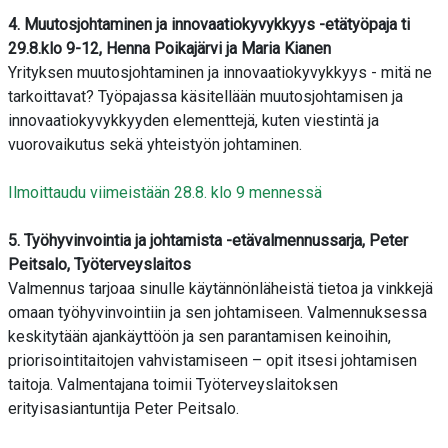
4. Muutosjohtaminen ja innovaatiokyvykkyys -etätyöpaja ti
29.8.klo 9-12, Henna Poikajärvi ja Maria Kianen
Yrityksen muutosjohtaminen ja innovaatiokyvykkyys - mitä ne
tarkoittavat? Työpajassa käsitellään muutosjohtamisen ja
innovaatiokyvykkyyden elementtejä, kuten viestintä ja
vuorovaikutus sekä yhteistyön johtaminen.
Ilmoittaudu viimeistään 28.8. klo 9 mennessä
5. Työhyvinvointia ja johtamista -etävalmennussarja, Peter
Peitsalo, Työterveyslaitos
Valmennus tarjoaa sinulle käytännönläheistä tietoa ja vinkkejä
omaan työhyvinvointiin ja sen johtamiseen. Valmennuksessa
keskitytään ajankäyttöön ja sen parantamisen keinoihin,
priorisointitaitojen vahvistamiseen – opit itsesi johtamisen
taitoja. Valmentajana toimii Työterveyslaitoksen
erityisasiantuntija Peter Peitsalo.