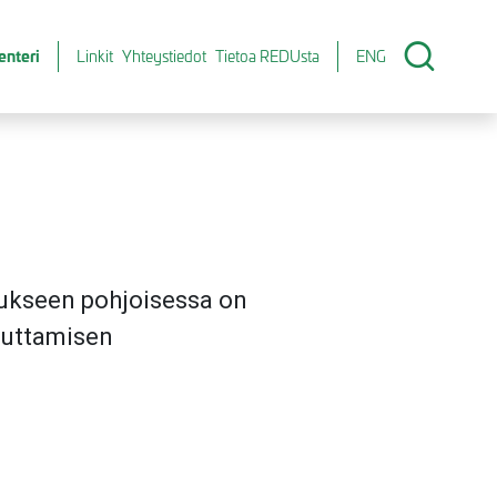
enteri
Linkit
Yhteystiedot
Tietoa REDUsta
ENG
tukseen pohjoisessa on
euttamisen