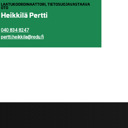
LAATUKOORDINAATTORI, TIETOSUOJAVASTAAVA
OTO
Heikkilä Pertti
040 834 8247
pertti.heikkila@redu.fi