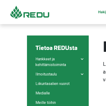
Siirry sivusisältöön
Hakij
Tietoa REDUsta
Hankkeet ja
Avaa/sulje ala
L
kehittämistoiminta
a
Ilmoitustaulu
Avaa/sulje ala
v
Liikuntasalien vuorot
Medialle
Meille töihin