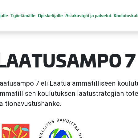
alle
Työelämälle
Opiskelijalle
Asiakastyöt ja palvelut
Koulutuskal
LAATUSAMPO 7
valikko
aatusampo 7 eli Laatua ammatilliseen koulu
mmatillisen koulutuksen laatustrategian tot
valikko
altionavustushanke.