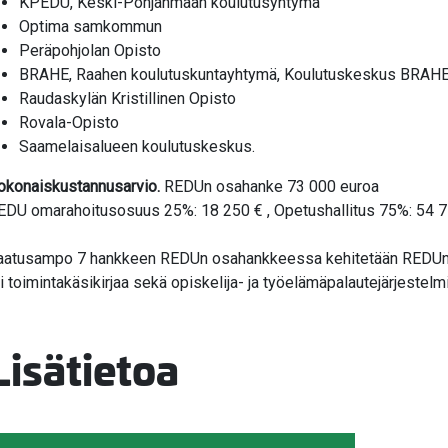
KPEDU, Keski-Pohjanmaan koulutusyhtymä
Optima samkommun
Peräpohjolan Opisto
BRAHE, Raahen koulutuskuntayhtymä, Koulutuskeskus BRAH
Raudaskylän Kristillinen Opisto
Rovala-Opisto
Saamelaisalueen koulutuskeskus.
okonaiskustannusarvio.
REDUn osahanke 73 000 euroa
EDU omarahoitusosuus 25%: 18 250 € , Opetushallitus 75%: 54 
aatusampo 7 hankkeen REDUn osahankkeessa kehitetään REDUn l
li toimintakäsikirjaa sekä opiskelija- ja työelämäpalautejärjestel
Lisätietoa