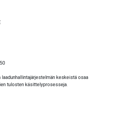
E
750
aadunhallintajärjestelmän keskeistä osaa
mien tulosten käsittelyprosesseja.