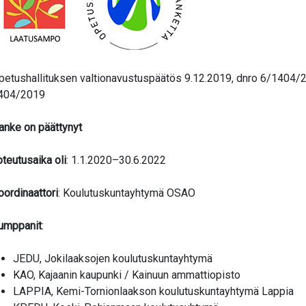
valikko
valikko
petushallituksen valtionavustuspäätös 9.12.2019, dnro 6/1404/2
404/2019
anke on päättynyt
oteutusaika oli
: 1.1.2020–30.6.2022
oordinaattori
: Koulutuskuntayhtymä OSAO
umppanit
:
JEDU, Jokilaaksojen koulutuskuntayhtymä
KAO, Kajaanin kaupunki / Kainuun ammattiopisto
LAPPIA, Kemi-Tornionlaakson koulutuskuntayhtymä Lappia