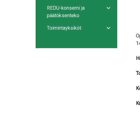
REDU-konserni ja
Avaa/sulje ala
päätöksenteko
Toimintayksiköt
Avaa/sulje ala
O
1
H
T
K
K