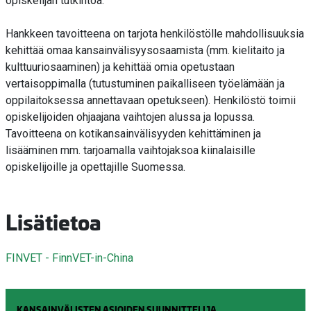
opiskelijan tutkintoa.
Hankkeen tavoitteena on tarjota henkilöstölle mahdollisuuksia
kehittää omaa kansainvälisyysosaamista (mm. kielitaito ja
kulttuuriosaaminen) ja kehittää omia opetustaan
vertaisoppimalla (tutustuminen paikalliseen työelämään ja
oppilaitoksessa annettavaan opetukseen). Henkilöstö toimii
opiskelijoiden ohjaajana vaihtojen alussa ja lopussa.
Tavoitteena on kotikansainvälisyyden kehittäminen ja
lisääminen mm. tarjoamalla vaihtojaksoa kiinalaisille
opiskelijoille ja opettajille Suomessa.
Lisätietoa
FINVET - FinnVET-in-China
KANSAINVÄLISTEN ASIOIDEN SUUNNITTELIJA