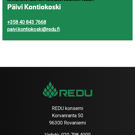
Päivi Kontiokoski
+358 40 843 7668
paivi.kontiokoski@redu.fi
REDU konserni
Korvanranta 50
96300 Rovaniemi
Vaihde:
020 798 4000