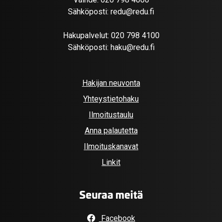
Sähköposti:
redu@redu.fi
Hakupalvelut:
020 798 4100
Sähköposti:
haku@redu.fi
Hakijan neuvonta
Yhteystietohaku
Ilmoitustaulu
Anna palautetta
Ilmoituskanavat
Linkit
Seuraa meitä
Facebook