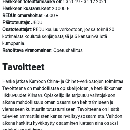
Hankkeen toteuttamisaika oli:
1.3.2019 - 31.12.2021.
Hankkeen kustannukset:
20 000 €
REDUn omarahoitus:
6000 €
Päätoteuttaja:
JEDU
Osatoteuttajat:
REDU kuuluu verkostoon, jossa toimii 20
kotimaista koulutuksenjärjestäjää ja 6 kansainvälistä
kumppania.
Rahoittava viranomainen:
Opetushallitus
Tavoitteet
Hanke jatkaa Kam’oon China- ja Chinet-verkostojen toimintaa.
Tavoitteena on mahdollistaa opiskelijoiden ja henkilökunnan
liikkuvuudet Kiinaan. Opiskelijoille tarjoutuu vaihtojakson
aikana mahdollisuus oman osaamisen kehittämiseen ja
vieraaseen kulttuuriin tutustumiseen. Tavoitteena on lisätä
tulevien ammattilaisten kansainvälisyysosaamista. Vaihdon
aikana hankittu hyväksytty osaaminen luetaan aina osaksi