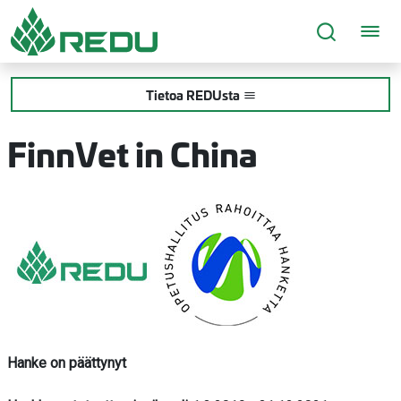
Siirry sivusisältöön
Tietoa REDUsta
FinnVet in China
Hanke on päättynyt