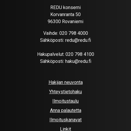
REDU konserni
Korvanranta 50
96300 Rovaniemi
Vaihde:
020 798 4000
Sähköposti:
redu@redu.fi
Hakupalvelut:
020 798 4100
Sähköposti:
haku@redu.fi
Hakijan neuvonta
Yhteystietohaku
Ilmoitustaulu
Anna palautetta
Ilmoituskanavat
Linkit