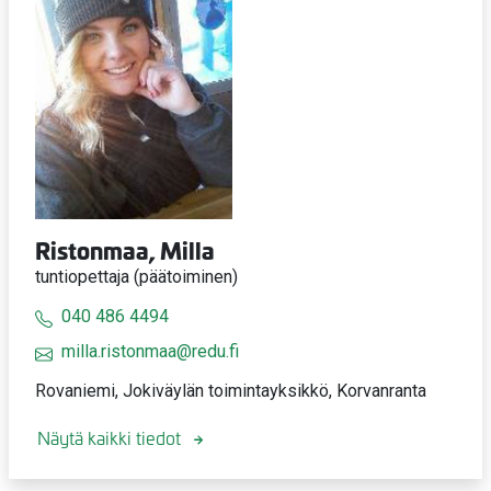
Ristonmaa, Milla
tuntiopettaja (päätoiminen)
040 486 4494
milla.ristonmaa@redu.fi
Rovaniemi, Jokiväylän toimintayksikkö, Korvanranta
Näytä kaikki tiedot