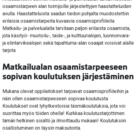
osaamistarpeen alan toimijoille järjestettyjen haastatteluiden
avulla. Haastatteluista saadun tiedon pohjalta muodostettiin
erilaisia osaamistarpeita kuvaavia osaamisprofiileita.
Matkailu- ja palvelualalla tarvitaan paljon erilaista osaamista,
jota käsityö- muotoilu-, taide-, ja kulttuurialojen, luonnonvara-
ja elintarvikealojen sekä tapahtuma-alan osaajat voisivat alalle
tarjota.
Matkailualan osaamistarpeeseen
sopivan koulutuksen järjestäminen
Mukana olevat oppilaitokset tarjoavat osaamisprofiileihin ja
näin ollen osaamistarpeeseen sopivaa koulutusta.
Koulutukset ovat lyhytkestoisia täsmäkoulutuksia, jota voi
suorittaa myös töiden ohella! Kurkkaa koulutustarjottimen
tämän hetkinen sisältö ja ilmoittaudu mukaan! Koulutuksiin
osallistuminen on täysin maksutonta.