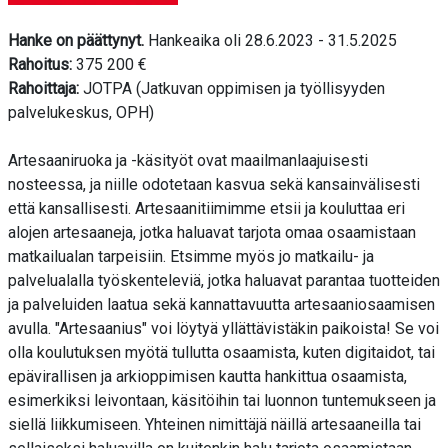
Hanke on päättynyt.
Hankeaika oli 28.6.2023 - 31.5.2025
Rahoitus:
375 200 €
Rahoittaja:
JOTPA (Jatkuvan oppimisen ja työllisyyden
palvelukeskus, OPH)
Artesaaniruoka ja -käsityöt ovat maailmanlaajuisesti
nosteessa, ja niille odotetaan kasvua sekä kansainvälisesti
että kansallisesti. Artesaanitiimimme etsii ja kouluttaa eri
alojen artesaaneja, jotka haluavat tarjota omaa osaamistaan
matkailualan tarpeisiin. Etsimme myös jo matkailu- ja
palvelualalla työskenteleviä, jotka haluavat parantaa tuotteiden
ja palveluiden laatua sekä kannattavuutta artesaaniosaamisen
avulla. "Artesaanius" voi löytyä yllättävistäkin paikoista! Se voi
olla koulutuksen myötä tullutta osaamista, kuten digitaidot, tai
epävirallisen ja arkioppimisen kautta hankittua osaamista,
esimerkiksi leivontaan, käsitöihin tai luonnon tuntemukseen ja
siellä liikkumiseen. Yhteinen nimittäjä näillä artesaaneilla tai