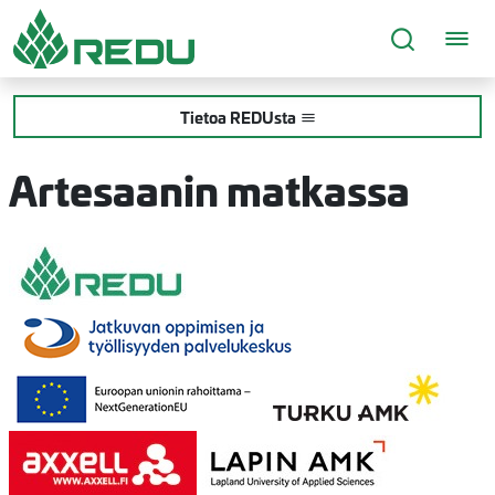
Siirry sivusisältöön
Tietoa REDUsta
Artesaanin matkassa