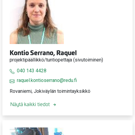
Kontio Serrano, Raquel
projektipäällikkö/tuntiopettaja (sivutoiminen)
040 143 4428
raquel.kontioserrano@redu.fi
Rovaniemi, Jokiväylän toimintayksikkö
Näytä kaikki tiedot