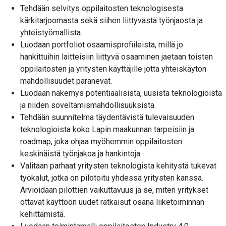
Tehdään selvitys oppilaitosten teknologisesta
kärkitarjoomasta sekä siihen liittyvästä työnjaosta ja
yhteistyömallista.
Luodaan portfoliot osaamisprofiileista, millä jo
hankittuihin laitteisiin liittyvä osaaminen jaetaan toisten
oppilaitosten ja yritysten käyttäjille jotta yhteiskäytön
mahdollisuudet paranevat.
Luodaan näkemys potentiaalisista, uusista teknologioista
ja niiden soveltamismahdollisuuksista.
Tehdään suunnitelma täydentävistä tulevaisuuden
teknologioista koko Lapin maakunnan tarpeisiin ja
roadmap, joka ohjaa myöhemmin oppilaitosten
keskinäistä työnjakoa ja hankintoja.
Valitaan parhaat yritysten teknologista kehitystä tukevat
työkalut, jotka on pilotoitu yhdessä yritysten kanssa.
Arvioidaan pilottien vaikuttavuus ja se, miten yritykset
ottavat käyttöön uudet ratkaisut osana liiketoiminnan
kehittämistä.