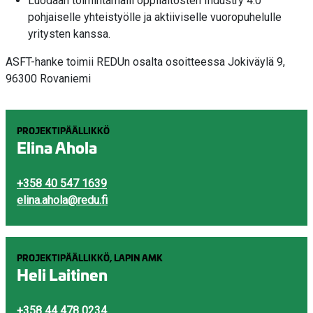
Luodaan toimintamalli oppilaitosten Industry 4.0
pohjaiselle yhteistyölle ja aktiiviselle vuoropuhelulle
yritysten kanssa.
ASFT-hanke toimii REDUn osalta osoitteessa Jokiväylä 9,
96300 Rovaniemi
PROJEKTIPÄÄLLIKKÖ
Elina Ahola
+358 40 547 1639
elina.ahola@redu.fi
PROJEKTIPÄÄLLIKKÖ, LAPIN AMK
Heli Laitinen
+358 44 478 0234