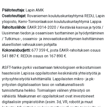
Päätoteuttaja:
Lapin AMK
Osatoteuttajat:
Rovaniemen koulutuskuntayhtymä REDU, Lapin
yliopisto, Kemi-Tornionlaakson koulutuskuntayhtymä Lappia
Rahoituslähde:
EAKR 2014-2020 / Kestävää kasvua ja työtä /
Uusimman tiedon ja osaamisen tuottaminen ja hyödyntäminen
/ Tutkimus-, osaamis- ja innovaatiokeskittymien kehittäminen
alueellisten vahvuuksien pohjalta
Kokonaisbudjetti:
677 359 €, josta EAKR-rahoituksen osuus
541 887 €. REDUn osuus on 167 890 €.
ASFT-hanke pyrkii vastaamaan teknologisen erikoistumisen
haasteisiin Lapissa oppilaitosten keskinäistä yhteistyötä ja
yritysyhteistyötä kehittämällä. Lappilaisten mikro- ja pk-
yritysten digitalisaation taso on valtakunnallisesti
tunnistettuna heikko. Toimialojen välinen yhteistyö on
vähäistä. Maakunnan eri oppilaitokset ovat investoineet
digitaalisiin ympäristöihin (esim. 3d, VR, robotit ja muut