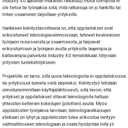
Industry 4.0 ajattelun mukaiset ratkaisut) mutta toimijoilla ei
ole tietoa tai työnjakoa siitä, mitä ratkaisuja on jo hankittu tai
miten osaaminen tarjoillaan yrityksille.
Hankkeen kehitystavoitteena on, että oppilaitokset ovat
erikoistuneet teknologiavalinnoissaan, tehneet keskinäisen
työnjaon resursseista ja osaamisesta, ja tarjoavat
erikoistumisen ja työnjaon avulla yrityksille laajempia ja
kattavampia palveluita Industry 4.0 tematiikkaan liittyvään
yritysten tuotekehitykseen.
Projektille on tarve, sillä uusia teknologioita ei oppilaitoksissa
tai yrityksissä tunneta vielä tarpeeksi. Kehitystyö tehdään
onnistuneimmillaan käyttäjälähtöisesti, sillä tavoin, että
yritykset ja oppilaitokset ottavat teknologioita haltuun
yhteisten ketterien kokeilujen (pilottien) avulla. Myös
oppilaitosten työnjakoa tarvitaan; teknologiaratkaisujen
elinkaari on lyhyt ja oppilaitosten tulee erikoistua tiettyyn
vaihtoehtoiseen teknologiaan ja osata hyödyntää niitä yli