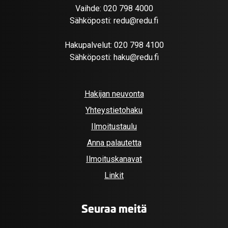
Vaihde:
020 798 4000
Sähköposti:
redu@redu.fi
Hakupalvelut:
020 798 4100
Sähköposti:
haku@redu.fi
Hakijan neuvonta
Yhteystietohaku
Ilmoitustaulu
Anna palautetta
Ilmoituskanavat
Linkit
Seuraa meitä