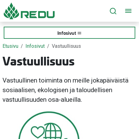
Siirry sivusisältöön
Infosivut
Etusivu
Infosivut
Vastuullisuus
Vastuullisuus
Vastuullinen toiminta on meille jokapäiväistä
sosiaalisen, ekologisen ja taloudellisen
vastuullisuuden osa-alueilla.