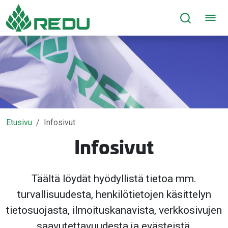
Siirry sivusisältöön
Etusivu
Infosivut
Infosivut
Täältä löydät hyödyllistä tietoa mm.
turvallisuudesta, henkilötietojen käsittelyn
tietosuojasta, ilmoituskanavista, verkkosivujen
saavutettavuudesta ja evästeistä,