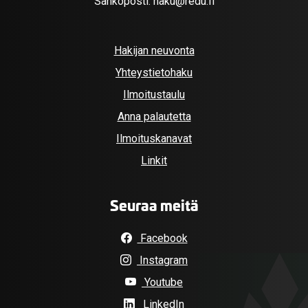
Sähköposti:
haku@redu.fi
Hakijan neuvonta
Yhteystietohaku
Ilmoitustaulu
Anna palautetta
Ilmoituskanavat
Linkit
Seuraa meitä
Facebook
Instagram
Youtube
LinkedIn