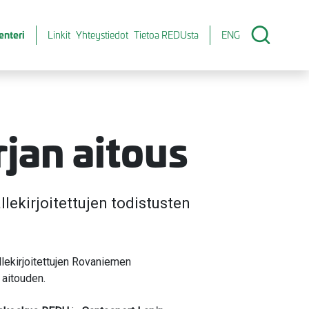
enteri
Linkit
Yhteystiedot
Tietoa REDUsta
ENG
jan aitous
llekirjoitettujen todistusten
allekirjoitettujen Rovaniemen
 aitouden.