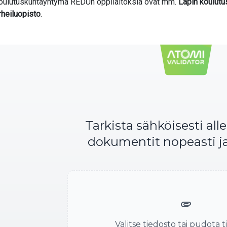
oulutuskuntayhtymä REDUn oppilaitoksia ovat mm.
Lapin koulut
valikko
rheiluopisto
.