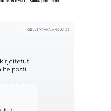
uskeskus REDU
ja
Santasport Lapin