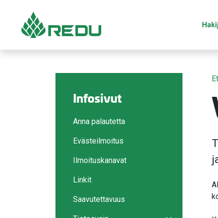
Siirry sivusisältöön
Hakij
E
Infosivut
Anna palautetta
Evästeilmoitus
T
j
Ilmoituskanavat
Linkit
A
k
Saavutettavuus