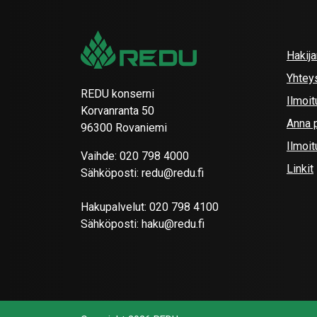
Hakij
Yhtey
REDU konserni
Ilmoit
Korvanranta 50
Anna p
96300 Rovaniemi
Ilmoi
Vaihde:
020 798 4000
Linkit
Sähköposti:
redu@redu.fi
Hakupalvelut:
020 798 4100
Sähköposti:
haku@redu.fi