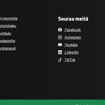
Seuraa meitä
an neuvonta
stietohaku
Facebook
ustaulu
Instagram
alautetta
Youtube
tuskanavat
LinkedIn
TikTok