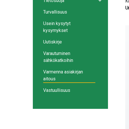
Tietosuoja
K
Avaa/sulje ala
U
Turvallisuus
Usein kysytyt
kysymykset
Uutiskirje
Varautuminen
sähkökatkoihin
Varmenna asiakirjan
aitous
Vastuullisuus