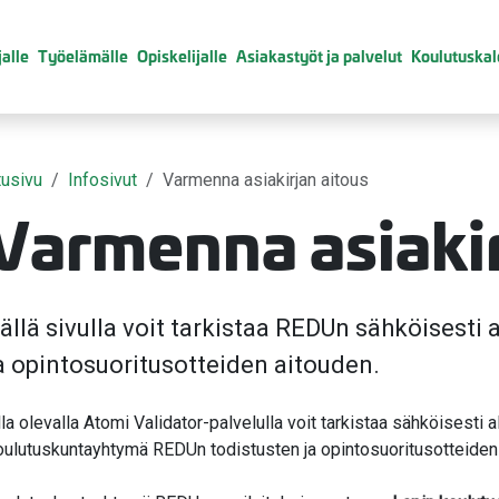
alle
Työelämälle
Opiskelijalle
Asiakastyöt ja palvelut
Koulutuskal
tusivu
Infosivut
Varmenna asiakirjan aitous
Varmenna asiakir
ällä sivulla voit tarkistaa REDUn sähköisesti a
a opintosuoritusotteiden aitouden.
lla olevalla Atomi Validator-palvelulla voit tarkistaa sähköisesti 
oulutuskuntayhtymä REDUn todistusten ja opintosuoritusotteiden