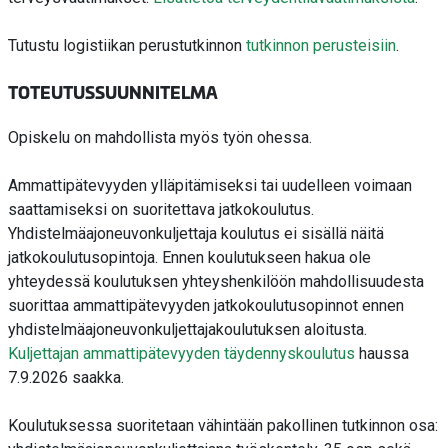
Tutustu logistiikan perustutkinnon
tutkinnon perusteisiin
.
TOTEUTUSSUUNNITELMA
Opiskelu on mahdollista myös työn ohessa.
Ammattipätevyyden ylläpitämiseksi tai uudelleen voimaan
saattamiseksi on suoritettava jatkokoulutus.
Yhdistelmäajoneuvonkuljettaja koulutus ei sisällä näitä
jatkokoulutusopintoja. Ennen koulutukseen hakua ole
yhteydessä koulutuksen yhteyshenkilöön mahdollisuudesta
suorittaa ammattipätevyyden jatkokoulutusopinnot ennen
yhdistelmäajoneuvonkuljettajakoulutuksen aloitusta.
Kuljettajan ammattipätevyyden täydennyskoulutus
haussa
7.9.2026 saakka.
Koulutuksessa suoritetaan vähintään pakollinen tutkinnon osa: