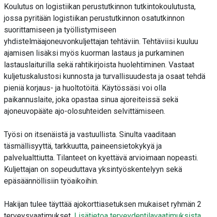
Koulutus on logistiikan perustutkinnon tutkintokoulutusta,
jossa pyritään logistiikan perustutkinnon osatutkinnon
suorittamiseen ja työllistymiseen
yhdistelmäajoneuvonkuljettajan tehtäviin. Tehtäviisi kuuluu
ajamisen lisäksi myös kuorman lastaus ja purkaminen
lastauslaiturilla sekä rahtikirjoista huolehtiminen. Vastaat
kuljetuskalustosi kunnosta ja turvallisuudesta ja osaat tehdä
pieniä korjaus- ja huoltotöitä. Käytössäsi voi olla
paikannuslaite, joka opastaa sinua ajoreiteissä sekä
ajoneuvopääte ajo-olosuhteiden selvittämiseen.
Työsi on itsenäistä ja vastuullista. Sinulta vaaditaan
täsmällisyyttä, tarkkuutta, paineensietokykyä ja
palvelualttiutta. Tilanteet on kyettävä arvioimaan nopeasti.
Kuljettajan on sopeuduttava yksintyöskentelyyn sekä
epäsäännöllisiin työaikoihin.
Hakijan tulee täyttää ajokorttiasetuksen mukaiset ryhmän 2
terveysvaatimukset.
Lisätietoa terveydentilavaatimuksista
.