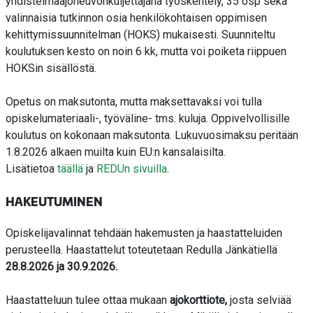
yhdistelmäajoneuvonkuljettajana työskentely, 35 osp sekä
valinnaisia tutkinnon osia henkilökohtaisen oppimisen
kehittymissuunnitelman (HOKS) mukaisesti. Suunniteltu
koulutuksen kesto on noin 6 kk, mutta voi poiketa riippuen
HOKSin sisällöstä.
Opetus on maksutonta, mutta maksettavaksi voi tulla
opiskelumateriaali-, työväline- tms. kuluja. Oppivelvollisille
koulutus on kokonaan maksutonta.
Lukuvuosimaksu peritään
1.8.2026 alkaen muilta kuin EU:n kansalaisilta.
Lisätietoa
täällä
ja
REDUn sivuilla
.
HAKEUTUMINEN
Opiskelijavalinnat tehdään hakemusten ja haastatteluiden
perusteella. Haastattelut toteutetaan Redulla Jänkätiellä
28.8.2026 ja 30.9.2026.
Haastatteluun tulee ottaa mukaan
ajokorttiote,
josta selviää