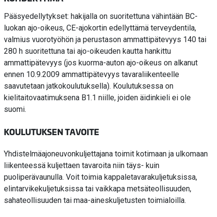
Pääsyedellytykset: hakijalla on suoritettuna vähintään BC-
luokan ajo-oikeus, CE-ajokortin edellyttämä terveydentila,
valmius vuorotyöhön ja perustason ammattipätevyys 140 tai
280 h suoritettuna tai ajo-oikeuden kautta hankittu
ammattipätevyys (jos kuorma-auton ajo-oikeus on alkanut
ennen 10.9.2009 ammattipätevyys tavaraliikenteelle
saavutetaan jatkokoulutuksella). Koulutuksessa on
kielitaitovaatimuksena B1.1 niille, joiden äidinkieli ei ole
suomi.
KOULUTUKSEN TAVOITE
Yhdistelmäajoneuvonkuljettajana toimit kotimaan ja ulkomaan
liikenteessä kuljettaen tavaroita niin täys- kuin
puoliperävaunulla. Voit toimia kappaletavarakuljetuksissa,
elintarvikekuljetuksissa tai vaikkapa metsäteollisuuden,
sahateollisuuden tai maa-aineskuljetusten toimialoilla.