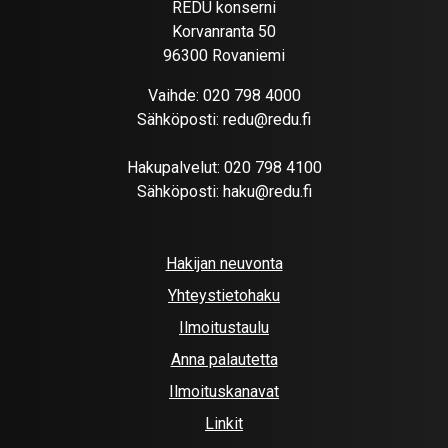
REDU konserni
Korvanranta 50
96300 Rovaniemi
Vaihde:
020 798 4000
Sähköposti:
redu@redu.fi
Hakupalvelut:
020 798 4100
Sähköposti:
haku@redu.fi
Hakijan neuvonta
Yhteystietohaku
Ilmoitustaulu
Anna palautetta
Ilmoituskanavat
Linkit