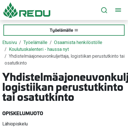
Siirry sivusisältöön
Työelämälle
Etusivu
Työelämälle
Osaamista henkilöstölle
Koulutuskalenteri - haussa nyt
Yhdistelmäajoneuvonkuljettaja, logistiikan perustutkinto tai
osatutkinto
Yhdistelmäajoneuvonkulj
logistiikan perustutkinto
tai osatutkinto
OPISKELUMUOTO
Lähiopiskelu