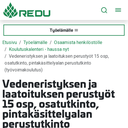
Siirry sivusisältöön
Työelämälle
Etusivu
Työelämälle
Osaamista henkilöstölle
Koulutuskalenteri - haussa nyt
Vedeneristyksen ja laatoituksen perustyöt 15 osp,
osatutkinto, pintakäsittelyalan perustutkinto
(työvoimakoulutus)
Vedeneristyksen ja
laatoituksen perustyöt
15 osp, osatutkinto,
pintakäsittelyalan
perustutkinto