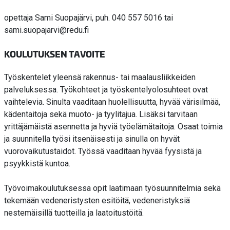
opettaja Sami Suopajärvi, puh. 040 557 5016 tai
sami.suopajarvi@redu.fi
KOULUTUKSEN TAVOITE
Työskentelet yleensä rakennus- tai maalausliikkeiden
palveluksessa. Työkohteet ja työskentelyolosuhteet ovat
vaihtelevia. Sinulta vaaditaan huolellisuutta, hyvää värisilmää,
kädentaitoja sekä muoto- ja tyylitajua. Lisäksi tarvitaan
yrittäjämäistä asennetta ja hyviä työelämätaitoja. Osaat toimia
ja suunnitella työsi itsenäisesti ja sinulla on hyvät
vuorovaikutustaidot. Työssä vaaditaan hyvää fyysistä ja
psyykkistä kuntoa.
Työvoimakoulutuksessa opit laatimaan työsuunnitelmia sekä
tekemään vedeneristysten esitöitä, vedeneristyksiä
nestemäisillä tuotteilla ja laatoitustöitä.