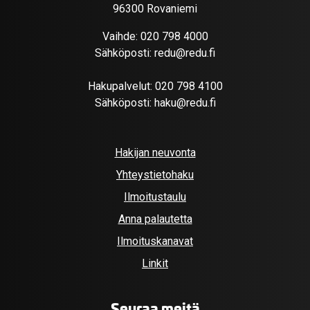
96300 Rovaniemi
Vaihde:
020 798 4000
Sähköposti:
redu@redu.fi
Hakupalvelut:
020 798 4100
Sähköposti:
haku@redu.fi
Hakijan neuvonta
Yhteystietohaku
Ilmoitustaulu
Anna palautetta
Ilmoituskanavat
Linkit
Seuraa meitä