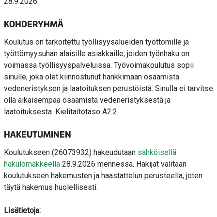
28.9.2026
KOHDERYHMÄ
Koulutus on tarkoitettu työllisyysalueiden työttömille ja
työttömyysuhan alaisille asiakkaille, joiden työnhaku on
voimassa työllisyyspalveluissa. Työvoimakoulutus sopii
sinulle, joka olet kiinnostunut hankkimaan osaamista
vedeneristyksen ja laatoituksen perustöistä. Sinulla ei tarvitse
olla aikaisempaa osaamista vedeneristyksestä ja
laatoituksesta. Kielitaitotaso A2.2.
HAKEUTUMINEN
Koulutukseen (26073932) hakeudutaan
sähköisellä
hakulomakkeella
28.9.2026 mennessä. Hakijat valitaan
koulutukseen hakemusten ja haastattelun perusteella, joten
täytä hakemus huolellisesti.
Lisätietoja: