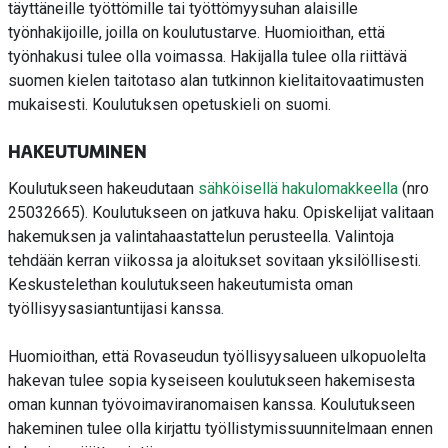
täyttäneille työttömille tai työttömyysuhan alaisille
työnhakijoille, joilla on koulutustarve. Huomioithan, että
työnhakusi tulee olla voimassa. Hakijalla tulee olla riittävä
suomen kielen taitotaso alan tutkinnon kielitaitovaatimusten
mukaisesti. Koulutuksen opetuskieli on suomi.
HAKEUTUMINEN
Koulutukseen hakeudutaan
sähköisellä hakulomakkeella
(nro
25032665). Koulutukseen on jatkuva haku. Opiskelijat valitaan
hakemuksen ja valintahaastattelun perusteella. Valintoja
tehdään kerran viikossa ja aloitukset sovitaan yksilöllisesti.
Keskustelethan koulutukseen hakeutumista oman
työllisyysasiantuntijasi kanssa.
Huomioithan, että Rovaseudun työllisyysalueen ulkopuolelta
hakevan tulee sopia kyseiseen koulutukseen hakemisesta
oman kunnan työvoimaviranomaisen kanssa. Koulutukseen
hakeminen tulee olla kirjattu työllistymissuunnitelmaan ennen