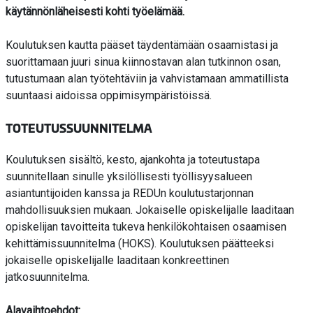
käytännönläheisesti kohti työelämää.
Koulutuksen kautta pääset täydentämään osaamistasi ja
suorittamaan juuri sinua kiinnostavan alan tutkinnon osan,
tutustumaan alan työtehtäviin ja vahvistamaan ammatillista
suuntaasi aidoissa oppimisympäristöissä.
TOTEUTUSSUUNNITELMA
Koulutuksen sisältö, kesto, ajankohta ja toteutustapa
suunnitellaan sinulle yksilöllisesti työllisyysalueen
asiantuntijoiden kanssa ja REDUn koulutustarjonnan
mahdollisuuksien mukaan. Jokaiselle opiskelijalle laaditaan
opiskelijan tavoitteita tukeva henkilökohtaisen osaamisen
kehittämissuunnitelma (HOKS). Koulutuksen päätteeksi
jokaiselle opiskelijalle laaditaan konkreettinen
jatkosuunnitelma.
Alavaihtoehdot: