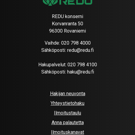
REDU konserni
Korvanranta 50
96300 Rovaniemi
Vaihde:
020 798 4000
Sähköposti:
redu@redu.fi
Hakupalvelut:
020 798 4100
Sähköposti:
haku@redu.fi
Hakijan neuvonta
Yhteystietohaku
Ilmoitustaulu
Anna palautetta
Ilmoituskanavat