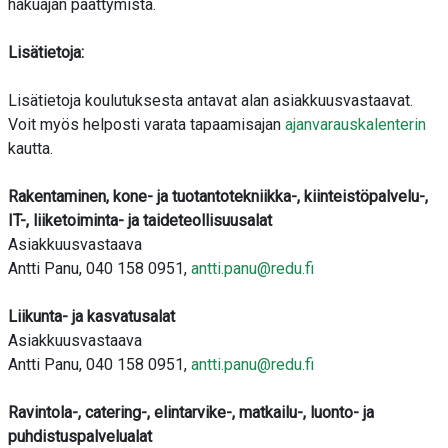
hakuajan päättymistä.
Lisätietoja:
Lisätietoja koulutuksesta antavat alan asiakkuusvastaavat.
Voit myös helposti varata tapaamisajan
ajanvarauskalenterin
kautta.
Rakentaminen, kone- ja tuotantotekniikka-, kiinteistöpalvelu-,
IT-, liiketoiminta- ja taideteollisuusalat
Asiakkuusvastaava
Antti Panu, 040 158 0951,
antti.panu@redu.fi
Liikunta- ja kasvatusalat
Asiakkuusvastaava
Antti Panu, 040 158 0951,
antti.panu@redu.fi
Ravintola-, catering-, elintarvike-, matkailu-, luonto- ja
puhdistuspalvelualat