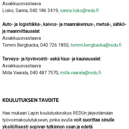
Asiakkuusvastaava
Lisko, Sanna, 040 186 3419,
sanna.lisko@redu.fi
Auto- ja logistiikka-, kaivos- ja maanrakennus-, metsä-, sähkö-
ja maanmittausalat
Asiakkuusvastaava
Tommi Bergbacka, 040 726 1850,
tommi.bergbacka@redu.fi
Terveys- ja hyvinvointi- sekä hius- ja kauneusalat
Asiakkuusvastaava
Milla Vaarala, 040 487 7570,
milla.vaarala@redu.fi
KOULUTUKSEN TAVOITE
Hae mukaan Lapin koulutuskeskus REDUn järjestämään
työvoimakoulutukseen, jonka avulla
voit suorittaa sinulle
yksilöllisesti sopivan tutkinnon osan ja edetä