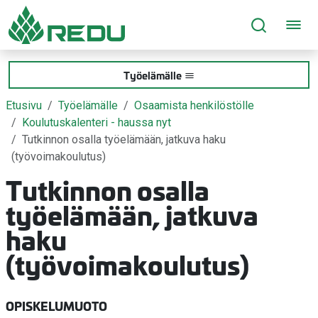
Siirry sivusisältöön
Työelämälle
Etusivu
Työelämälle
Osaamista henkilöstölle
Koulutuskalenteri - haussa nyt
Tutkinnon osalla työelämään, jatkuva haku
(työvoimakoulutus)
Tutkinnon osalla
työelämään, jatkuva
haku
(työvoimakoulutus)
OPISKELUMUOTO