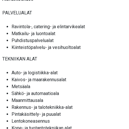
PALVELUALAT
Ravintola-, catering- ja elintarvikealat
Matkailu- ja luontoalat
Puhdistuspalvelualat
Kiinteistöpalvelu- ja vesihuoltoalat
TEKNIIKAN ALAT
Auto- ja logistiikka-alat
Kaivos- ja maarakennusalat
Metsäala
Sähkö- ja automaatioala
Maanmittausala
Rakennus- ja talotekniikka-alat
Pintakäsittely- ja puualat
Lentokoneasennus
Kone- ja tuotantotekniikan alat