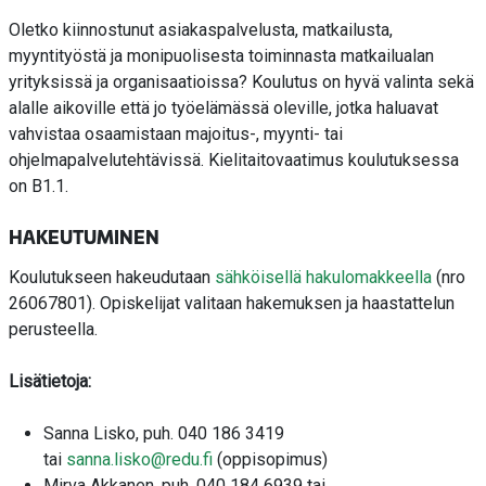
Oletko kiinnostunut asiakaspalvelusta, matkailusta,
myyntityöstä ja monipuolisesta toiminnasta matkailualan
yrityksissä ja organisaatioissa? Koulutus on hyvä valinta sekä
alalle aikoville että jo työelämässä oleville, jotka haluavat
vahvistaa osaamistaan majoitus-, myynti- tai
ohjelmapalvelutehtävissä. Kielitaitovaatimus koulutuksessa
on B1.1.
HAKEUTUMINEN
Koulutukseen hakeudutaan
sähköisellä hakulomakkeella
(nro
26067801). Opiskelijat valitaan hakemuksen ja haastattelun
perusteella.
Lisätietoja:
Sanna Lisko, puh. 040 186 3419
tai
sanna.lisko@redu.fi
(oppisopimus)
Mirva Akkanen, puh. 040 184 6939 tai