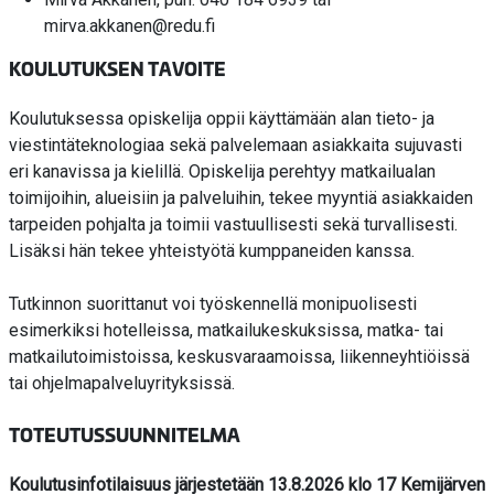
mirva.akkanen@redu.fi
KOULUTUKSEN TAVOITE
Koulutuksessa opiskelija oppii käyttämään alan tieto- ja
viestintäteknologiaa sekä palvelemaan asiakkaita sujuvasti
eri kanavissa ja kielillä. Opiskelija perehtyy matkailualan
toimijoihin, alueisiin ja palveluihin, tekee myyntiä asiakkaiden
tarpeiden pohjalta ja toimii vastuullisesti sekä turvallisesti.
Lisäksi hän tekee yhteistyötä kumppaneiden kanssa.
Tutkinnon suorittanut voi työskennellä monipuolisesti
esimerkiksi hotelleissa, matkailukeskuksissa, matka- tai
matkailutoimistoissa, keskusvaraamoissa, liikenneyhtiöissä
tai ohjelmapalveluyrityksissä.
TOTEUTUSSUUNNITELMA
Koulutusinfotilaisuus järjestetään 13.8.2026 klo 17
Kemijärven