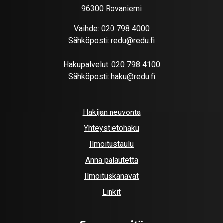
96300 Rovaniemi
Vaihde:
020 798 4000
Sähköposti:
redu@redu.fi
Hakupalvelut:
020 798 4100
Sähköposti:
haku@redu.fi
Hakijan neuvonta
Yhteystietohaku
Ilmoitustaulu
Anna palautetta
Ilmoituskanavat
Linkit