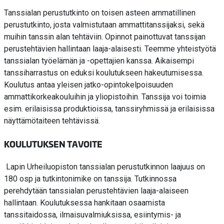
Tanssialan perustutkinto on toisen asteen ammatillinen
perustutkinto, josta valmistutaan ammattitanssijaksi, sekä
muihin tanssin alan tehtäviin. Opinnot painottuvat tanssijan
perustehtävien hallintaan laaja-alaisesti. Teemme yhteistyötä
tanssialan työelämän ja -opettajien kanssa. Aikaisempi
tanssiharrastus on eduksi koulutukseen hakeutumisessa.
Koulutus antaa yleisen jatko-opintokelpoisuuden
ammattikorkeakouluihin ja yliopistoihin. Tanssija voi toimia
esim. erilaisissa produktioissa, tanssiryhmissä ja erilaisissa
näyttämötaiteen tehtävissä.
KOULUTUKSEN TAVOITE
Lapin Urheiluopiston tanssialan perustutkinnon laajuus on
180 osp ja tutkintonimike on tanssija. Tutkinnossa
perehdytään tanssialan perustehtävien laaja-alaiseen
hallintaan. Koulutuksessa hankitaan osaamista
tanssitaidossa, ilmaisuvalmiuksissa, esiintymis- ja