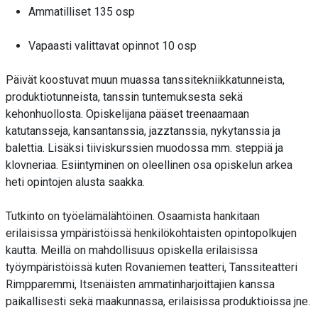
Ammatilliset 135 osp
Vapaasti valittavat opinnot 10 osp
Päivät koostuvat muun muassa tanssitekniikkatunneista,
produktiotunneista, tanssin tuntemuksesta sekä
kehonhuollosta. Opiskelijana pääset treenaamaan
katutansseja, kansantanssia, jazztanssia, nykytanssia ja
balettia. Lisäksi tiiviskurssien muodossa mm. steppiä ja
klovneriaa. Esiintyminen on oleellinen osa opiskelun arkea
heti opintojen alusta saakka.
Tutkinto on työelämälähtöinen. Osaamista hankitaan
erilaisissa ympäristöissä henkilökohtaisten opintopolkujen
kautta. Meillä on mahdollisuus opiskella erilaisissa
työympäristöissä kuten Rovaniemen teatteri, Tanssiteatteri
Rimpparemmi, Itsenäisten ammatinharjoittajien kanssa
paikallisesti sekä maakunnassa, erilaisissa produktioissa jne.