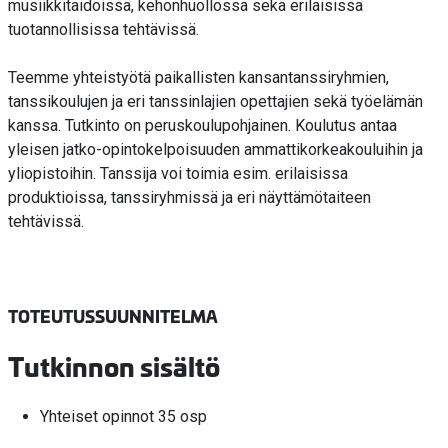
musiikkitaidoissa, kehonhuollossa sekä erilaisissa
tuotannollisissa tehtävissä.
Teemme yhteistyötä paikallisten kansantanssiryhmien,
tanssikoulujen ja eri tanssinlajien opettajien sekä työelämän
kanssa. Tutkinto on peruskoulupohjainen. Koulutus antaa
yleisen jatko-opintokelpoisuuden ammattikorkeakouluihin ja
yliopistoihin. Tanssija voi toimia esim. erilaisissa
produktioissa, tanssiryhmissä ja eri näyttämötaiteen
tehtävissä.
TOTEUTUSSUUNNITELMA
Tutkinnon sisältö
Yhteiset opinnot 35 osp