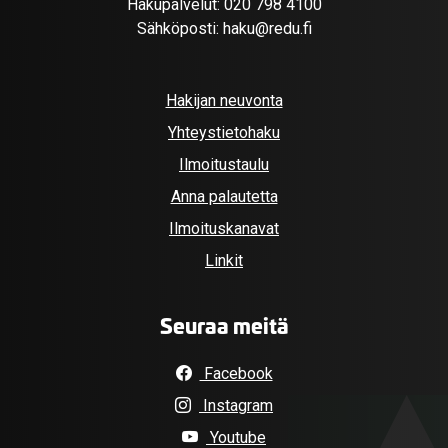
Hakupalvelut:
020 798 4100
Sähköposti:
haku@redu.fi
Hakijan neuvonta
Yhteystietohaku
Ilmoitustaulu
Anna palautetta
Ilmoituskanavat
Linkit
Seuraa meitä
Facebook
Instagram
Youtube