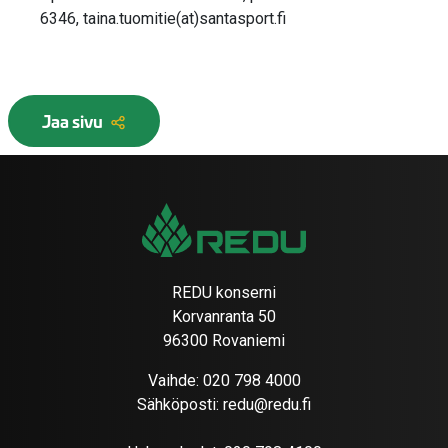
6346, taina.tuomitie(at)santasport.fi
Jaa sivu
REDU konserni
Korvanranta 50
96300 Rovaniemi
Vaihde:
020 798 4000
Sähköposti:
redu@redu.fi