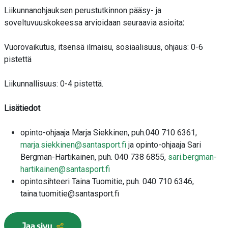
Liikunnanohjauksen perustutkinnon pääsy- ja
soveltuvuuskokeessa arvioidaan seuraavia asioita
:
Vuorovaikutus, itsensä ilmaisu, sosiaalisuus, ohjaus: 0-6
pistettä
Liikunnallisuus: 0-4 pistettä.
Lisätiedot
opinto-ohjaaja Marja Siekkinen, puh.040 710 6361,
marja.siekkinen@santasport.fi
ja opinto-ohjaaja Sari
Bergman-Hartikainen, puh. 040 738 6855,
sari.bergman-
hartikainen@santasport.fi
opintosihteeri Taina Tuomitie, puh. 040 710 6346,
taina.tuomitie@santasport.fi
Jaa sivu