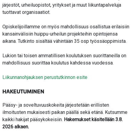
järjestöt, urheiluopistot, yritykset ja muut liikuntapalveluja
tuottavat organisaatiot.
Opiskelijoillamme on myös mahdollisuus osallistua erilaisiin
kansainvälisiin huippu-urheilun projekteihin opintojensa
aikana. Tutkinto sisältää vähintään 35 osp työssäoppimista.
Lukion tai toisen ammatillisen koulutuksen suorittaneilla on
mahdollisuus suorittaa koulutus kahdessa vuodessa.
Liikunnanohjauksen perustutkinnon esite
HAKEUTUMINEN
Pääsy- ja soveltuvuuskokeita järjestetään erillisten
ilmoitusten mukaisesti paikan päällä sekä etänä. Kutsumme
kaikki hakijat pääsykokeisiin.
Hakemukset käsitellään 3.8.
2026 alkaen.