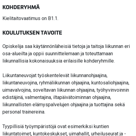
KOHDERYHMÄ
Kielitaitovaatimus on B1.1.
KOULUTUKSEN TAVOITE
Opiskelija saa käytännönläheisiä tietoja ja taitoja liikunnan eri
osa-alueilta ja oppii suunnittelemaan ja toteuttamaan
liikunnallisia kokonaisuuksia erilaisille kohderyhmille.
Liikuntaneuvojat työskentelevät liikunnanohjaajina,
liikuntaneuvojina, ryhmäliikunnan ohjaajina, kuntosaliohjaajina,
uimavalvojina, soveltavan liikunnan ohjaajina, työhyvinvoinnin
edistäjinä, valmentajina, iltapäivätoiminnan ohjaajina,
liikunnallisten elämyspalvelujen ohjaajina ja tuottajina sekä
personal trainereina.
Tyypillisiä työympäristöjä ovat esimerkiksi kuntien
liikuntatoimet, kuntokeskukset, uimahallit, urheiluseurat ja -