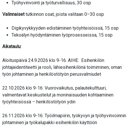
Työhyvinvointi ja työturvallisuus, 30 osp
Valinnaiset
tutkinnon osat, joista valitaan 0–30 osp
Digikyvykkyyden edistäminen työyhteisöissä, 15 osp
Tekoälyn hyödyntäminen työprosesseissa, 15 osp
Aikataulu:
Aloituspäivä 24.9.2026 klo 9-16. AIHE: Esihenkilön
johtajaidentiteetti ja rooli, lähiesihenkilönä toimiminen, oman
työn johtaminen ja henkilöstötyön perusvalmiudet
22.10.2026 klo 9-16: Vuorovaikutus, palautekulttuuri,
valmentavat keskustelut ja moninaisuuden kohtaaminen
työyhteisössä – henkilöstötyön ydin
26.11.2026 klo 9-16: Työilmapiirin, työkyvyn ja työhyvinvoinnin
johtaminen ja työkalupakki esihenkilön käyttöön