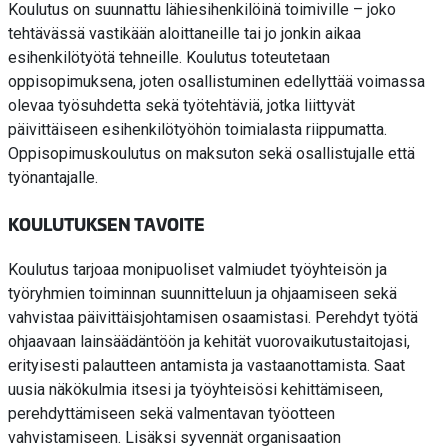
Koulutus on suunnattu lähiesihenkilöinä toimiville – joko
tehtävässä vastikään aloittaneille tai jo jonkin aikaa
esihenkilötyötä tehneille. Koulutus toteutetaan
oppisopimuksena, joten osallistuminen edellyttää voimassa
olevaa työsuhdetta sekä työtehtäviä, jotka liittyvät
päivittäiseen esihenkilötyöhön toimialasta riippumatta.
Oppisopimuskoulutus on maksuton sekä osallistujalle että
työnantajalle.
KOULUTUKSEN TAVOITE
Koulutus tarjoaa monipuoliset valmiudet työyhteisön ja
työryhmien toiminnan suunnitteluun ja ohjaamiseen sekä
vahvistaa päivittäisjohtamisen osaamistasi. Perehdyt työtä
ohjaavaan lainsäädäntöön ja kehität vuorovaikutustaitojasi,
erityisesti palautteen antamista ja vastaanottamista. Saat
uusia näkökulmia itsesi ja työyhteisösi kehittämiseen,
perehdyttämiseen sekä valmentavan työotteen
vahvistamiseen. Lisäksi syvennät organisaation