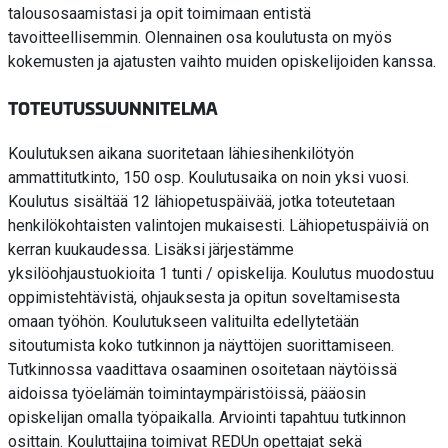
talousosaamistasi ja opit toimimaan entistä
tavoitteellisemmin. Olennainen osa koulutusta on myös
kokemusten ja ajatusten vaihto muiden opiskelijoiden kanssa.
TOTEUTUSSUUNNITELMA
Koulutuksen aikana suoritetaan lähiesihenkilötyön
ammattitutkinto, 150 osp. Koulutusaika on noin yksi vuosi.
Koulutus sisältää 12 lähiopetuspäivää, jotka toteutetaan
henkilökohtaisten valintojen mukaisesti. Lähiopetuspäiviä on
kerran kuukaudessa. Lisäksi järjestämme
yksilöohjaustuokioita 1 tunti / opiskelija. Koulutus muodostuu
oppimistehtävistä, ohjauksesta ja opitun soveltamisesta
omaan työhön. Koulutukseen valituilta edellytetään
sitoutumista koko tutkinnon ja näyttöjen suorittamiseen.
Tutkinnossa vaadittava osaaminen osoitetaan näytöissä
aidoissa työelämän toimintaympäristöissä, pääosin
opiskelijan omalla työpaikalla. Arviointi tapahtuu tutkinnon
osittain. Kouluttajina toimivat REDUn opettajat sekä