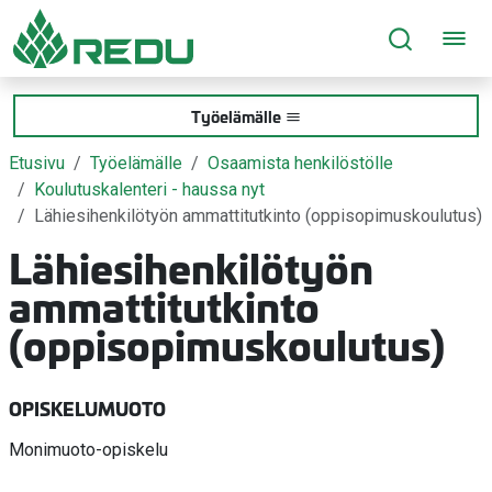
Siirry sivusisältöön
Työelämälle
Etusivu
Työelämälle
Osaamista henkilöstölle
Koulutuskalenteri - haussa nyt
Lähiesihenkilötyön ammattitutkinto (oppisopimuskoulutus)
Lähiesihenkilötyön
ammattitutkinto
(oppisopimuskoulutus)
OPISKELUMUOTO
Monimuoto-opiskelu