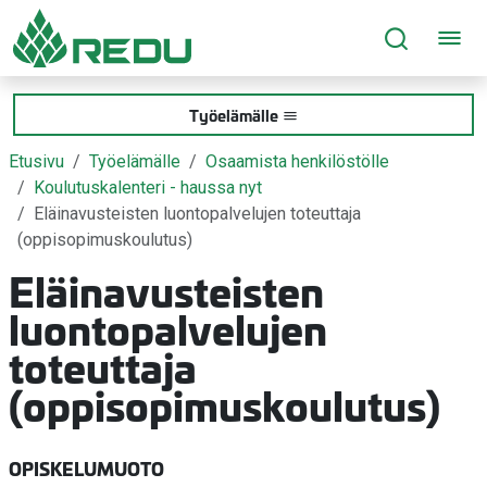
Siirry sivusisältöön
Työelämälle
Etusivu
Työelämälle
Osaamista henkilöstölle
Koulutuskalenteri - haussa nyt
Eläinavusteisten luontopalvelujen toteuttaja
(oppisopimuskoulutus)
Eläinavusteisten
luontopalvelujen
toteuttaja
(oppisopimuskoulutus)
OPISKELUMUOTO