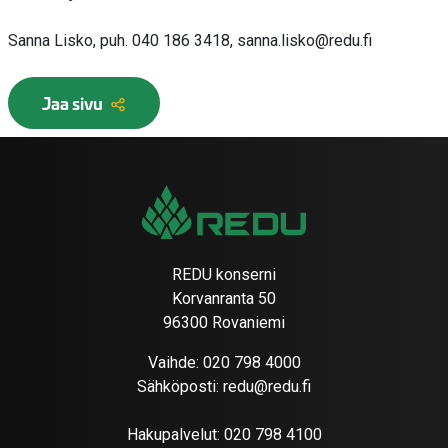
Sanna Lisko, puh. 040 186 3418, sanna.lisko@redu.fi
Jaa sivu
REDU konserni
Korvanranta 50
96300 Rovaniemi
Vaihde:
020 798 4000
Sähköposti:
redu@redu.fi
Hakupalvelut:
020 798 4100