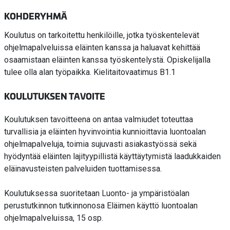
KOHDERYHMÄ
Koulutus on tarkoitettu henkilöille, jotka työskentelevät
ohjelmapalveluissa eläinten kanssa ja haluavat kehittää
osaamistaan eläinten kanssa työskentelystä. Opiskelijalla
tulee olla alan työpaikka. Kielitaitovaatimus B1.1
KOULUTUKSEN TAVOITE
Koulutuksen tavoitteena on antaa valmiudet toteuttaa
turvallisia ja eläinten hyvinvointia kunnioittavia luontoalan
ohjelmapalveluja, toimia sujuvasti asiakastyössä sekä
hyödyntää eläinten lajityypillistä käyttäytymistä laadukkaiden
eläinavusteisten palveluiden tuottamisessa.
Koulutuksessa suoritetaan Luonto- ja ympäristöalan
perustutkinnon tutkinnonosa Eläimen käyttö luontoalan
ohjelmapalveluissa, 15 osp.