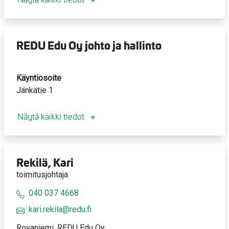
REDU Edu Oy johto ja hallinto
Käyntiosoite
Jänkätie 1
Näytä kaikki tiedot
Rekilä, Kari
toimitusjohtaja
040 037 4668
kari.rekila@redu.fi
Rovaniemi, REDU Edu Oy