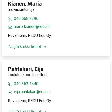
Kianen, Maria
hrd-asiantuntija
040 668 8396
maria.kianen@redu.fi
Rovaniemi, REDU Edu Oy
Näytä kaikki tiedot
Pahtakari, Eija
koulutuskoordinaattori
040 352 1440
eija.pahtakari@redu.fi
Rovaniemi, REDU Edu Oy
Näytä kaikki tiedot