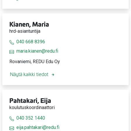
Kianen, Maria
hrd-asiantuntija
040 668 8396
maria.kianen@redu.fi
Rovaniemi, REDU Edu Oy
Näytä kaikki tiedot
Pahtakari, Eija
koulutuskoordinaattori
040 352 1440
eija.pahtakari@redu.fi