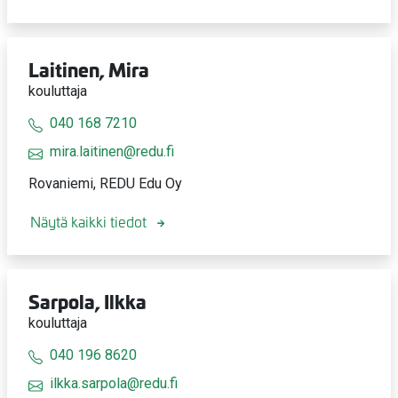
Laitinen, Mira
kouluttaja
040 168 7210
mira.laitinen@redu.fi
Rovaniemi, REDU Edu Oy
Näytä kaikki tiedot
Sarpola, Ilkka
kouluttaja
040 196 8620
ilkka.sarpola@redu.fi