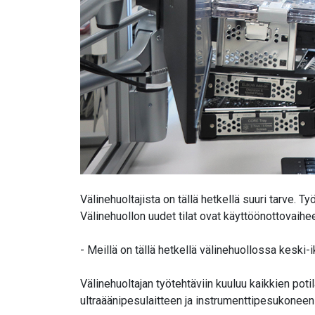
Välinehuoltajista on tällä hetkellä suuri tarve. T
Välinehuollon uudet tilat ovat käyttöönottovaihe
- Meillä on tällä hetkellä välinehuollossa keski-i
Välinehuoltajan työtehtäviin kuuluu kaikkien poti
ultraäänipesulaitteen ja instrumenttipesukoneen l