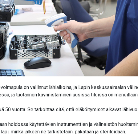
yövoimapula on vallinnut lähiaikoina, ja Lapin keskussairaalan välin
essa, ja tuotannon käynnistäminen uusissa tiloissa on meneillään
kä 50 vuotta. Se tarkoittaa sitä, että eläköitymiset alkavat lähivu
laan hoidossa käytettävien instrumenttien ja välineistön huoltami
äpi, minkä jälkeen ne tarkistetaan, pakataan ja steriloidaan.