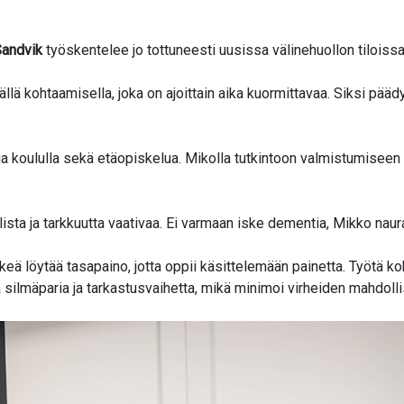
andvik
työskentelee jo tottuneesti uusissa välinehuollon tiloiss
lkällä kohtaamisella, joka on ajoittain aika kuormittavaa. Siksi pä
 koululla sekä etäopiskelua. Mikolla tutkintoon valmistumiseen men
llista ja tarkkuutta vaativaa. Ei varmaan iske dementia, Mikko naur
ärkeä löytää tasapaino, jotta oppii käsittelemään painetta. Työtä ko
silmäparia ja tarkastusvaihetta, mikä minimoi virheiden mahdoll