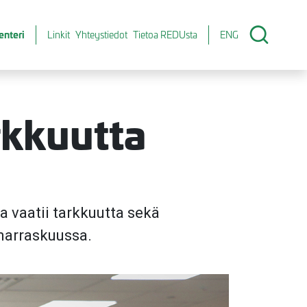
enteri
Linkit
Yhteystiedot
Tietoa REDUsta
ENG
rkkuutta
ja vaatii tarkkuutta sekä
marraskuussa.