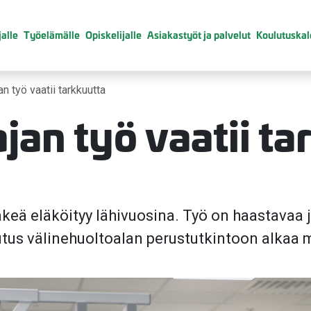
alle
Työelämälle
Opiskelijalle
Asiakastyöt ja palvelut
Koulutuskal
an työ vaatii tarkkuutta
jan työ vaatii ta
väkeä eläköityy lähivuosina. Työ on haastavaa 
tus välinehuoltoalan perustutkintoon alkaa 