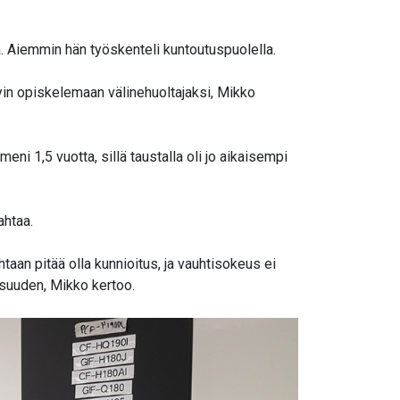
a. Aiemmin hän työskenteli kuntoutuspuolella.
ädyin opiskelemaan välinehuoltajaksi, Mikko
i 1,5 vuotta, sillä taustalla oli jo aikaisempi
ahtaa.
htaan pitää olla kunnioitus, ja vauhtisokeus ei
isuuden, Mikko kertoo.