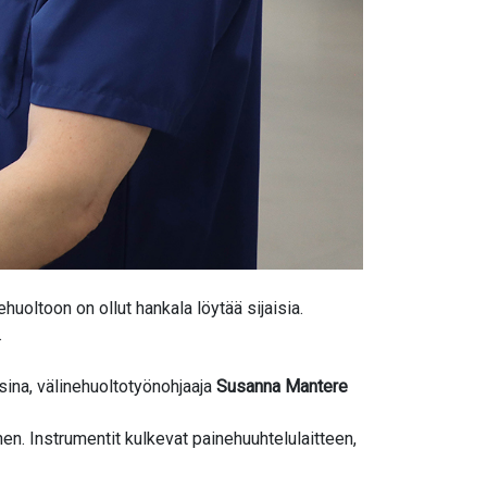
ehuoltoon on ollut hankala löytää sijaisia.
.
osina, välinehuoltotyönohjaaja
Susanna Mantere
nen. Instrumentit kulkevat painehuuhtelulaitteen,