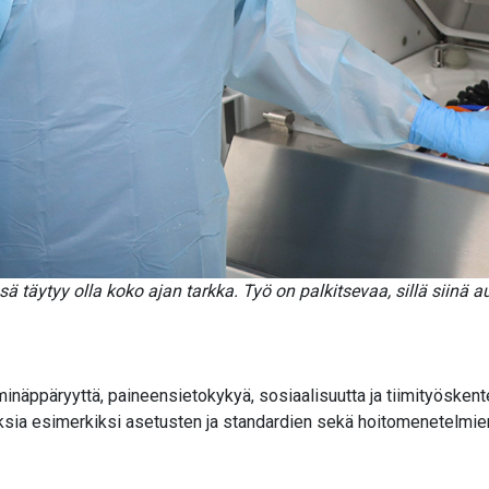
ä täytyy olla koko ajan tarkka. Työ on palkitsevaa, sillä siinä a
minäppäryyttä, paineensietokykyä, sosiaalisuutta ja tiimityöskent
oksia esimerkiksi asetusten ja standardien sekä hoitomenetelmie