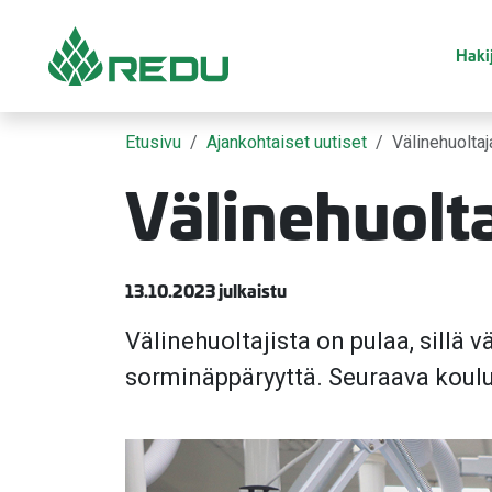
Siirry sivusisältöön
Hakij
Etusivu
Ajankohtaiset uutiset
Välinehuoltaj
Välinehuolta
13.10.2023 julkaistu
Välinehuoltajista on pulaa, sillä 
sorminäppäryyttä. Seuraava koulu