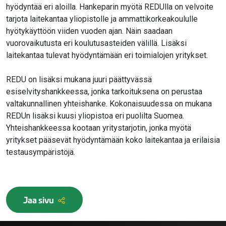
hyödyntää eri aloilla. Hankeparin myötä REDUlla on velvoite
tarjota laitekantaa yliopistolle ja ammattikorkeakoululle
hyötykäyttöön viiden vuoden ajan. Näin saadaan
vuorovaikutusta eri koulutusasteiden välillä. Lisäksi
laitekantaa tulevat hyödyntämään eri toimialojen yritykset.
REDU on lisäksi mukana juuri päättyvässä
esiselvityshankkeessa, jonka tarkoituksena on perustaa
valtakunnallinen yhteishanke. Kokonaisuudessa on mukana
REDUn lisäksi kuusi yliopistoa eri puolilta Suomea.
Yhteishankkeessa kootaan yritystarjotin, jonka myötä
yritykset pääsevät hyödyntämään koko laitekantaa ja erilaisia
testausympäristöjä.
Jaa sivu