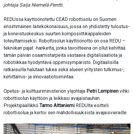
johtaja Saija Niemelä-Pentti.
REDUssa käyttöönotettu CEAD robottisolu on Suomen
ensimmäinen laitekokonaisuus, jossa on yhdistetty tulostus-
ja koneistuskeskus suurten komposiittikappaleiden
toteuttamiseksi. Robottisolun käyttöönotto on osa REDU –
tekniikan pajat -hanketta, jonka tavoitteena on ollut kehittää
tämän päivän osaamistarpeita vastaava digitalisaatiota ja
robotiikkaa hyödyntävä oppimisympäristö. Digitaalisilla
ratkaisuilla halutaan tukea sekä alueen yritysten tutkimus-,
kehittämis- ja innovaatiotoimintaa.
Opetus- ja kulttuuriministeriön ylijohtaja
Petri Lempinen
vihki
robottisolun käyttöön ja leikkasi avajaisnauhan.
Projektipäällikkö
Tarmo Aittaniemi
REDUlta esitteli
robottisolua ja kertoi sen mahdollisuuksista avajaisvieraille.