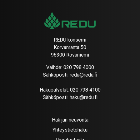
REDU konserni
Korvanranta 50
96300 Rovaniemi
Vaihde:
020 798 4000
Sähköposti:
redu@redu.fi
Hakupalvelut:
020 798 4100
Sähköposti:
haku@redu.fi
Hakijan neuvonta
Yhteystietohaku
Ilmoitustaulu