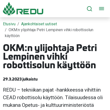
Siirry sivusisältöön
Etusivu
Ajankohtaiset uutiset
OKM:n ylijohtaja Petri Lempinen vihki robottisolun
käyttöön
OKM:n ylijohtaja Petri
Lempinen vihki
robottisolun käyttöön
29.3.2023 julkaistu
REDU – tekniikan pajat -hankkeessa vihittiin
CEAD robottisolu käyttöön. Tilaisuudessa oli
mukana Opetus- ja kulttuuriministeriöstä