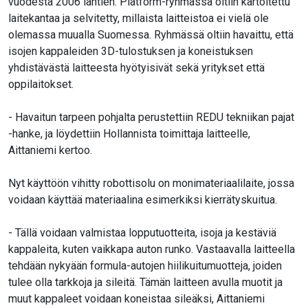
vuodesta 2006 lähtien. Platform-ryhmässä oltiin kartoitettu
laitekantaa ja selvitetty, millaista laitteistoa ei vielä ole
olemassa muualla Suomessa. Ryhmässä oltiin havaittu, että
isojen kappaleiden 3D-tulostuksen ja koneistuksen
yhdistävästä laitteesta hyötyisivät sekä yritykset että
oppilaitokset.
- Havaitun tarpeen pohjalta perustettiin REDU tekniikan pajat
-hanke, ja löydettiin Hollannista toimittaja laitteelle,
Aittaniemi kertoo.
Nyt käyttöön vihitty robottisolu on monimateriaalilaite, jossa
voidaan käyttää materiaalina esimerkiksi kierrätyskuitua.
- Tällä voidaan valmistaa lopputuotteita, isoja ja kestäviä
kappaleita, kuten vaikkapa auton runko. Vastaavalla laitteella
tehdään nykyään formula-autojen hiilikuitumuotteja, joiden
tulee olla tarkkoja ja sileitä. Tämän laitteen avulla muotit ja
muut kappaleet voidaan koneistaa sileäksi, Aittaniemi