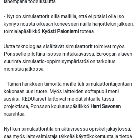
lähempänä todellisuutta.
- Nyt on simulaattorit sillä mallilla, että ei pitäisi olla iso
kynnys nousta oikeaan koneeseen näillä harjoittelun jälkeen,
toimialapäällikkö
Kyösti Paloniemi
toteaa.
Uutta teknologiaa sisältävät simulaattorit toimivat myös
Ponsselle pilottina isossa mittakaavassa. Euroopan alueen
suurinta simulaatio-oppimisympäristöä on tarkoitus
monistaa jatkossa.
- Tämän hankkeen tiimoilta meille tuli simulaattoritarjontaan
kokonaan uusi tuote. Myös laitteiden softapuoli meni
uusiksi. REDUlaiset laittoivat meidät ahtaalle tässä
projektissa, Ponssen koulutuspäällikkö
Harri Savonen
naurahtaa.
Nyt kun simulaattoritila on aktiivisessa opiskelijakäytössä,
saa myös laitevalmistaja tärkeää käyttökokemusta ja tietoa