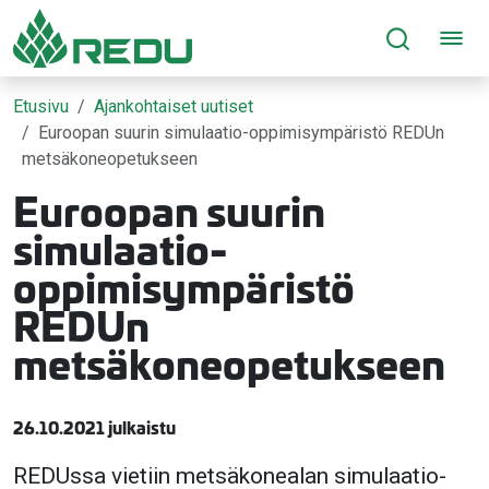
Siirry sivusisältöön
Etusivu
Ajankohtaiset uutiset
Euroopan suurin simulaatio-oppimisympäristö REDUn
metsäkoneopetukseen
Euroopan suurin
simulaatio-
oppimisympäristö
REDUn
metsäkoneopetukseen
26.10.2021 julkaistu
REDUssa vietiin metsäkonealan simulaatio-