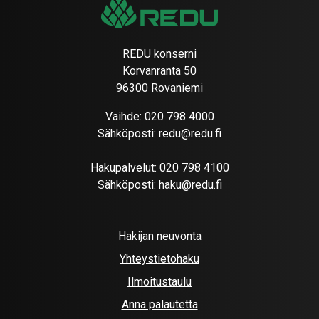
REDU konserni
Korvanranta 50
96300 Rovaniemi
Vaihde:
020 798 4000
Sähköposti:
redu@redu.fi
Hakupalvelut:
020 798 4100
Sähköposti:
haku@redu.fi
Hakijan neuvonta
Yhteystietohaku
Ilmoitustaulu
Anna palautetta