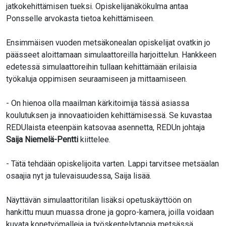
jatkokehittämisen tueksi. Opiskelijanäkökulma antaa
Ponsselle arvokasta tietoa kehittämiseen.
Ensimmäisen vuoden metsäkonealan opiskelijat ovatkin jo
päässeet aloittamaan simulaattoreilla harjoittelun. Hankkeen
edetessä simulaattoreihin tullaan kehittämään erilaisia
työkaluja oppimisen seuraamiseen ja mittaamiseen.
- On hienoa olla maailman kärkitoimija tässä asiassa
koulutuksen ja innovaatioiden kehittämisessä. Se kuvastaa
REDUlaista eteenpäin katsovaa asennetta, REDUn johtaja
Saija Niemelä-Pentti
kiittelee.
- Tätä tehdään opiskelijoita varten. Lappi tarvitsee metsäalan
osaajia nyt ja tulevaisuudessa, Saija lisää.
Näyttävän simulaattoritilan lisäksi opetuskäyttöön on
hankittu muun muassa drone ja gopro-kamera, joilla voidaan
kuvata konetyömalleja ja työskentelytapoja metsässä.