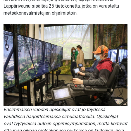
Läppärivaunu sisältää 25 tietokonetta, jotka on varusteltu
metsäkonevalmistajien ohjelmistoin.
Ensimmäisen vuoden opiskelijat ovat jo täydessä
vauhdissa harjoittelemassa simulaattoreilla. Opiskelijat
ovat tyytyväisiä uuteen oppimisympäristöön, mutta kertovat
että ihan oikean metsäkoneen puikoissa on kuitenkin vielä