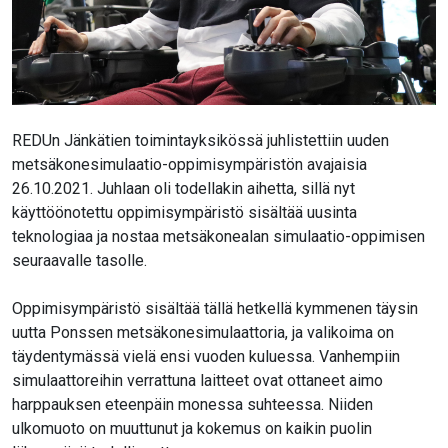
REDUn Jänkätien toimintayksikössä juhlistettiin uuden
metsäkonesimulaatio-oppimisympäristön avajaisia
26.10.2021. Juhlaan oli todellakin aihetta, sillä nyt
käyttöönotettu oppimisympäristö sisältää uusinta
teknologiaa ja nostaa metsäkonealan simulaatio-oppimisen
seuraavalle tasolle.
Oppimisympäristö sisältää tällä hetkellä kymmenen täysin
uutta Ponssen metsäkonesimulaattoria, ja valikoima on
täydentymässä vielä ensi vuoden kuluessa. Vanhempiin
simulaattoreihin verrattuna laitteet ovat ottaneet aimo
harppauksen eteenpäin monessa suhteessa. Niiden
ulkomuoto on muuttunut ja kokemus on kaikin puolin