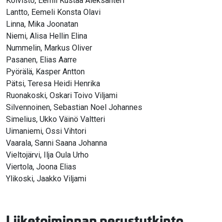
Koivisto, Eemil Kustaa Aleksanteri
Lantto, Eemeli Konsta Olavi
Linna, Mika Joonatan
Niemi, Alisa Hellin Elina
Nummelin, Markus Oliver
Pasanen, Elias Aarre
Pyörälä, Kasper Antton
Pätsi, Teresa Heidi Henrika
Ruonakoski, Oskari Toivo Viljami
Silvennoinen, Sebastian Noel Johannes
Simelius, Ukko Väinö Valtteri
Uimaniemi, Ossi Vihtori
Vaarala, Sanni Saana Johanna
Vieltojärvi, Ilja Oula Urho
Viertola, Joona Elias
Ylikoski, Jaakko Viljami
Liiketoiminnan perustutkinto