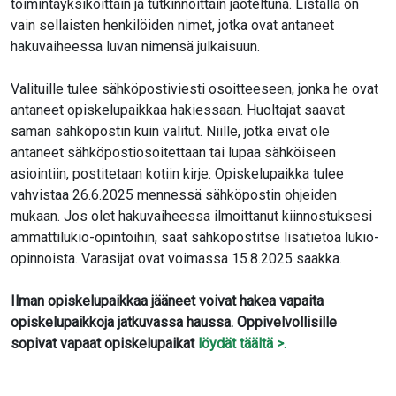
toimintayksiköittäin ja tutkinnoittain jaoteltuna. Listalla on
vain sellaisten henkilöiden nimet, jotka ovat antaneet
hakuvaiheessa luvan nimensä julkaisuun.
Valituille tulee sähköpostiviesti osoitteeseen, jonka he ovat
antaneet opiskelupaikkaa hakiessaan. Huoltajat saavat
saman sähköpostin kuin valitut. Niille, jotka eivät ole
antaneet sähköpostiosoitettaan tai lupaa sähköiseen
asiointiin, postitetaan kotiin kirje. Opiskelupaikka tulee
vahvistaa 26.6.2025 mennessä sähköpostin ohjeiden
mukaan. Jos olet hakuvaiheessa ilmoittanut kiinnostuksesi
ammattilukio-opintoihin, saat sähköpostitse lisätietoa lukio-
opinnoista. Varasijat ovat voimassa 15.8.2025 saakka.
Ilman opiskelupaikkaa jääneet voivat hakea vapaita
opiskelupaikkoja jatkuvassa haussa. Oppivelvollisille
sopivat vapaat opiskelupaikat
löydät täältä >.