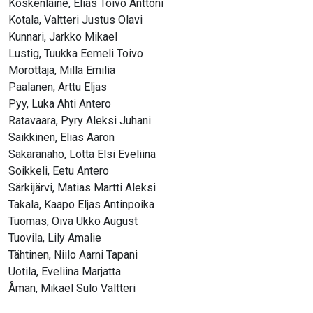
Koskenlaine, Elias Toivo Anttoni
Kotala, Valtteri Justus Olavi
Kunnari, Jarkko Mikael
Lustig, Tuukka Eemeli Toivo
Morottaja, Milla Emilia
Paalanen, Arttu Eljas
Pyy, Luka Ahti Antero
Ratavaara, Pyry Aleksi Juhani
Saikkinen, Elias Aaron
Sakaranaho, Lotta Elsi Eveliina
Soikkeli, Eetu Antero
Särkijärvi, Matias Martti Aleksi
Takala, Kaapo Eljas Antinpoika
Tuomas, Oiva Ukko August
Tuovila, Lily Amalie
Tähtinen, Niilo Aarni Tapani
Uotila, Eveliina Marjatta
Åman, Mikael Sulo Valtteri