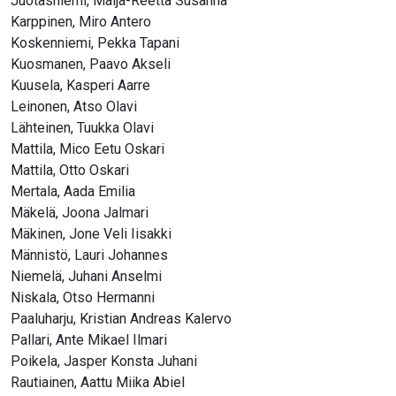
Juotasniemi, Maija-Reetta Susanna
Karppinen, Miro Antero
Koskenniemi, Pekka Tapani
Kuosmanen, Paavo Akseli
Kuusela, Kasperi Aarre
Leinonen, Atso Olavi
Lähteinen, Tuukka Olavi
Mattila, Mico Eetu Oskari
Mattila, Otto Oskari
Mertala, Aada Emilia
Mäkelä, Joona Jalmari
Mäkinen, Jone Veli Iisakki
Männistö, Lauri Johannes
Niemelä, Juhani Anselmi
Niskala, Otso Hermanni
Paaluharju, Kristian Andreas Kalervo
Pallari, Ante Mikael Ilmari
Poikela, Jasper Konsta Juhani
Rautiainen, Aattu Miika Abiel