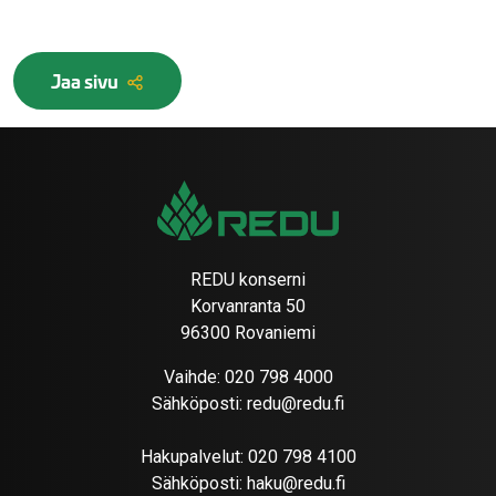
Jaa sivu
REDU konserni
Korvanranta 50
96300 Rovaniemi
Vaihde:
020 798 4000
Sähköposti:
redu@redu.fi
Hakupalvelut:
020 798 4100
Sähköposti:
haku@redu.fi