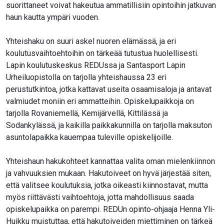
suorittaneet voivat hakeutua ammatillisiin opintoihin jatkuvan
haun kautta ympäri vuoden.
Yhteishaku on suuri askel nuoren elämässä, ja eri
koulutusvaihtoehtoihin on tärkeää tutustua huolellisesti.
Lapin koulutuskeskus REDUssa ja Santasport Lapin
Urheiluopistolla on tarjolla yhteishaussa 23 eri
perustutkintoa, jotka kattavat useita osaamisaloja ja antavat
valmiudet moniin eri ammatteihin. Opiskelupaikkoja on
tarjolla Rovaniemellä, Kemijärvellä, Kittilässä ja
Sodankylässä, ja kaikilla paikkakunnilla on tarjolla maksuton
asuntolapaikka kauempaa tuleville opiskelijoille.
Yhteishaun hakukohteet
kannattaa valita oman mielenkiinnon
ja vahvuuksien mukaan. Hakutoiveet on hyvä järjestää siten,
että valitsee koulutuksia, jotka oikeasti kiinnostavat, mutta
myös riittävästi vaihtoehtoja, jotta mahdollisuus saada
opiskelupaikka on parempi. REDUn opinto-ohjaaja Henna Yli-
Huikku muistuttaa, että hakutoiveiden miettiminen on tärkeä