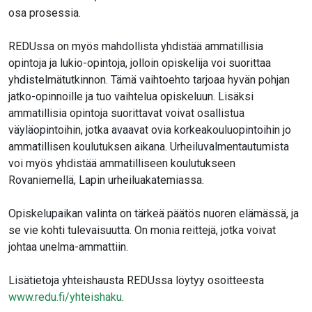
osa prosessia.
REDUssa on myös mahdollista yhdistää ammatillisia
opintoja ja lukio-opintoja, jolloin opiskelija voi suorittaa
yhdistelmätutkinnon. Tämä vaihtoehto tarjoaa hyvän pohjan
jatko-opinnoille ja tuo vaihtelua opiskeluun. Lisäksi
ammatillisia opintoja suorittavat voivat osallistua
väyläopintoihin, jotka avaavat ovia korkeakouluopintoihin jo
ammatillisen koulutuksen aikana. Urheiluvalmentautumista
voi myös yhdistää ammatilliseen koulutukseen
Rovaniemellä, Lapin urheiluakatemiassa.
Opiskelupaikan valinta on tärkeä päätös nuoren elämässä, ja
se vie kohti tulevaisuutta. On monia reittejä, jotka voivat
johtaa unelma-ammattiin.
Lisätietoja yhteishausta REDUssa löytyy osoitteesta
www.redu.fi/yhteishaku
.