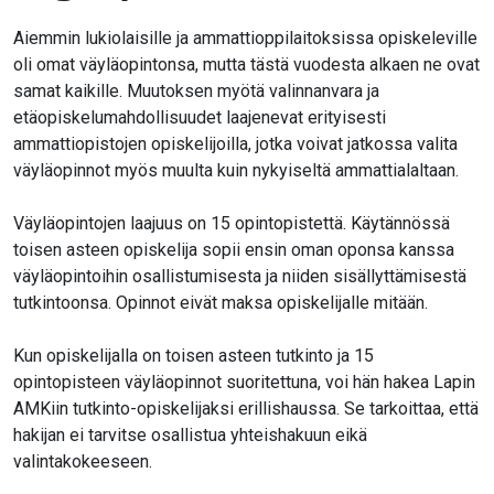
Aiemmin lukiolaisille ja ammattioppilaitoksissa opiskeleville
oli omat väyläopintonsa, mutta tästä vuodesta alkaen ne ovat
samat kaikille. Muutoksen myötä valinnanvara ja
etäopiskelumahdollisuudet laajenevat erityisesti
ammattiopistojen opiskelijoilla, jotka voivat jatkossa valita
väyläopinnot myös muulta kuin nykyiseltä ammattialaltaan.
Väyläopintojen laajuus on 15 opintopistettä. Käytännössä
toisen asteen opiskelija sopii ensin oman oponsa kanssa
väyläopintoihin osallistumisesta ja niiden sisällyttämisestä
tutkintoonsa. Opinnot eivät maksa opiskelijalle mitään.
Kun opiskelijalla on toisen asteen tutkinto ja 15
opintopisteen väyläopinnot suoritettuna, voi hän hakea Lapin
AMKiin tutkinto-opiskelijaksi erillishaussa. Se tarkoittaa, että
hakijan ei tarvitse osallistua yhteishakuun eikä
valintakokeeseen.