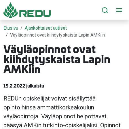
Siirry sivusisältöön
Etusivu
Ajankohtaiset uutiset
Väyläopinnot ovat kiihdytyskaista Lapin AMKiin
Väyläopinnot ovat
kiihdytyskaista Lapin
AMKiin
15.2.2022 julkaistu
REDUn opiskelijat voivat sisällyttää
opintoihinsa ammattikorkeakoulun
väyläopintoja. Väyläopinnot helpottavat
pääsyä AMKin tutkinto-opiskelijaksi. Opinnot