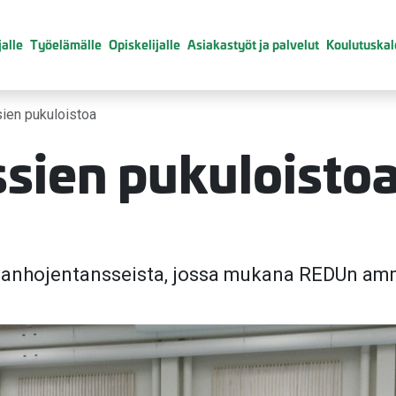
alle
Työelämälle
Opiskelijalle
Asiakastyöt ja palvelut
Koulutuskal
ien pukuloistoa
sien pukuloisto
vanhojentansseista, jossa mukana REDUn amm