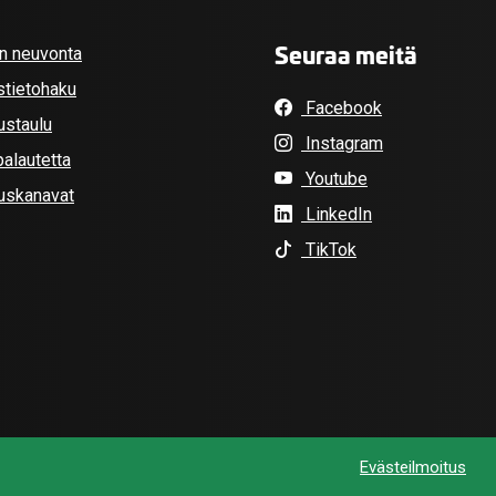
Seuraa meitä
an neuvonta
stietohaku
Facebook
ustaulu
Instagram
alautetta
Youtube
tuskanavat
LinkedIn
TikTok
Evästeilmoitus