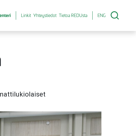
enteri
Linkit
Yhteystiedot
Tietoa REDUsta
ENG
a
attilukiolaiset