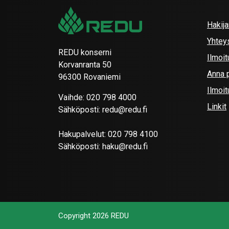
Hakij
Yhtey
REDU konserni
Ilmoit
Korvanranta 50
Anna p
96300 Rovaniemi
Ilmoi
Vaihde:
020 798 4000
Linkit
Sähköposti:
redu@redu.fi
Hakupalvelut:
020 798 4100
Sähköposti:
haku@redu.fi
Copyright 2026 REDU