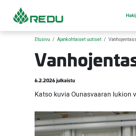
Siirry sivusisältöön
Hakij
Etusivu
Ajankohtaiset uutiset
Vanhojentass
Vanhojentas
6.2.2026 julkaistu
Katso kuvia Ounasvaaran lukion 