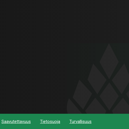
Saavutettavuus
Tietosuoja
Turvallisuus