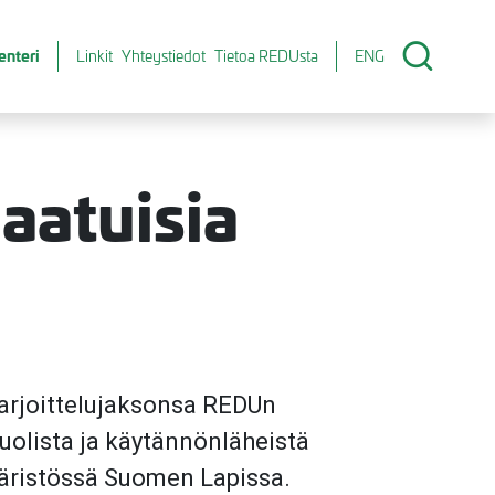
enteri
Linkit
Yhteystiedot
Tietoa REDUsta
ENG
laatuisia
 harjoittelujaksonsa REDUn
olista ja käytännönläheistä
päristössä Suomen Lapissa.