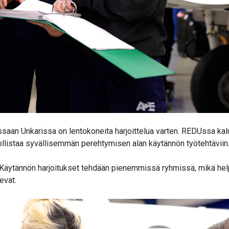
ussaan Unkarissa on lentokoneita harjoittelua varten. REDUssa ka
staa syvällisemmän perehtymisen alan käytännön työtehtäviin. Eri
ia. Käytännön harjoitukset tehdään pienemmissä ryhmissä, mikä h
evat.