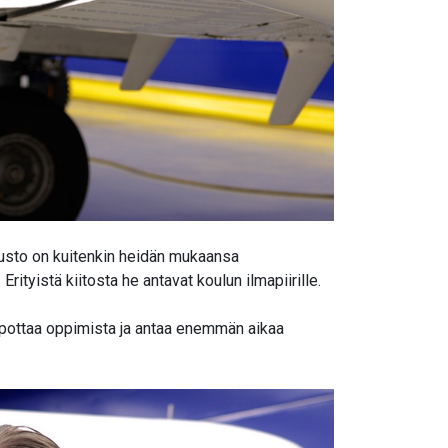
lusto on kuitenkin heidän mukaansa
tyistä kiitosta he antavat koulun ilmapiirille.
elpottaa oppimista ja antaa enemmän aikaa