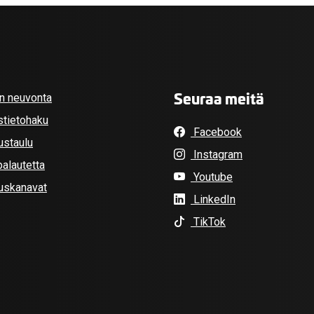
Seuraa meitä
an neuvonta
stietohaku
Facebook
ustaulu
Instagram
alautetta
Youtube
tuskanavat
LinkedIn
TikTok