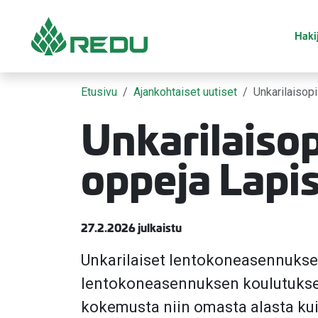
Siirry sivusisältöön
Hakij
Etusivu
Ajankohtaiset uutiset
Unkarilaisopi
Unkarilaisopi
oppeja Lapi
27.2.2026 julkaistu
Unkarilaiset lentokoneasennuksen 
lentokoneasennuksen koulutuksess
kokemusta niin omasta alasta kui