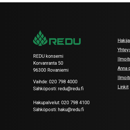
Hakij
Yhtey
REDU konserni
Ilmoit
Korvanranta 50
Anna p
96300 Rovaniemi
Ilmoi
Vaihde:
020 798 4000
Linkit
Sähköposti:
redu@redu.fi
Hakupalvelut:
020 798 4100
Sähköposti:
haku@redu.fi