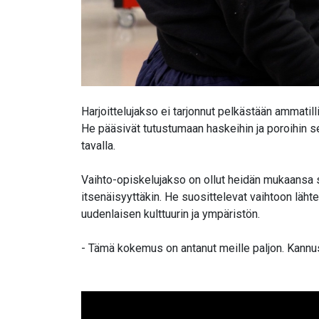
Harjoittelujakso ei tarjonnut pelkästään ammatil
He pääsivät tutustumaan haskeihin ja poroihin s
tavalla.
Vaihto-opiskelujakso on ollut heidän mukaansa s
itsenäisyyttäkin. He suosittelevat vaihtoon läht
uudenlaisen kulttuurin ja ympäristön.
- Tämä kokemus on antanut meille paljon. Kannu