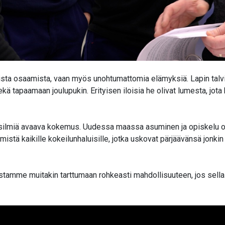
lista osaamista, vaan myös unohtumattomia elämyksiä. Lapin talvi 
ekä tapaamaan joulupukin. Erityisen iloisia he olivat lumesta, j
ilmiä avaava kokemus. Uudessa maassa asuminen ja opiskelu on ke
emistä kaikille kokeilunhaluisille, jotka uskovat pärjäävänsä jonk
stamme muitakin tarttumaan rohkeasti mahdollisuuteen, jos sell