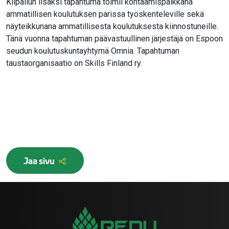
Kilpailun lisäksi tapahtuma toimii kohtaamispaikkana
ammatillisen koulutuksen parissa työskenteleville sekä
näyteikkunana ammatillisesta koulutuksesta kiinnostuneille.
Tänä vuonna tapahtuman päävastuullinen järjestäjä on Espoon
seudun koulutuskuntayhtymä Omnia. Tapahtuman
taustaorganisaatio on Skills Finland ry.
Jaa sivu