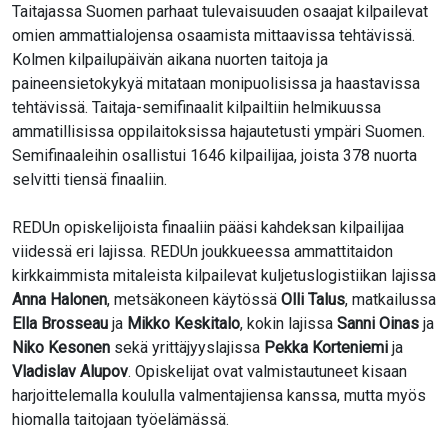
Taitajassa Suomen parhaat tulevaisuuden osaajat kilpailevat
omien ammattialojensa osaamista mittaavissa tehtävissä.
Kolmen kilpailupäivän aikana nuorten taitoja ja
paineensietokykyä mitataan monipuolisissa ja haastavissa
tehtävissä. Taitaja-semifinaalit kilpailtiin helmikuussa
ammatillisissa oppilaitoksissa hajautetusti ympäri Suomen.
Semifinaaleihin osallistui 1646 kilpailijaa, joista 378 nuorta
selvitti tiensä finaaliin.
REDUn opiskelijoista finaaliin pääsi kahdeksan kilpailijaa
viidessä eri lajissa. REDUn joukkueessa ammattitaidon
kirkkaimmista mitaleista kilpailevat kuljetuslogistiikan lajissa
Anna Halonen
, metsäkoneen käytössä
Olli Talus
, matkailussa
Ella Brosseau
ja
Mikko Keskitalo
, kokin lajissa
Sanni Oinas
ja
Niko Kesonen
sekä yrittäjyyslajissa
Pekka Korteniemi
ja
Vladislav Alupov
. Opiskelijat ovat valmistautuneet kisaan
harjoittelemalla koululla valmentajiensa kanssa, mutta myös
hiomalla taitojaan työelämässä.