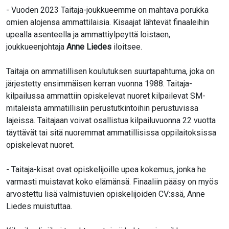
- Vuoden 2023 Taitaja-joukkueemme on mahtava porukka
omien alojensa ammattilaisia. Kisaajat lähtevät finaaleihin
upealla asenteella ja ammattiylpeyttä loistaen,
joukkueenjohtaja
Anne Liedes
iloitsee.
Taitaja on ammatillisen koulutuksen suurtapahtuma, joka on
järjestetty ensimmäisen kerran vuonna 1988. Taitaja-
kilpailussa ammattiin opiskelevat nuoret kilpailevat SM-
mitaleista ammatillisiin perustutkintoihin perustuvissa
lajeissa. Taitajaan voivat osallistua kilpailuvuonna 22 vuotta
täyttävät tai sitä nuoremmat ammatillisissa oppilaitoksissa
opiskelevat nuoret.
- Taitaja-kisat ovat opiskelijoille upea kokemus, jonka he
varmasti muistavat koko elämänsä. Finaaliin pääsy on myös
arvostettu lisä valmistuvien opiskelijoiden CV:ssä, Anne
Liedes muistuttaa.