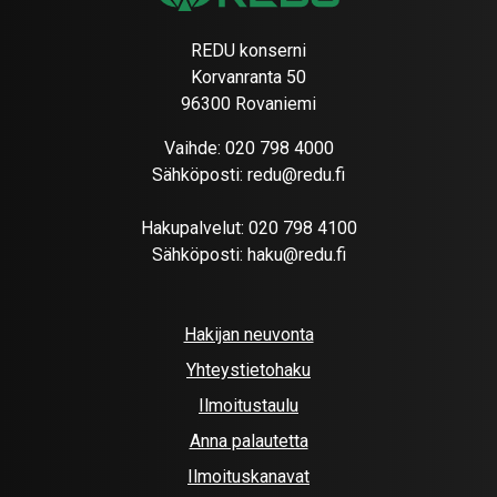
REDU konserni
Korvanranta 50
96300 Rovaniemi
Vaihde:
020 798 4000
Sähköposti:
redu@redu.fi
Hakupalvelut:
020 798 4100
Sähköposti:
haku@redu.fi
Hakijan neuvonta
Yhteystietohaku
Ilmoitustaulu
Anna palautetta
Ilmoituskanavat