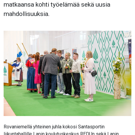
matkaansa kohti työelämää sekä uusia
mahdollisuuksia.
Rovaniemellä yhteinen juhla kokosi Santasportin
liikuntahallille Lapin koulutuskeskus REDUn sekä Lapin