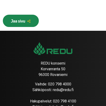
Jaa sivu
REDU konserni
Korvanranta 50
96300 Rovaniemi
Vaihde:
020 798 4000
Sähköposti:
redu@redu.fi
Hakupalvelut:
020 798 4100