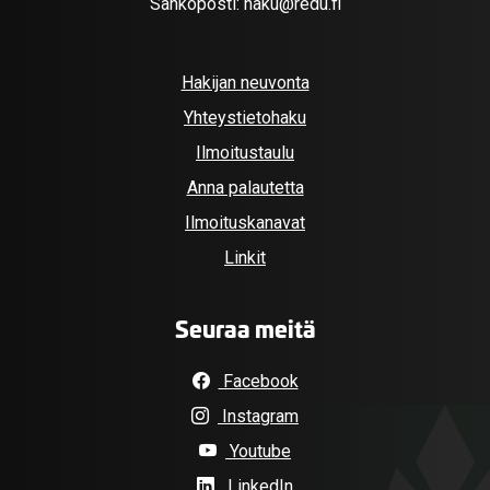
Sähköposti:
haku@redu.fi
Hakijan neuvonta
Yhteystietohaku
Ilmoitustaulu
Anna palautetta
Ilmoituskanavat
Linkit
Seuraa meitä
Facebook
Instagram
Youtube
LinkedIn