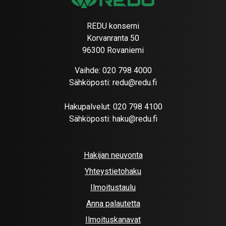
REDU konserni
Korvanranta 50
96300 Rovaniemi
Vaihde:
020 798 4000
Sähköposti:
redu@redu.fi
Hakupalvelut:
020 798 4100
Sähköposti:
haku@redu.fi
Hakijan neuvonta
Yhteystietohaku
Ilmoitustaulu
Anna palautetta
Ilmoituskanavat