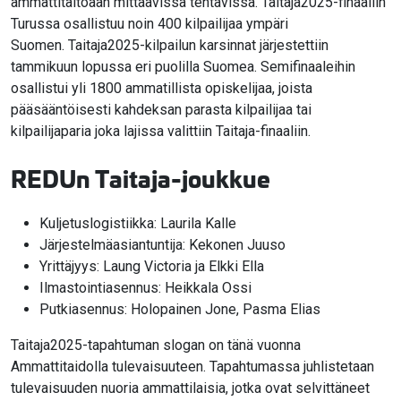
ammattitaitoaan mittaavissa tehtävissä. Taitaja2025-finaaliin
Turussa osallistuu noin 400 kilpailijaa ympäri
Suomen. Taitaja2025-kilpailun karsinnat järjestettiin
tammikuun lopussa eri puolilla Suomea. Semifinaaleihin
osallistui yli 1800 ammatillista opiskelijaa, joista
pääsääntöisesti kahdeksan parasta kilpailijaa tai
kilpailijaparia joka lajissa valittiin Taitaja-finaaliin.
REDUn Taitaja-joukkue
Kuljetuslogistiikka: Laurila Kalle
Järjestelmäasiantuntija: Kekonen Juuso
Yrittäjyys: Laung Victoria ja Elkki Ella
Ilmastointiasennus: Heikkala Ossi
Putkiasennus: Holopainen Jone, Pasma Elias
Taitaja2025-tapahtuman slogan on tänä vuonna
Ammattitaidolla tulevaisuuteen. Tapahtumassa juhlistetaan
tulevaisuuden nuoria ammattilaisia, jotka ovat selvittäneet