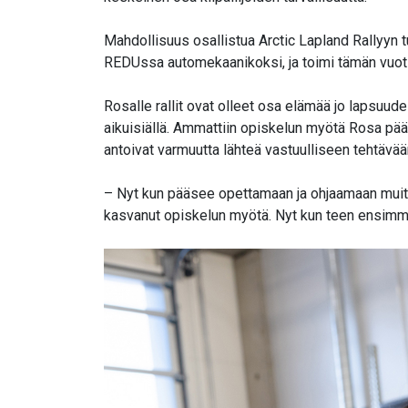
Mahdollisuus osallistua Arctic Lapland Rallyyn tul
REDUssa automekaanikoksi, ja toimi tämän vuot
Rosalle rallit ovat olleet osa elämää jo lapsuu
aikuisiällä. Ammattiin opiskelun myötä Rosa pä
antoivat varmuutta lähteä vastuulliseen tehtävä
– Nyt kun pääsee opettamaan ja ohjaamaan muita,
kasvanut opiskelun myötä. Nyt kun teen ensimmäi