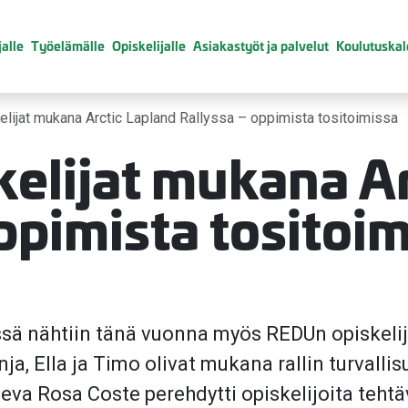
alle
Työelämälle
Opiskelijalle
Asiakastyöt ja palvelut
Koulutuskal
lijat mukana Arctic Lapland Rallyssa – oppimista tositoimissa
elijat mukana Ar
ppimista tositoi
ssä nähtiin tänä vuonna myös REDUn opiskelij
, Ella ja Timo olivat mukana rallin turvallis
va Rosa Coste perehdytti opiskelijoita tehtä