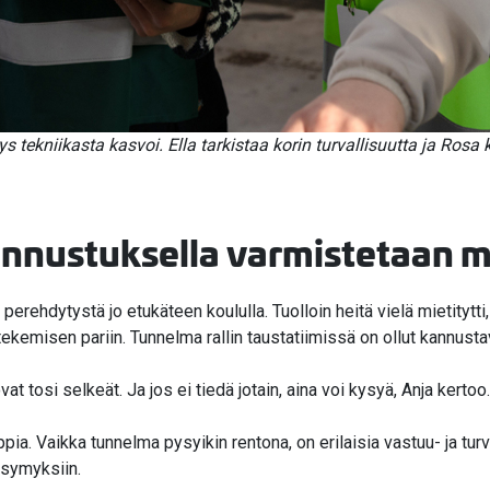
ekniikasta kasvoi. Ella tarkistaa korin turvallisuutta ja Rosa k
kannustuksella varmistetaan
sä perehdytystä jo etukäteen koululla. Tuolloin heitä vielä mietityt
 tekemisen pariin. Tunnelma rallin taustatiimissä on ollut kannusta
vat tosi selkeät. Ja jos ei tiedä jotain, aina voi kysyä, Anja kertoo.
ia. Vaikka tunnelma pysyikin rentona, on erilaisia vastuu- ja turva
ysymyksiin.