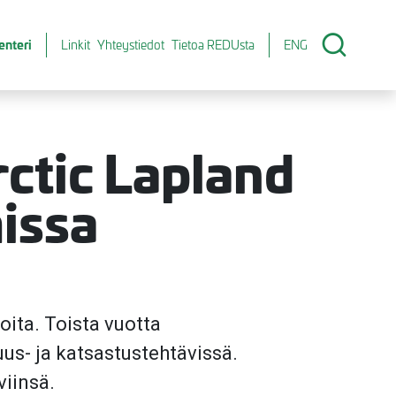
enteri
Linkit
Yhteystiedot
Tietoa REDUsta
ENG
ctic Lapland
missa
oita. Toista vuotta
uus- ja katsastustehtävissä.
viinsä.