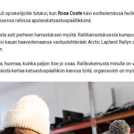
i opiskelijoille tutuksi, kun
Rosa Coste
kävi esittelemässä heille
isessa rallissa
apulaiskatsastuspäällikkönä.
desta asti perheen harrastuksen myötä. Ralliharrastuksesta kump
äsi kauan haaveilemaansa vastuutehtävään Arctic Lapland Rallyn 
än.
 huomaa, kuinka paljon itse jo osaa. Rallikokemusta minulla on 
stä kertaa katsastuspäällikön kanssa töitä, organisointi on myö