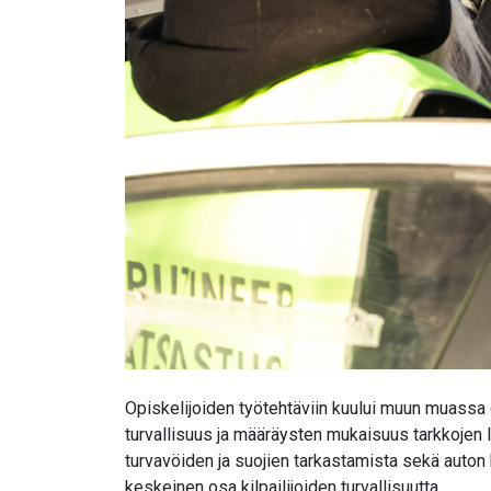
Opiskelijoiden työtehtäviin kuului muun muassa 
turvallisuus ja määräysten mukaisuus tarkkojen lis
turvavöiden ja suojien tarkastamista sekä auton 
keskeinen osa kilpailijoiden turvallisuutta.