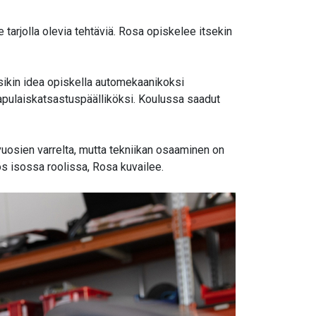
 tarjolla olevia tehtäviä. Rosa opiskelee itsekin
usikin idea opiskella automekaanikoksi
apulaiskatsastuspäälliköksi. Koulussa saadut
vuosien varrelta, mutta tekniikan osaaminen on
s isossa roolissa, Rosa kuvailee.