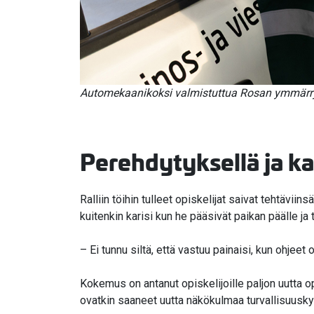
Automekaanikoksi valmistuttua Rosan ymmärrys t
Perehdytyksellä ja 
Ralliin töihin tulleet opiskelijat saivat tehtäviin
kuitenkin karisi kun he pääsivät paikan päälle ja
– Ei tunnu siltä, että vastuu painaisi, kun ohjeet o
Kokemus on antanut opiskelijoille paljon uutta opp
ovatkin saaneet uutta näkökulmaa turvallisuusk