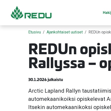
Siirry sivusisältöön
Hakij
Etusivu
Ajankohtaiset uutiset
REDUn opiske
REDUn opisk
Rallyssa – o
30.1.2026 julkaistu
Arctic Lapland Rallyn taustatiimi
automekaanikoiksi opiskelevat Anja
Itsekin automekaanikoksi opiskele