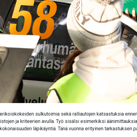
erikoiskokeiden sulkutoimia sekä ralliautojen
katsastuksia ennen 
tojen ja kriteerien avulla. Työ sisälsi esimerkiksi äänimittauksia,
kokonaisuuden läpikäyntiä. Tänä vuonna erityinen tarkastuksen pa