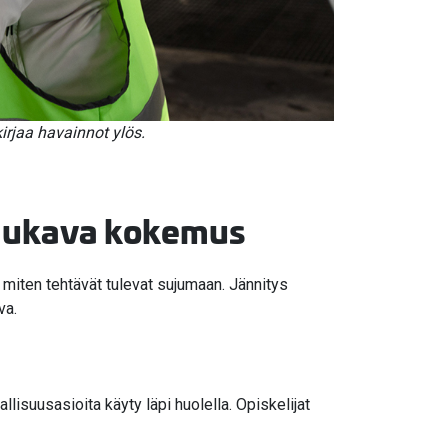
irjaa havainnot ylös.
 mukava kokemus
ti, miten tehtävät tulevat sujumaan. Jännitys
va.
llisuusasioita käyty läpi huolella. Opiskelijat