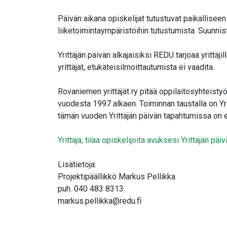
Päivän aikana opiskelijat tutustuvat paikalliseen
liiketoimintaympäristöihin tutustumista. Suunnist
Yrittäjän päivän alkajaisiksi REDU tarjoaa yritt
yrittäjät, etukäteisilmoittautumista ei vaadita.
Rovaniemen yrittäjät ry pitää oppilaitosyhteistyö
vuodesta 1997 alkaen. Toiminnan taustalla on Yri
tämän vuoden Yrittäjän päivän tapahtumissa on er
Yrittäjä, tilaa opiskelijoita avuksesi Yrittäjän päi
Lisätietoja:
Projektipäällikkö Markus Pellikka
puh. 040 483 8313
markus.pellikka@redu.fi