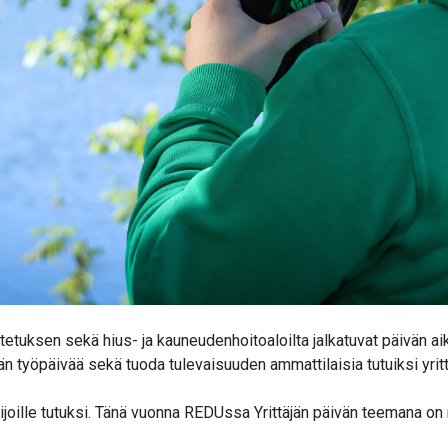
atetuksen sekä hius- ja kauneudenhoitoaloilta jalkatuvat päivän aik
än työpäivää sekä tuoda tulevaisuuden ammattilaisia tutuiksi yrittä
lijoille tutuksi. Tänä vuonna REDUssa Yrittäjän päivän teemana o