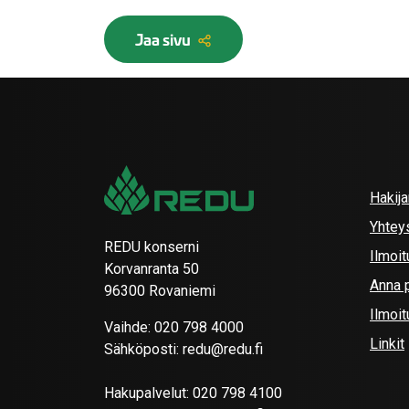
Jaa sivu
Hakij
Yhtey
REDU konserni
Ilmoit
Korvanranta 50
Anna p
96300 Rovaniemi
Ilmoi
Vaihde:
020 798 4000
Linkit
Sähköposti:
redu@redu.fi
Hakupalvelut:
020 798 4100