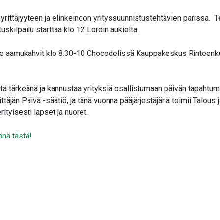
 yrittäjyyteen ja elinkeinoon yrityssuunnistustehtävien parissa. Te
uskilpailu starttaa klo 12 Lordin aukiolta.
äjille aamukahvit klo 8.30-10 Chocodelissä Kauppakeskus Rinteenk
tä tärkeänä ja kannustaa yrityksiä osallistumaan päivän tapahtumiin
ttäjän Päivä -säätiö, ja tänä vuonna pääjärjestäjänä toimii Talous
ityisesti lapset ja nuoret.
vänä tästä!