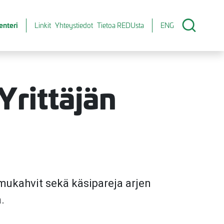
enteri
Linkit
Yhteystiedot
Tietoa REDUsta
ENG
Yrittäjän
amukahvit sekä käsipareja arjen
.