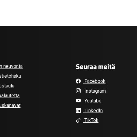
Seuraa meitä
an neuvonta
stietohaku
Facebook
ustaulu
Instagram
alautetta
Youtube
tuskanavat
LinkedIn
TikTok