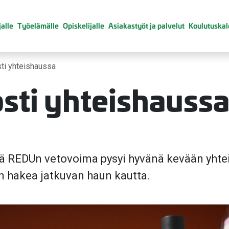
alle
Työelämälle
Opiskelijalle
Asiakastyöt ja palvelut
Koulutuskal
ti yhteishaussa
sti yhteishauss
 REDUn vetovoima pysyi hyvänä kevään yhtei
en hakea jatkuvan haun kautta.