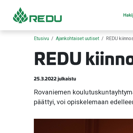
Siirry sivusisältöön
Hakij
Etusivu
Ajankohtaiset uutiset
REDU kiinnos
REDU kiinno
25.3.2022 julkaistu
Rovaniemen koulutuskuntayhtymä
päättyi, voi opiskelemaan edelle