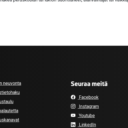
Seuraa meitä
an neuvonta
stietohaku
Facebook
ustaulu
Instagram
alautetta
Youtube
tuskanavat
LinkedIn