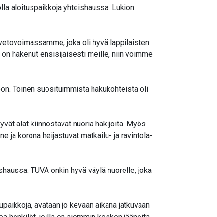
olla aloituspaikkoja yhteishaussa. Lukion
vetovoimassamme, joka oli hyvä lappilaisten
on hakenut ensisijaisesti meille, niin voimme
toon. Toinen suosituimmista hakukohteista oli
yvät alat kiinnostavat nuoria hakijoita. Myös
ne ja korona heijastuvat matkailu- ja ravintola-
haussa. TUVA onkin hyvä väylä nuorelle, joka
lupaikkoja, avataan jo kevään aikana jatkuvaan
pa henkilöt, joilla on aiemmin kesken jääneitä