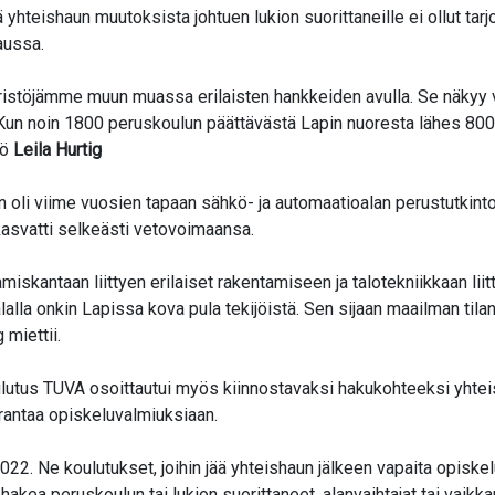
yhteishaun muutoksista johtuen lukion suorittaneille ei ollut tarj
haussa.
ristöjämme muun muassa erilaisten hankkeiden avulla. Se näkyy 
Kun noin 1800 peruskoulun päättävästä Lapin nuoresta lähes 800 
kö
Leila Hurtig
en oli viime vuosien tapaan sähkö- ja automaatioalan perustutkin
 kasvatti selkeästi vetovoimaansa.
iskantaan liittyen erilaiset rakentamiseen ja talotekniikkaan liitt
lalla onkin Lapissa kova pula tekijöistä. Sen sijaan maailman tilan
 miettii.
lutus TUVA osoittautui myös kiinnostavaksi hakukohteeksi yhteis
arantaa opiskeluvalmiuksiaan.
2022. Ne koulutukset, joihin jää yhteishaun jälkeen vapaita opiske
akea peruskoulun tai lukion suorittaneet, alanvaihtajat tai vaikka