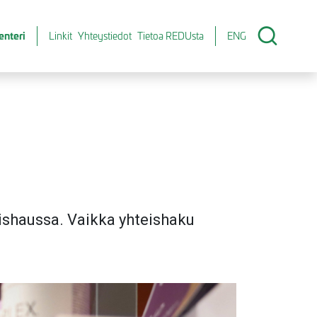
enteri
Linkit
Yhteystiedot
Tietoa REDUsta
ENG
a
shaussa. Vaikka yhteishaku