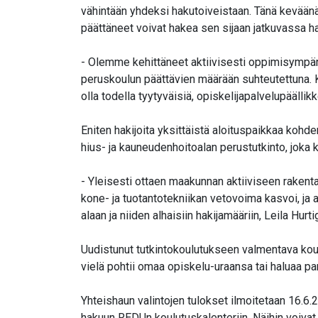
vähintään yhdeksi hakutoiveistaan. Tänä keväänä 
päättäneet voivat hakea sen sijaan jatkuvassa 
- Olemme kehittäneet aktiivisesti oppimisympä
peruskoulun päättävien määrään suhteutettuna. 
olla todella tyytyväisiä, opiskelijapalvelupäällik
Eniten hakijoita yksittäistä aloituspaikkaa kohd
hius- ja kauneudenhoitoalan perustutkinto, joka
- Yleisesti ottaen maakunnan aktiiviseen rakentam
kone- ja tuotantotekniikan vetovoima kasvoi, ja a
alaan ja niiden alhaisiin hakijamääriin, Leila Hurtig
Uudistunut tutkintokoulutukseen valmentava kou
vielä pohtii omaa opiskelu-uraansa tai haluaa p
Yhteishaun valintojen tulokset ilmoitetaan 16.6.
hakuun REDUn koulutuskalenteriin. Näihin voivat h