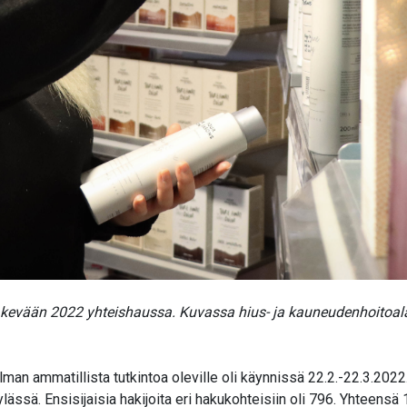
 kevään 2022 yhteishaussa. Kuvassa hius- ja kauneudenhoitoal
ilman ammatillista tutkintoa oleville oli käynnissä 22.2.-22.3.20
ylässä. Ensisijaisia hakijoita eri hakukohteisiin oli 796. Yhteen