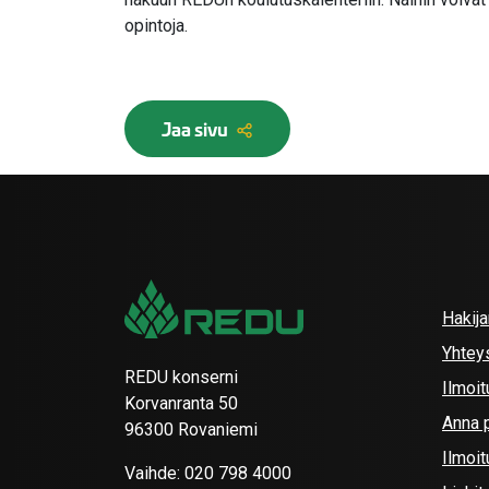
opintoja.
Jaa sivu
Hakij
Yhtey
REDU konserni
Ilmoit
Korvanranta 50
Anna p
96300 Rovaniemi
Ilmoi
Vaihde:
020 798 4000