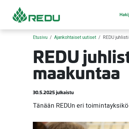
Siirry sivusisältöön
Hakij
Etusivu
Ajankohtaiset uutiset
REDU juhlist
REDU juhlist
maakuntaa
30.5.2025 julkaistu
Tänään REDUn eri toimintayksiköi