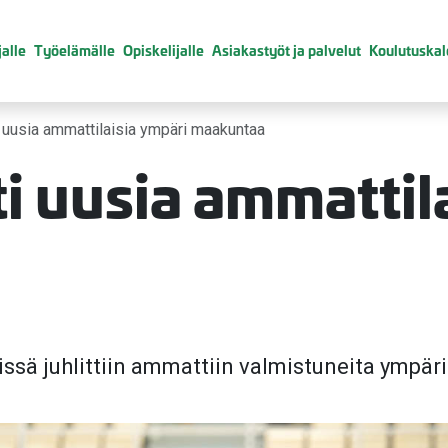
alle
Työelämälle
Opiskelijalle
Asiakastyöt ja palvelut
Koulutuskal
i uusia ammattilaisia ympäri maakuntaa
i uusia ammattil
ssä juhlittiin ammattiin valmistuneita ympä