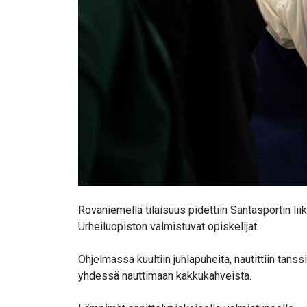
Rovaniemellä tilaisuus pidettiin Santasportin li
Urheiluopiston valmistuvat opiskelijat.
Ohjelmassa kuultiin juhlapuheita, nautittiin tanss
yhdessä nauttimaan kakkukahveista.