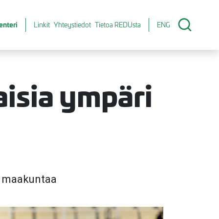
enteri
Linkit
Yhteystiedot
Tietoa REDUsta
ENG
aisia ympäri
ri maakuntaa