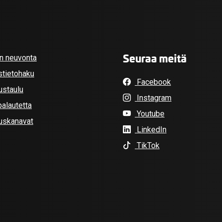
Seuraa meitä
an neuvonta
stietohaku
Facebook
ustaulu
Instagram
alautetta
Youtube
tuskanavat
LinkedIn
TikTok