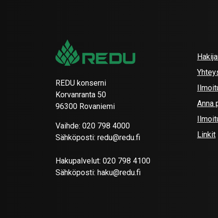
Hakij
Yhtey
REDU konserni
Ilmoit
Korvanranta 50
Anna p
96300 Rovaniemi
Ilmoi
Vaihde:
020 798 4000
Linkit
Sähköposti:
redu@redu.fi
Hakupalvelut:
020 798 4100
Sähköposti:
haku@redu.fi