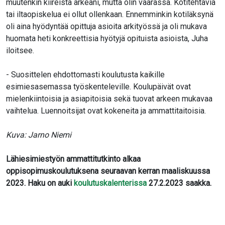
muutenkin kiireistä arkeani, mutta olin väärässä. Kotitehtäviä
tai iltaopiskelua ei ollut ollenkaan. Ennemminkin kotiläksynä
oli aina hyödyntää opittuja asioita arkityössä ja oli mukava
huomata heti konkreettisia hyötyjä opituista asioista, Juha
iloitsee.
- Suosittelen ehdottomasti koulutusta kaikille
esimiesasemassa työskenteleville. Koulupäivät ovat
mielenkiintoisia ja asiapitoisia sekä tuovat arkeen mukavaa
vaihtelua. Luennoitsijat ovat kokeneita ja ammattitaitoisia.
Kuva: Jarno Niemi
Lähiesimiestyön ammattitutkinto alkaa
oppisopimuskoulutuksena seuraavan kerran maaliskuussa
2023. Haku on auki
koulutuskalenterissa
27.2.2023 saakka.