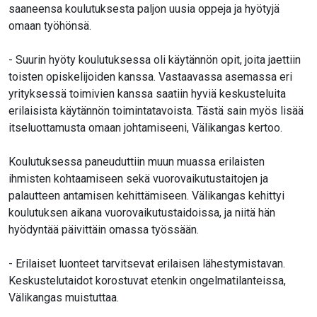
saaneensa koulutuksesta paljon uusia oppeja ja hyötyjä
omaan työhönsä.
- Suurin hyöty koulutuksessa oli käytännön opit, joita jaettiin
toisten opiskelijoiden kanssa. Vastaavassa asemassa eri
yrityksessä toimivien kanssa saatiin hyviä keskusteluita
erilaisista käytännön toimintatavoista. Tästä sain myös lisää
itseluottamusta omaan johtamiseeni, Välikangas kertoo.
Koulutuksessa paneuduttiin muun muassa erilaisten
ihmisten kohtaamiseen sekä vuorovaikutustaitojen ja
palautteen antamisen kehittämiseen. Välikangas kehittyi
koulutuksen aikana vuorovaikutustaidoissa, ja niitä hän
hyödyntää päivittäin omassa työssään.
- Erilaiset luonteet tarvitsevat erilaisen lähestymistavan.
Keskustelutaidot korostuvat etenkin ongelmatilanteissa,
Välikangas muistuttaa.