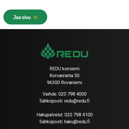
Jaa sivu
REDU konserni
Korvanranta 50
96300 Rovaniemi
Vaihde:
020 798 4000
Sähköposti:
redu@redu.fi
Hakupalvelut:
020 798 4100
Sähköposti:
haku@redu.fi