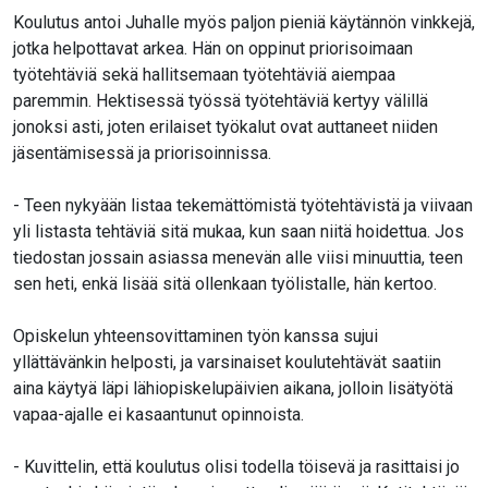
Koulutus antoi Juhalle myös paljon pieniä käytännön vinkkejä,
jotka helpottavat arkea. Hän on oppinut priorisoimaan
työtehtäviä sekä hallitsemaan työtehtäviä aiempaa
paremmin. Hektisessä työssä työtehtäviä kertyy välillä
jonoksi asti, joten erilaiset työkalut ovat auttaneet niiden
jäsentämisessä ja priorisoinnissa.
- Teen nykyään listaa tekemättömistä työtehtävistä ja viivaan
yli listasta tehtäviä sitä mukaa, kun saan niitä hoidettua. Jos
tiedostan jossain asiassa menevän alle viisi minuuttia, teen
sen heti, enkä lisää sitä ollenkaan työlistalle, hän kertoo.
Opiskelun yhteensovittaminen työn kanssa sujui
yllättävänkin helposti, ja varsinaiset koulutehtävät saatiin
aina käytyä läpi lähiopiskelupäivien aikana, jolloin lisätyötä
vapaa-ajalle ei kasaantunut opinnoista.
- Kuvittelin, että koulutus olisi todella töisevä ja rasittaisi jo