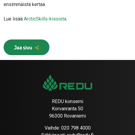
ensimmäistä kertaa.
Lue lisää
ArcticSkills-kisoista
.
Jaa sivu
REDU konserni
Korvanranta 50
96300 Rovaniemi
Vaihde:
020 798 4000