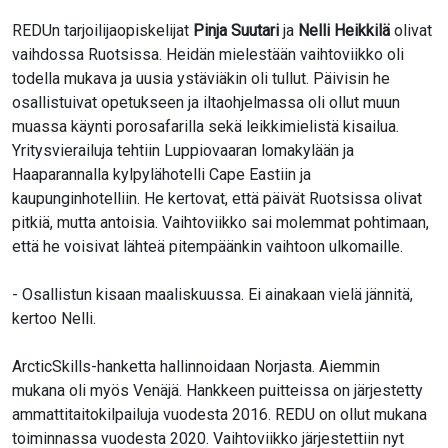
REDUn tarjoilijaopiskelijat
Pinja Suutari
ja
Nelli Heikkilä
olivat
vaihdossa Ruotsissa. Heidän mielestään vaihtoviikko oli
todella mukava ja uusia ystäviäkin oli tullut. Päivisin he
osallistuivat opetukseen ja iltaohjelmassa oli ollut muun
muassa käynti porosafarilla sekä leikkimielistä kisailua.
Yritysvierailuja tehtiin Luppiovaaran lomakylään ja
Haaparannalla kylpylähotelli Cape Eastiin ja
kaupunginhotelliin. He kertovat, että päivät Ruotsissa olivat
pitkiä, mutta antoisia. Vaihtoviikko sai molemmat pohtimaan,
että he voisivat lähteä pitempäänkin vaihtoon ulkomaille.
- Osallistun kisaan maaliskuussa. Ei ainakaan vielä jännitä,
kertoo Nelli.
ArcticSkills-hanketta hallinnoidaan Norjasta. Aiemmin
mukana oli myös Venäjä. Hankkeen puitteissa on järjestetty
ammattitaitokilpailuja vuodesta 2016. REDU on ollut mukana
toiminnassa vuodesta 2020. Vaihtoviikko järjestettiin nyt