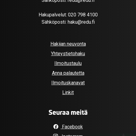
Sähköposti:
redu@redu.fi
Hakupalvelut:
020 798 4100
Sähköposti:
haku@redu.fi
Hakijan neuvonta
Yhteystietohaku
Ilmoitustaulu
Anna palautetta
Ilmoituskanavat
Linkit
Seuraa meitä
Facebook