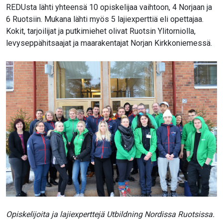
REDUsta lähti yhteensä 10 opiskelijaa vaihtoon, 4 Norjaan ja
6 Ruotsiin. Mukana lähti myös 5 lajiexperttiä eli opettajaa.
Kokit, tarjoilijat ja putkimiehet olivat Ruotsin Ylitorniolla,
levyseppähitsaajat ja maarakentajat Norjan Kirkkoniemessä.
Opiskelijoita ja lajiexperttejä Utbildning Nordissa Ruotsissa.