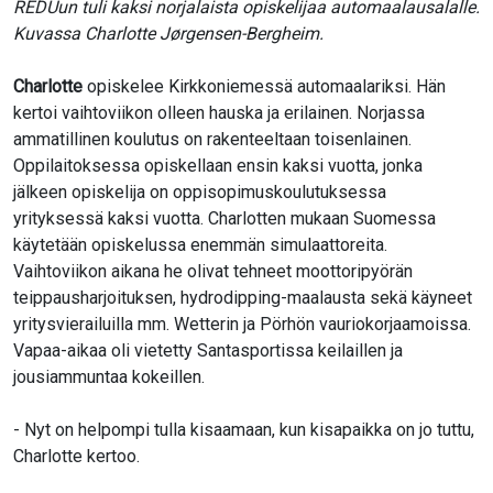
REDUun tuli kaksi norjalaista opiskelijaa automaalausalalle.
Kuvassa Charlotte Jørgensen-Bergheim.
Charlotte
opiskelee Kirkkoniemessä automaalariksi. Hän
kertoi vaihtoviikon olleen hauska ja erilainen. Norjassa
ammatillinen koulutus on rakenteeltaan toisenlainen.
Oppilaitoksessa opiskellaan ensin kaksi vuotta, jonka
jälkeen opiskelija on oppisopimuskoulutuksessa
yrityksessä kaksi vuotta. Charlotten mukaan Suomessa
käytetään opiskelussa enemmän simulaattoreita.
Vaihtoviikon aikana he olivat tehneet moottoripyörän
teippausharjoituksen, hydrodipping-maalausta sekä käyneet
yritysvierailuilla mm. Wetterin ja Pörhön vauriokorjaamoissa.
Vapaa-aikaa oli vietetty Santasportissa keilaillen ja
jousiammuntaa kokeillen.
- Nyt on helpompi tulla kisaamaan, kun kisapaikka on jo tuttu,
Charlotte kertoo.