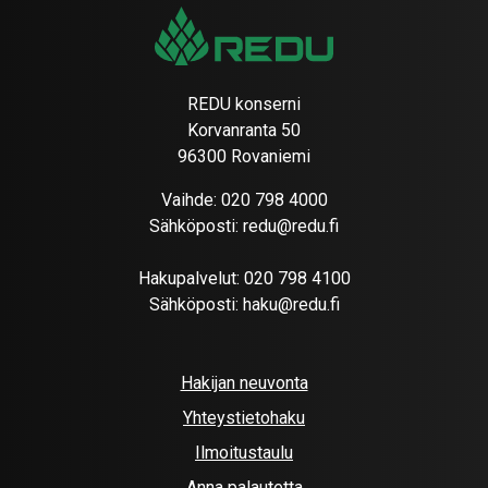
REDU konserni
Korvanranta 50
96300 Rovaniemi
Vaihde:
020 798 4000
Sähköposti:
redu@redu.fi
Hakupalvelut:
020 798 4100
Sähköposti:
haku@redu.fi
Hakijan neuvonta
Yhteystietohaku
Ilmoitustaulu
Anna palautetta