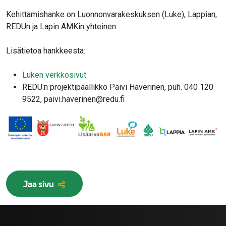
Kehittämishanke on Luonnonvarakeskuksen (Luke), Lappian,
REDUn ja Lapin AMKin yhteinen.
Lisätietoa hankkeesta:
Luken verkkosivut
REDU:n projektipäällikkö Päivi Haverinen, puh. 040 120
9522, paivi.haverinen@redu.fi
Jaa sivu