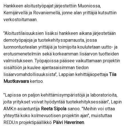
Hankkeen aloitustyöpajat järjestettiin Muoniossa,
Kemijärvellä ja Rovaniemellä, jonne alan yrittäjiä kutsuttiin
verkostoitumaan.
"Aloitustilaisuuksien lisäksi hankkeen aikana järjestetään
demotyöpajoja ja tuotekehityssparrausta, jossa
luonnontuotealan yrittäjiä ja toimijoita koulutetaan uutto- ja
erotusmenetelmiin sekä korkeamman lisäarvon tuotteiden
valmistukseen. Työpajoissa pääsee vaikuttamaan projektin
sisältöön ja kuulee ajantasaisimman tiedon
lisäarvomahdollisuuksista", Lappian kehittäjäopettaja
Tiia
Muotkavaara
kertoo.
"Lapissa on paljon kehittämisympäristöjä ja laboratorioita,
joita yritykset voivat hyödyntää tuotekehityksessään", Lapin
AMK:n asiantuntija
Reeta Sipola
sanoo. "Meihin voi ottaa
yhteyttä koko kolmevuotisen projektin ajan", muistuttaa
REDU:n projektipäällikkö
Päivi Haverinen
.