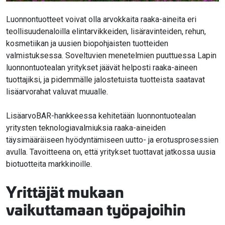
Luonnontuotteet voivat olla arvokkaita raaka-aineita eri
teollisuudenaloilla elintarvikkeiden, lisäravinteiden, rehun,
kosmetiikan ja uusien biopohjaisten tuotteiden
valmistuksessa. Soveltuvien menetelmien puuttuessa Lapin
luonnontuotealan yritykset jäävät helposti raaka-aineen
tuottajiksi, ja pidemmälle jalostetuista tuotteista saatavat
lisäarvorahat valuvat muualle.
LisäarvoBAR-hankkeessa kehitetään luonnontuotealan
yritysten teknologiavalmiuksia raaka-aineiden
täysimääräiseen hyödyntämiseen uutto- ja erotusprosessien
avulla. Tavoitteena on, että yritykset tuottavat jatkossa uusia
biotuotteita markkinoille.
Yrittäjät mukaan
vaikuttamaan työpajoihin