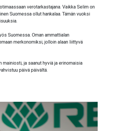
 kotimaassaan verotarkastajana. Vaikka Selim on
yminen Suomessa ollut hankalaa. Tämän vuoksi
lisuuksia.
n myös Suomessa. Oman ammattialan
aan merkonomiksi, jolloin alaan liittyvä
 mainiosti, ja saanut hyviä ja erinomaisia
ahvistuu päivä päivältä.