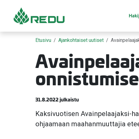
Siirry sivusisältöön
Hakij
Etusivu
Ajankohtaiset uutiset
Avainpelaaja
Avainpelaaj
onnistumise
31.8.2022 julkaistu
Kaksivuotisen Avainpelaajaksi-ha
ohjaamaan maahanmuuttajia eteen