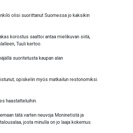
enkilö olisi suorittanut Suomessa jo kaksikin
akas korostus saattoi antaa mielikuvan siitä,
alleen, Tuuli kertoo.
äjällä suoritetusta kaupan alan
nnistunut, opiskelin myös matkailun restonomiksi.
es haastatteluihin.
hakemaan tätä varten neuvoja Moninetistä ja
alousalaa, josta minulla on jo laaja kokemus.