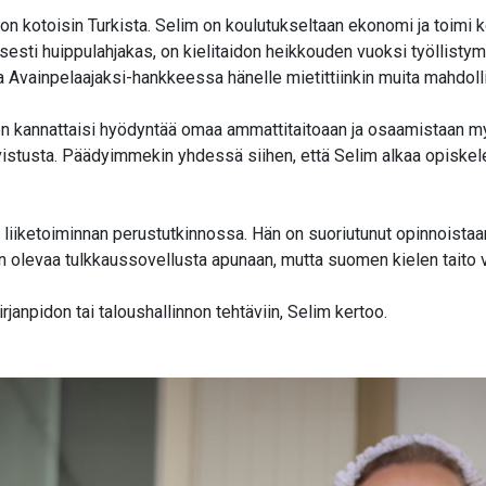
a on kotoisin Turkista. Selim on koulutukseltaan ekonomi ja toimi
sesti huippulahjakas, on kielitaidon heikkouden vuoksi työllist
tta Avainpelaajaksi-hankkeessa hänelle mietittiinkin muita mahdol
nen kannattaisi hyödyntää omaa ammattitaitoaan ja osaamistaa
stusta. Päädyimmekin yhdessä siihen, että Selim alkaa opiskelem
a liiketoiminnan perustutkinnossa. Hän on suoriutunut opinnoistaan
 olevaa tulkkaussovellusta apunaan, mutta suomen kielen taito v
irjanpidon tai taloushallinnon tehtäviin, Selim kertoo.