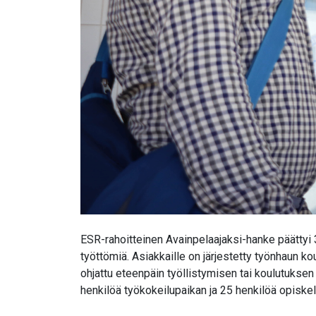
ESR-rahoitteinen Avainpelaajaksi-hanke päättyi
työttömiä. Asiakkaille on järjestetty työnhaun ko
ohjattu eteenpäin työllistymisen tai koulutuksen
henkilöä työkokeilupaikan ja 25 henkilöä opiske