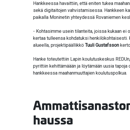
Hankkeessa havaittiin, että eniten tukea maah
sekä digitaitojen vahvistamisessa. Hankkeen kant
paikalla Moninetin yhteydessä Rovaniemen keskus
- Kohtasimme usein tilanteita, joissa kukaan e
kertaa tulleensa kohdatuksi henkilökohtaisesti. 
alueella, projektipäällikkö
Tuuli Gustafsson
kerto
Hanke toteutettiin Lapin koulutuskeskus REDUn,
pyrittiin kehittämäään ja löytämään uusia tapoja 
hankkeessa maahanmuuttajien koulutuspolkua.
Ammattisanaston
haussa