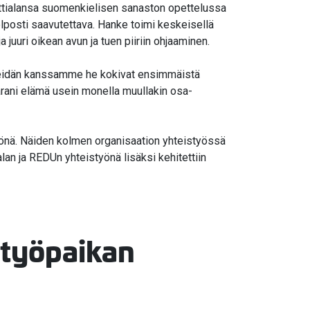
ttialansa suomenkielisen sanaston opettelussa
elposti saavutettava. Hanke toimi keskeisellä
uuri oikean avun ja tuen piiriin ohjaaminen.
. Meidän kanssamme he kokivat ensimmäistä
parani elämä usein monella muullakin osa-
yönä. Näiden kolmen organisaation yhteistyössä
lan ja REDUn yhteistyönä lisäksi kehitettiin
 työpaikan