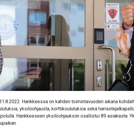
 31.8.2022. Hankkeessa on kahden toimintavuoden aikana kohdattu
ulutuksia, yksilöohjausta, korttikoulutuksia sekä harrastejalkapal
 polulla. Hankkeeseen yksilöohjauksiin osallistui 89 asiakasta. Yk
lupaikan.