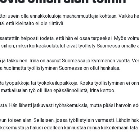
aattoi usein olla ennakkoluuloja maahanmuuttajia kohtaan. Vaikka h
ä, että kielitaito ei ole riittävä.
saatettiin helposti todeta, että hän ei osaa tarpeeksi. Myös voim
y siihen, miksi korkeakoulutetut eivät työllisty Suomessa omalle al
ä ja takkuinen. Irina on asunut Suomessa jo kymmenen vuotta. Ven
a huolimatta työllistyminen Suomessa on ollut hankalaa.
ada työpaikkoja tai työkokeilupaikkoja. Koska työllistyminen ei o
matkailualan työ oli liian epäsäännöllistä, Irina kertoo.
ista. Hän lähetti jatkuvasti työhakemuksia, mutta pääsi harvoin ed
onkun toisen alan. Sellaisen, jossa työllistyisin varmasti. Lähdin 
ökokemusta ja halusi edelleen kannustaa minua kokeilemaan tätä t