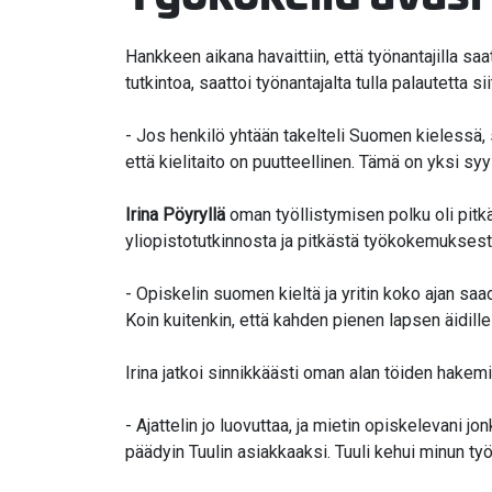
Hankkeen aikana havaittiin, että työnantajilla s
tutkintoa, saattoi työnantajalta tulla palautetta siit
- Jos henkilö yhtään takelteli Suomen kielessä, 
että kielitaito on puutteellinen. Tämä on yksi sy
Irina Pöyryllä
oman työllistymisen polku oli pitk
yliopistotutkinnosta ja pitkästä työkokemuksest
- Opiskelin suomen kieltä ja yritin koko ajan sa
Koin kuitenkin, että kahden pienen lapsen äidille 
Irina jatkoi sinnikkäästi oman alan töiden hakem
- Ajattelin jo luovuttaa, ja mietin opiskelevani j
päädyin Tuulin asiakkaaksi. Tuuli kehui minun ty