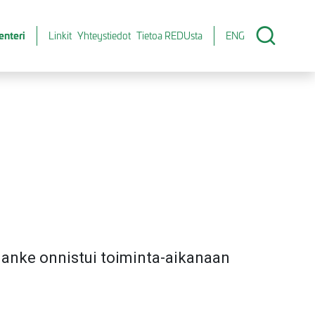
enteri
Linkit
Yhteystiedot
Tietoa REDUsta
ENG
Hanke onnistui toiminta-aikanaan