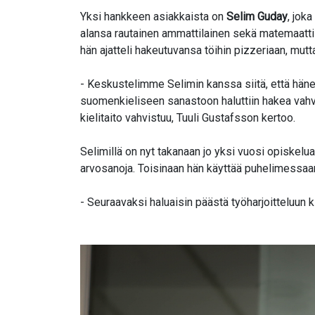
Yksi hankkeen asiakkaista on
Selim Guday
, jok
alansa rautainen ammattilainen sekä matemaatti
hän ajatteli hakeutuvansa töihin pizzeriaan, mu
- Keskustelimme Selimin kanssa siitä, että hä
suomenkieliseen sanastoon haluttiin hakea vahvi
kielitaito vahvistuu, Tuuli Gustafsson kertoo.
Selimillä on nyt takanaan jo yksi vuosi opiskelu
arvosanoja. Toisinaan hän käyttää puhelimessaan
- Seuraavaksi haluaisin päästä työharjoitteluun k