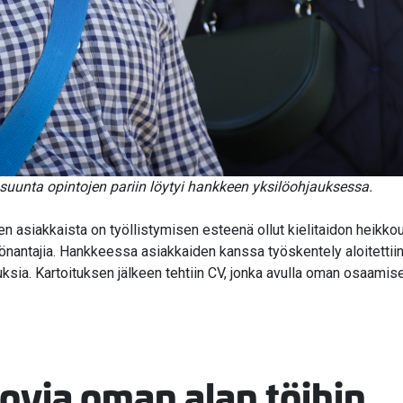
suunta opintojen pariin löytyi hankkeen yksilöohjauksessa.
n asiakkaista on työllistymisen esteenä ollut kielitaidon heikko
antajia. Hankkeessa asiakkaiden kanssa työskentely aloitettiin al
ksia. Kartoituksen jälkeen tehtiin CV, jonka avulla oman osaamise
ovia oman alan töihin