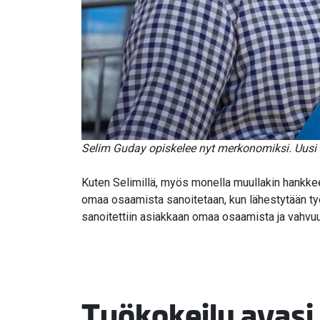
Selim Guday opiskelee nyt merkonomiksi. Uusi 
Kuten Selimillä, myös monella muullakin hankkee
omaa osaamista sanoitetaan, kun lähestytään työn
sanoitettiin asiakkaan omaa osaamista ja vahvuu
Työkokeilu avasi 