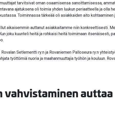
anmuuttajat tarvitsivat oman osaamisensa sanoittamisessa, amma
avana ajatuksena oli toimia yhden luukun periaatteella ja olla h
tassa. Toiminnassa tärkeää oli asiakkaiden aito kohtaaminen ja j
i ollut aikaisemmin auttanut asiakkaitamme niin konkreettisesti
Kun joku kuunteli heitä ja rohkaisi heitä toimimaan itsenäisesti, 
o.
 Rovalan Setlementti ry:n ja Rovaniemen Palloseura ry:n yhteist
ohjata työttömiä nuoria ja maahanmuuttajia työhön ja kouluun. Rova
 vahvistaminen auttaa